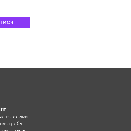
АТИСЯ
ів,
ємо ворогами
 нас треба
них — місяці