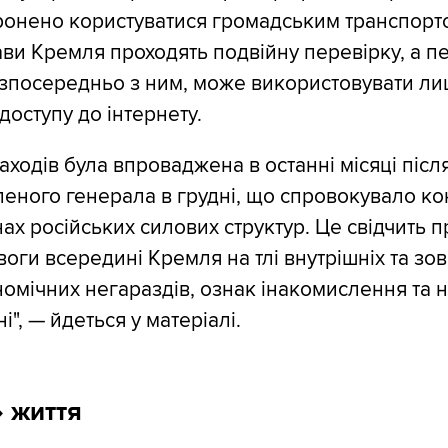
ронено користуватися громадським транспорт
лави Кремля проходять подвійну перевірку, а п
зпосередньо з ним, може використовувати л
доступу до інтернету.
аходів була впроваджена в останні місяці післ
еного генерала в грудні, що спровокувало ко
х російських силових структур. Це свідчить п
оги всередині Кремля на тлі внутрішніх та зов
омічних негараздів, ознак інакомислення та 
і", — йдеться у матеріалі.
 життя