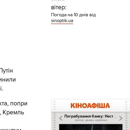
вітер:
Погода на 10 днів від
sinoptik.ua
Путін
пинили
ї.
кта, попри
я, Кремль