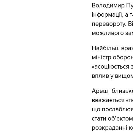
Володимир Пут
інформації, а
перевороту. В
можливого зам
Найбільш враж
міністр оборо
«асоціюється 
вплив у вищом
Арешт близько
вважається «п
що послаблює 
стати об’єкто
розкраданні ко