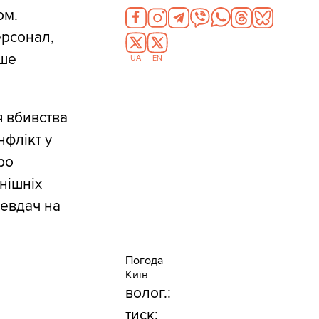
ом.
ерсонал,
ише
UA
EN
я вбивства
нфлікт у
ро
нішніх
невдач на
Погода
Київ
волог.:
тиск: