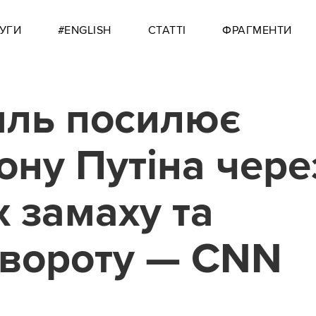
УГИ
#ENGLISH
СТАТТІ
ФРАГМЕНТИ
ль посилює
ону Путіна чере
х замаху та
вороту — CNN