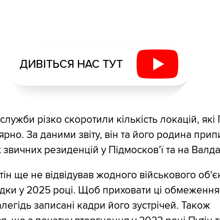
ДИВІТЬСЯ НАС ТУТ
служби різко скоротили кількість локацій, які 
ярно. За даними звіту, він та його родина при
х звичних резиденцій у Підмосков’ї та на Валда
тін ще не відвідував жодного військового об'є
здки у 2025 році. Щоб приховати ці обмеженн
легідь записані кадри його зустрічей. Також