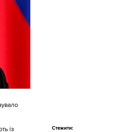
ізувало
Стежити:
ть із