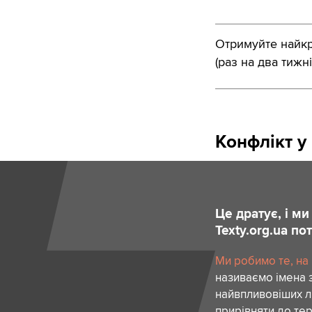
Отримуйте найкра
(раз на два тижні
Конфлікт у
Це дратує, і м
Texty.org.ua п
Ми робимо те, на
називаємо імена 
найвпливовіших лю
прирівняти до тер