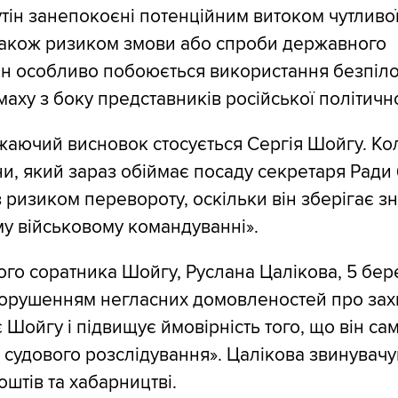
ін занепокоєні потенційним витоком чутливо
 також ризиком змови або спроби державного
ін особливо побоюється використання безпіло
аху з боку представників російської політично
аючий висновок стосується Сергія Шойгу. Ко
ни, який зараз обіймає посаду секретаря Ради
з ризиком перевороту, оскільки він зберігає з
у військовому командуванні».
го соратника Шойгу, Руслана Цалікова, 5 бер
орушенням негласних домовленостей про захис
Шойгу і підвищує ймовірність того, що він са
м судового розслідування». Цалікова звинувачу
штів та хабарництві.