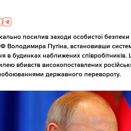
кально посилив заходи особистої безпеки
РФ Володимира Путіна, встановивши систе
я в будинках наближених співробітників. 
илею вбивств високопоставлених російськ
 побоюваннями державного перевороту.