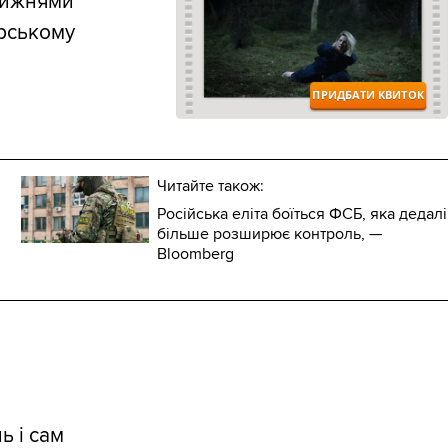
 тижнями
рському
Читайте також:
Російська еліта боїться ФСБ, яка дедалі
більше розширює контроль, —
Bloomberg
ь і сам