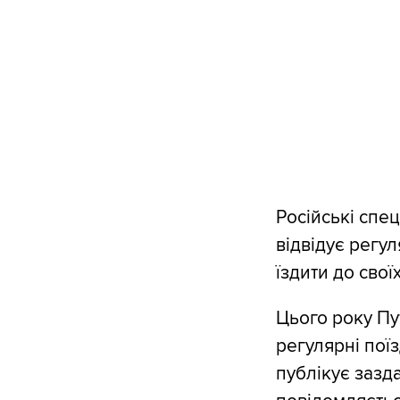
Російські спец
відвідує регул
їздити до свої
Цього року Пу
регулярні пої
публікує зазда