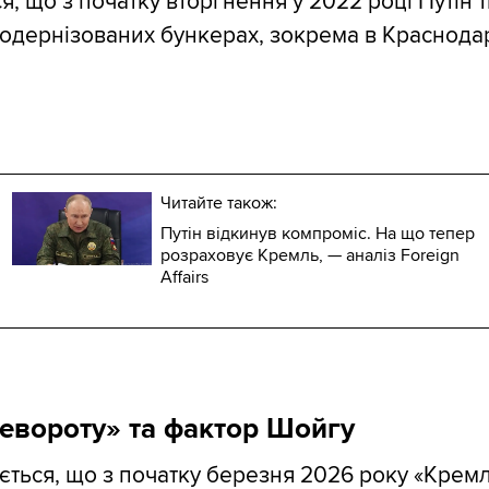
я, що з початку вторгнення у 2022 році Путін
одернізованих бункерах, зокрема в Краснода
Читайте також:
Путін відкинув компроміс. На що тепер
розраховує Кремль, — аналіз Foreign
Affairs
евороту» та фактор Шойгу
ається, що з початку березня 2026 року «Кремл