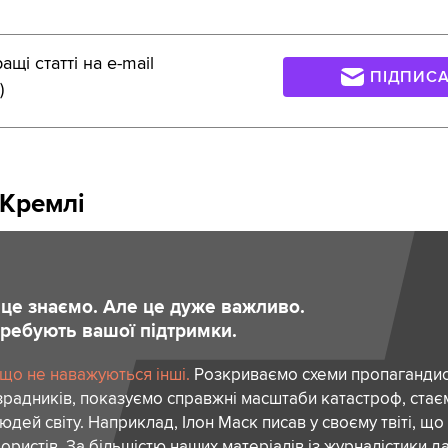
щі статті на e-mail
ПІДПИС
)
 Кремлі
и це знаємо. Але це дуже важливо.
отребують вашої підтримки.
 що не наважуються інші.
Розкриваємо схеми пропагандист
зрадників, показуємо справжні масштаби катастроф, ста
дей світу. Наприклад, Ілон Маск писав у своєму твіті, що
ористів. За більшістю наших матеріалів із журналістики да