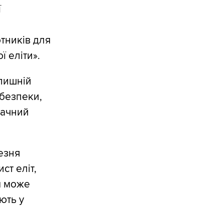
ї
тників для
ї еліти».
лишній
 безпеки,
начний
езня
т еліт,
м може
ють у