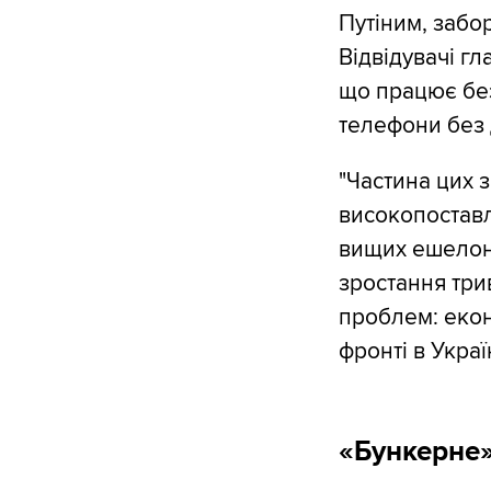
Путіним, забо
Відвідувачі г
що працює бе
телефони без 
"Частина цих з
високопоставл
вищих ешелона
зростання трив
проблем: екон
фронті в Україн
«Бункерне»