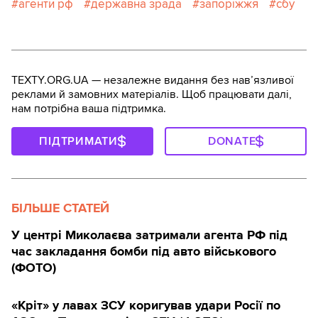
агенти рф
державна зрада
запоріжжя
сбу
TEXTY.ORG.UA — незалежне видання без навʼязливої
реклами й замовних матеріалів. Щоб працювати далі,
нам потрібна ваша підтримка.
ПІДТРИМАТИ
DONATE
БІЛЬШЕ СТАТЕЙ
У центрі Миколаєва затримали агента РФ під
час закладання бомби під авто військового
(ФОТО)
«Кріт» у лавах ЗСУ коригував удари Росії по