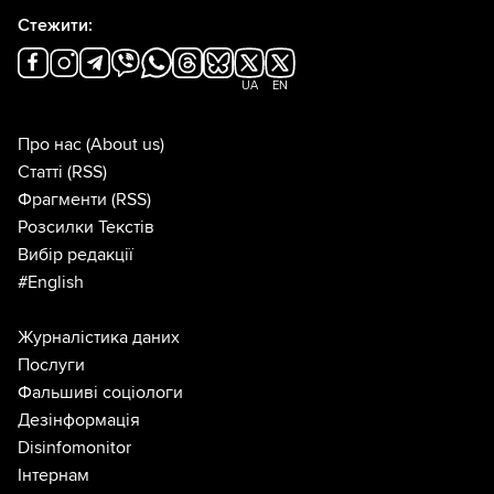
Стежити:
UA
EN
Про нас
(About us)
Статті
(RSS)
Фрагменти
(RSS)
Розсилки Текстів
Вибір редакції
#English
Журналістика даних
Послуги
Фальшиві соціологи
Дезінформація
Disinfomonitor
Інтернам