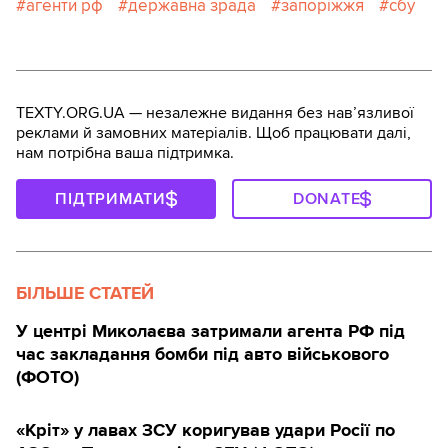
агенти рф
державна зрада
запоріжжя
сбу
TEXTY.ORG.UA — незалежне видання без навʼязливої
реклами й замовних матеріалів. Щоб працювати далі,
нам потрібна ваша підтримка.
ПІДТРИМАТИ
DONATE
БІЛЬШЕ СТАТЕЙ
У центрі Миколаєва затримали агента РФ під
час закладання бомби під авто військового
(ФОТО)
«Кріт» у лавах ЗСУ коригував удари Росії по