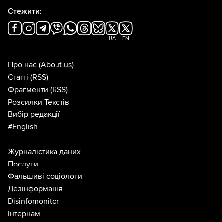
Стежити:
UA
EN
Про нас
(About us)
Статті
(RSS)
Фрагменти
(RSS)
Розсилки Текстів
Вибір редакції
#English
Журналістика даних
Послуги
Фальшиві соціологи
Дезінформація
Disinfomonitor
Інтернам