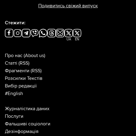
Подивитись свіжий випуск
Стежити:
UA
EN
Про нас
(About us)
Статті
(RSS)
Фрагменти
(RSS)
Розсилки Текстів
Вибір редакції
#English
Журналістика даних
Послуги
Фальшиві соціологи
Дезінформація