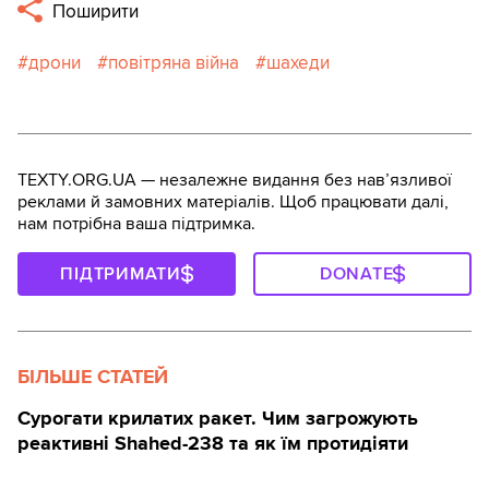
Поширити
дрони
повітряна війна
шахеди
TEXTY.ORG.UA — незалежне видання без навʼязливої
реклами й замовних матеріалів. Щоб працювати далі,
нам потрібна ваша підтримка.
ПІДТРИМАТИ
DONATE
БІЛЬШЕ СТАТЕЙ
Сурогати крилатих ракет. Чим загрожують
реактивні Shahed-238 та як їм протидіяти