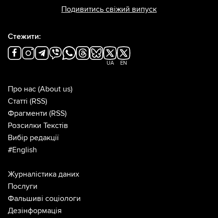
Подивитись свіжий випуск
Стежити:
UA
EN
Про нас
(About us)
Статті
(RSS)
Фрагменти
(RSS)
Розсилки Текстів
Вибір редакції
#English
Журналістика даних
Послуги
Фальшиві соціологи
Дезінформація