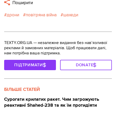
Поширити
дрони
повітряна війна
шахеди
TEXTY.ORG.UA — незалежне видання без навʼязливої
реклами й замовних матеріалів. Щоб працювати далі,
нам потрібна ваша підтримка.
ПІДТРИМАТИ
DONATE
БІЛЬШЕ СТАТЕЙ
Сурогати крилатих ракет. Чим загрожують
реактивні Shahed-238 та як їм протидіяти