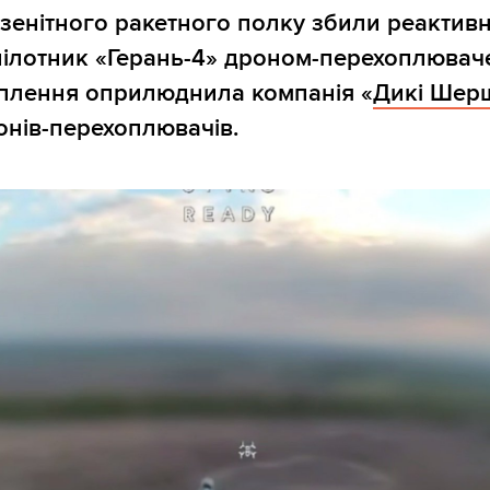
о зенітного ракетного полку збили реактив
ілотник «Герань-4» дроном-перехоплювач
оплення оприлюднила компанія «
Дикі Шер
нів-перехоплювачів.