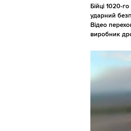
Бійці 1020-г
ударний безп
Відео перех
виробник дро