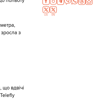
до польоту
UA
EN
 метра,
 зросла з
 що вдвічі
elefly