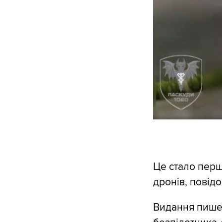
Це стало перш
дронів, повід
Видання пише,