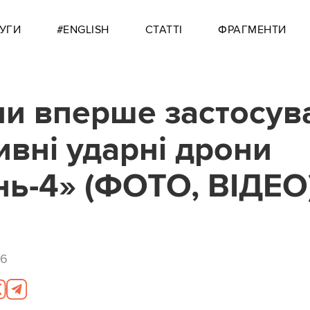
УГИ
#ENGLISH
СТАТТІ
ФРАГМЕНТИ
ни вперше застосув
ивні ударні дрони
нь-4» (ФОТО, ВІДЕО
26