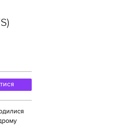
S)
АТИСЯ
водилися
одрому