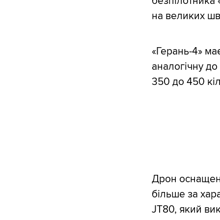
безпілотника 
на великих шв
«Герань-4» ма
аналогічну до 
350 до 450 кі
Дрон оснащени
більше за хар
JT80, який ви