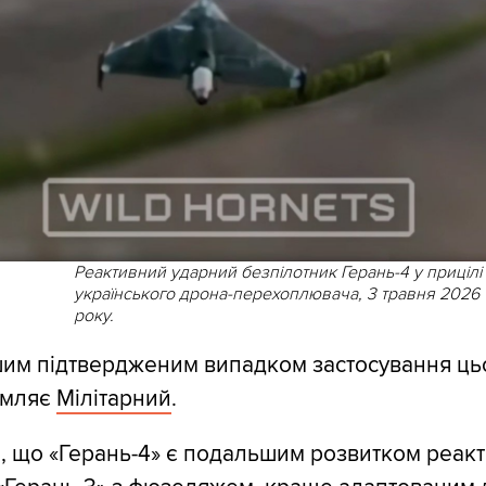
Реактивний ударний безпілотник Герань-4 у прицілі
українського дрона-перехоплювача, 3 травня 2026
року.
им підтвердженим випадком застосування цьо
омляє
Мілітарний
.
 що «Герань-4» є подальшим розвитком реак