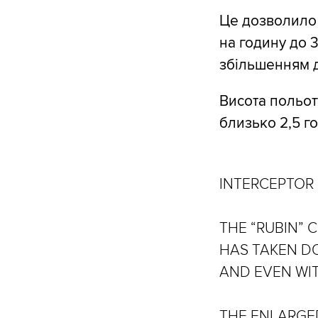
Це дозволило 
на годину до 
збільшенням д
Висота польоту
близько 2,5 го
INTERCEPTOR
THE “RUBIN” 
HAS TAKEN DO
AND EVEN WI
THE ENLARGE