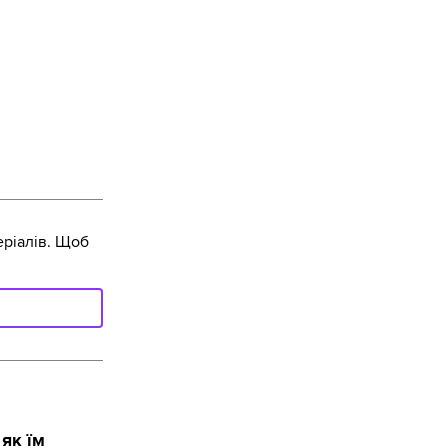
ріалів. Щоб
як їм