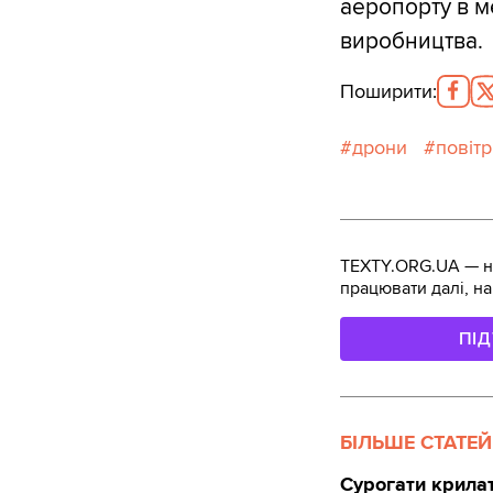
аеропорту в м
виробництва.
Поширити
:
дрони
повітр
TEXTY.ORG.UA — не
працювати далі, на
ПІ
БІЛЬШЕ СТАТЕЙ
Сурогати крилат