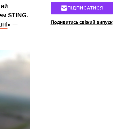
ний
ПІДПИСАТИСЯ
ем STING.
Подивитись свіжий випуск
шні
» —