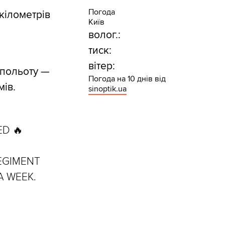
Погода
кілометрів
Київ
волог.:
тиск:
вітер:
 польоту —
Погода на 10 днів від
мів.
sinoptik.ua
D 🔥
REGIMENT
A WEEK.