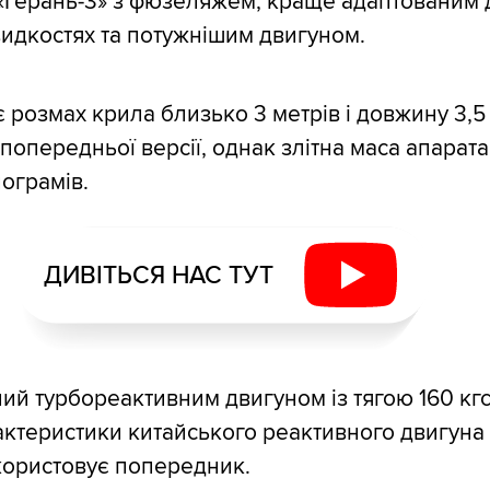
«Герань-3» з фюзеляжем, краще адаптованим 
идкостях та потужнішим двигуном.
є розмах крила близько 3 метрів і довжину 3,5
попередньої версії, однак злітна маса апарата
лограмів.
ДИВІТЬСЯ НАС ТУТ
й турбореактивним двигуном із тягою 160 кгс,
актеристики китайського реактивного двигуна T
користовує попередник.