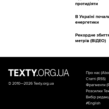
протидіяти
В Україні почал
енергетики
Рекордне збиття
метрів (ВІДЕО)
Про нас
(Abo
Статті
(RSS)
©
2010—2026 Texty.org.ua
Фрагменти
(
Розсилки Тек
Вибір редакц
#English