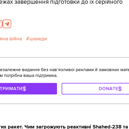
ежах завершення підготовки до їх серійного
яна війна
шахеди
залежне видання без навʼязливої реклами й замовних мате
м потрібна ваша підтримка.
ДТРИМАТИ
DONATE
их ракет. Чим загрожують реактивні Shahed-238 та 