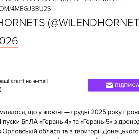
.COM/4MEGJ8BU2S
 HORNETS (@WILENDHORNET
2026
щі статті на e-mail
ПІДПИС
)
млялося, що у жовтні — грудні 2025 року про
 пуски БпЛА «Герань-4» та «Герань-5» з дрон
 Орловській області та з території Донецького