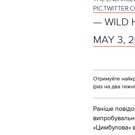
PIC.TWITTER
— WILD
MAY 3, 
Отримуйте найкра
(раз на два тижні
Раніше повідо
випробувальні
«Цимбулова» в