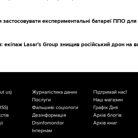
и застосовувати експериментальні батареї ППО для 
: екіпаж Lasar’s Group знищив російський дрон на в
ut us)
Журналістика даних
Підтримай нас!
Послуги
Наш магазин
RSS)
Фальшиві соціологи
Графік Дня
стів
Дезінформація
Архів блогів
ії
Disinfomonitor
Архів книг
Інтернам