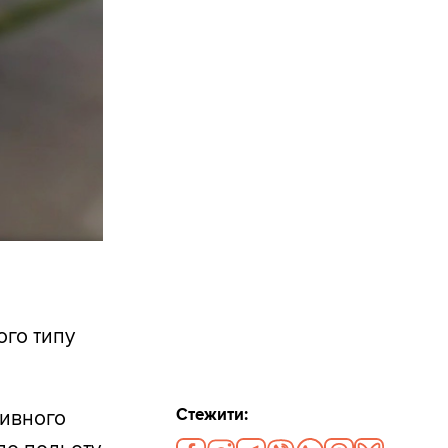
го типу
Стежити:
тивного