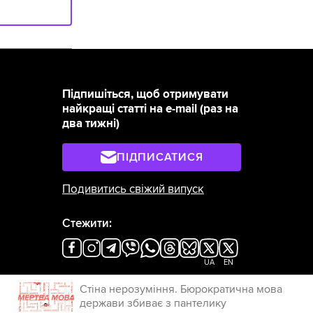
Підпишіться, щоб отримувати
найкращі статті на e-mail (раз на
два тижні)
ПІДПИСАТИСЯ
Подивитись свіжий випуск
Стежити:
×
UA
EN
Стіна нерозуміння. Бюрократична мова
держави збиває з пантелику