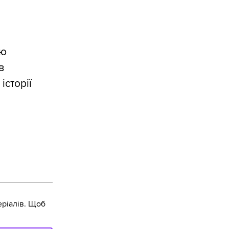
ою
в
історії
ріалів. Щоб