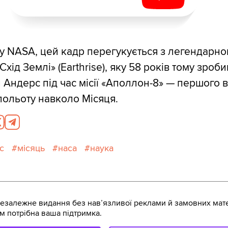
у NASA, цей кадр перегукується з легендарн
хід Землі» (Earthrise), яку 58 років тому зроби
 Андерс під час місії «Аполлон-8» — першого в 
польоту навколо Місяця.
с
місяць
наса
наука
залежне видання без навʼязливої реклами й замовних мате
м потрібна ваша підтримка.