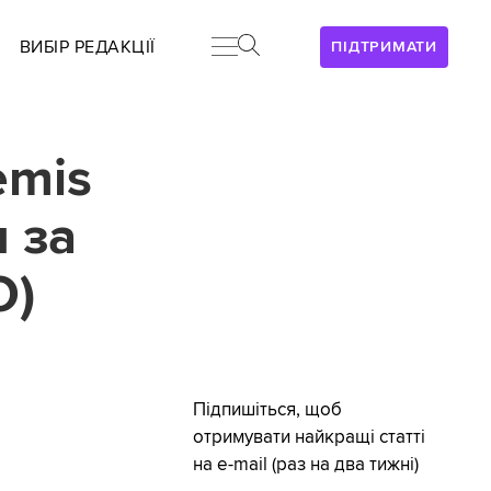
ВИБІР РЕДАКЦІЇ
ПІДТРИМАТИ
emis
 за
О)
Підпишіться, щоб
отримувати найкращі статті
на e-mail (раз на два тижні)