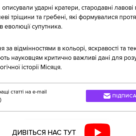
 описували ударні кратери, стародавні лавові 
еві тріщини та гребені, які формувалися прот
в еволюції супутника.
за відмінностями в кольорі, яскравості та тек
ють науковцям критично важливі дані для роз
гічної історії Місяця.
щі статті на e-mail
ПІДПИС
)
ДИВІТЬСЯ НАС ТУТ