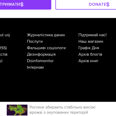
ДТРИМАТИ
DONATE
ut us)
Журналістика даних
Підтримай нас!
Послуги
Наш магазин
RSS)
Фальшиві соціологи
Графік Дня
стів
Дезінформація
Архів блогів
ії
Disinfomonitor
Архів книг
Інтернам
Росіяни збирають стабільно високі
врожаї з окупованих територій