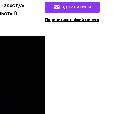
 «заходу»
ПІДПИСАТИСЯ
ьоту її
Подивитись свіжий випуск