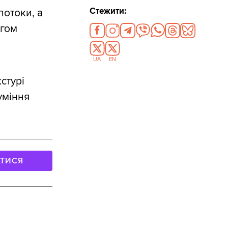
Стежити:
потоки, а
ягом
UA
EN
стурі
уміння
АТИСЯ