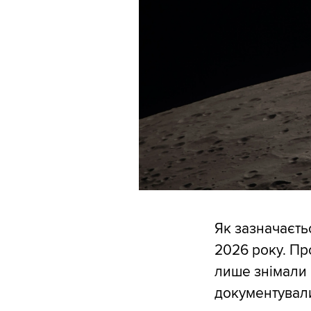
Як зазначаєтьс
2026 року. Пр
лише знімали 
документували