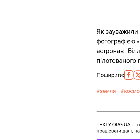
Як зауважили 
фотографією «С
астронавт Білл
пілотованого 
Поширити
:
земля
космо
TEXTY.ORG.UA — не
працювати далі, на