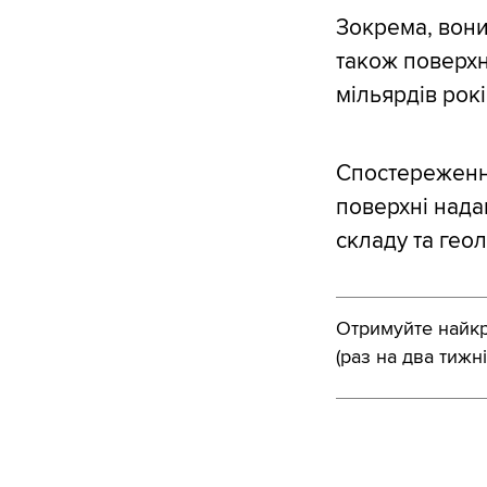
Зокрема, вони
також поверхн
мільярдів рокі
Спостереження 
поверхні нада
складу та геоло
Отримуйте найкра
(раз на два тижні