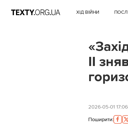
ХІД ВІЙНИ
ПОСЛ
«Захід
II зн
гориз
2026-05-01 17:06
Поширити
: