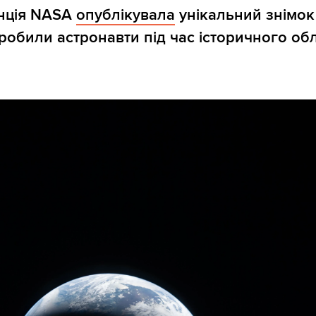
енція NASA
опублікувала
унікальний знімок
зробили астронавти під час історичного обл