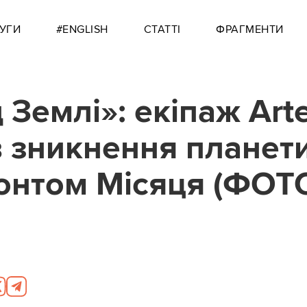
УГИ
#ENGLISH
СТАТТІ
ФРАГМЕНТИ
 Землі»: екіпаж Art
яв зникнення планети
онтом Місяця (ФОТ