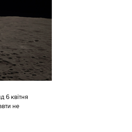
ид 6 квітня
авти не