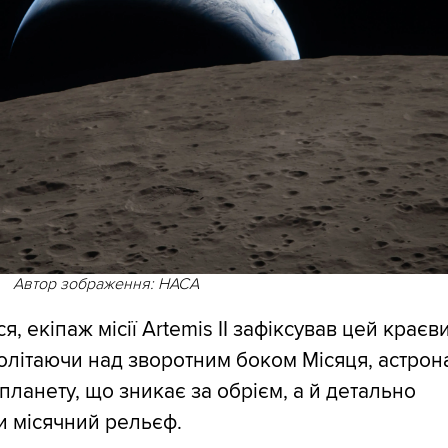
Автор зображення: НАСА
я, екіпаж місії Artemis II зафіксував цей краєв
олітаючи над зворотним боком Місяця, астрон
планету, що зникає за обрієм, а й детально
 місячний рельєф.