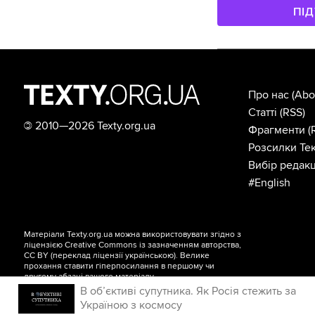
ПІ
Про нас
(Abo
Статті
(RSS)
©
2010—2026 Texty.org.ua
Фрагменти
(
Розсилки Тек
Вибір редакц
#English
Матеріали Texty.org.ua можна використовувати згідно з
ліцензією
Creative Commons із зазначенням авторства,
CC BY
(переклад ліцензії
українською
). Велике
прохання ставити гіперпосилання в першому чи
другому абзаці вашого матеріалу.
В об’єктиві супутника. Як Росія стежить за
Україною з космосу