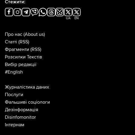
Стежити:
UA
EN
Про нас
(About us)
Статті
(RSS)
Фрагменти
(RSS)
Розсилки Текстів
Вибір редакції
#English
Журналістика даних
Послуги
Фальшиві соціологи
Дезінформація
Disinfomonitor
Інтернам