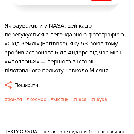
Як зауважили у NASA, цей кадр
перегукується з легендарною фотографією
«Схід Землі» (Earthrise), яку 58 років тому
зробив астронавт Білл Андерс під час місії
«Аполлон-8» — першого в історії
пілотованого польоту навколо Місяця.
Поширити
земля
космос
місяць
наса
наука
TEXTY.ORG.UA — незалежне видання без навʼязливої