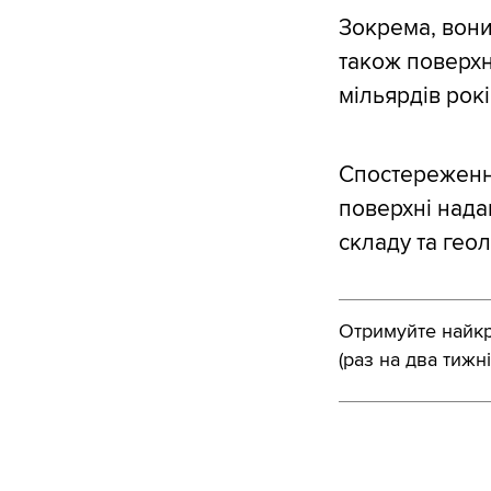
Зокрема, вони
також поверхн
мільярдів рокі
Спостереження 
поверхні нада
складу та геоло
Отримуйте найкра
(раз на два тижні