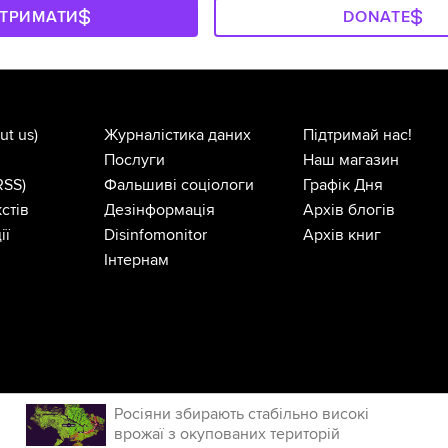
ДТРИМАТИ
DONATE
ut us)
Журналістика даних
Підтримай нас!
Послуги
Наш магазин
RSS)
Фальшиві соціологи
Графік Дня
стів
Дезінформація
Архів блогів
ії
Disinfomonitor
Архів книг
Інтернам
Росіяни збирають стабільно високі
врожаї з окупованих територій