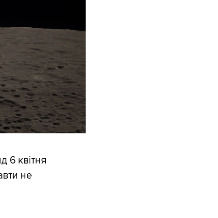
ид 6 квітня
авти не