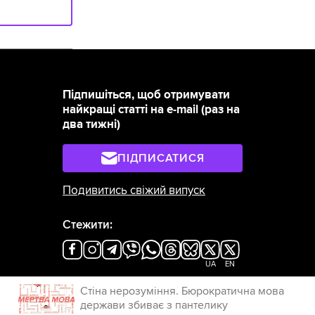
Підпишіться, щоб отримувати
найкращі статті на e-mail (раз на
два тижні)
ПІДПИСАТИСЯ
Подивитись свіжий випуск
Стежити:
×
UA
EN
Стіна нерозуміння. Бюрократична мова
держави збиває з пантелику