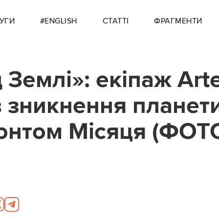
УГИ
#ENGLISH
СТАТТІ
ФРАГМЕНТИ
 Землі»: екіпаж Art
яв зникнення планети
онтом Місяця (ФОТ