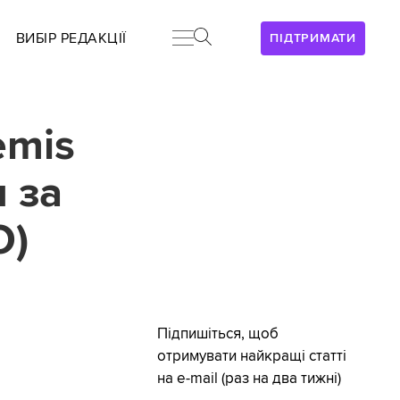
ВИБІР РЕДАКЦІЇ
ПІДТРИМАТИ
emis
 за
О)
Підпишіться, щоб
отримувати найкращі статті
на e-mail (раз на два тижні)