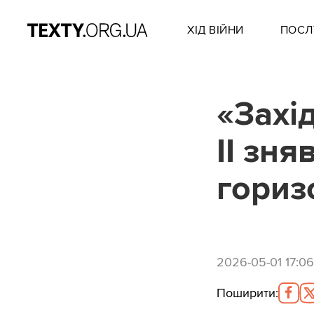
ХІД ВІЙНИ
ПОСЛ
«Захід
II зн
гориз
2026-05-01 17:06
Поширити
: