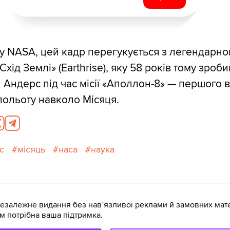
у NASA, цей кадр перегукується з легендарн
хід Землі» (Earthrise), яку 58 років тому зроби
 Андерс під час місії «Аполлон-8» — першого в 
польоту навколо Місяця.
с
місяць
наса
наука
залежне видання без навʼязливої реклами й замовних мате
м потрібна ваша підтримка.