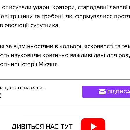
 описували ударні кратери, стародавні лавові 
еві тріщини та гребені, які формувалися прот
в еволюції супутника.
за відмінностями в кольорі, яскравості та тек
ють науковцям критично важливі дані для роз
гічної історії Місяця.
щі статті на e-mail
ПІДПИС
)
ДИВІТЬСЯ НАС ТУТ