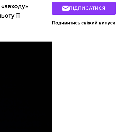
 «заходу»
ПІДПИСАТИСЯ
ьоту її
Подивитись свіжий випуск