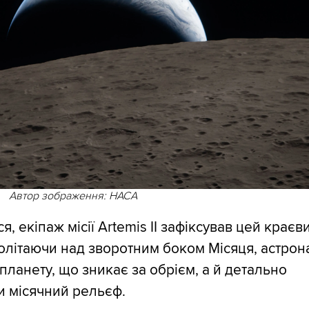
Автор зображення: НАСА
я, екіпаж місії Artemis II зафіксував цей краєв
олітаючи над зворотним боком Місяця, астрон
планету, що зникає за обрієм, а й детально
 місячний рельєф.