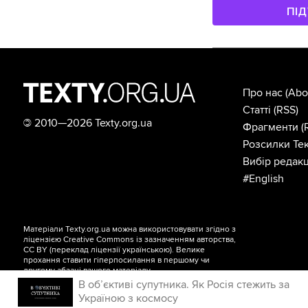
ПІ
Про нас
(Abo
Статті
(RSS)
©
2010—2026 Texty.org.ua
Фрагменти
(
Розсилки Тек
Вибір редакц
#English
Матеріали Texty.org.ua можна використовувати згідно з
ліцензією
Creative Commons із зазначенням авторства,
CC BY
(переклад ліцензії
українською
). Велике
прохання ставити гіперпосилання в першому чи
другому абзаці вашого матеріалу.
В об’єктиві супутника. Як Росія стежить за
Україною з космосу