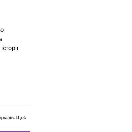
ою
в
історії
ріалів. Щоб