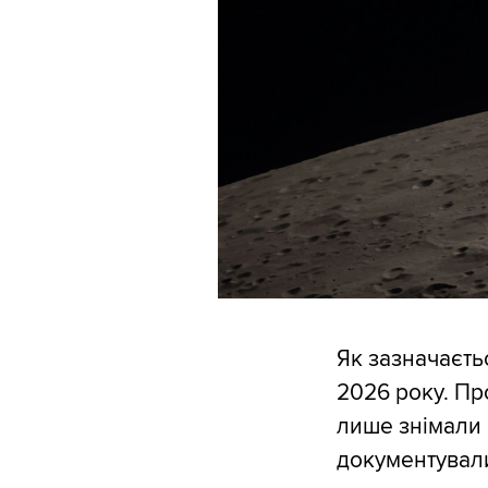
Як зазначаєтьс
2026 року. Пр
лише знімали 
документували