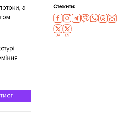
Стежити:
потоки, а
ягом
UA
EN
стурі
уміння
АТИСЯ