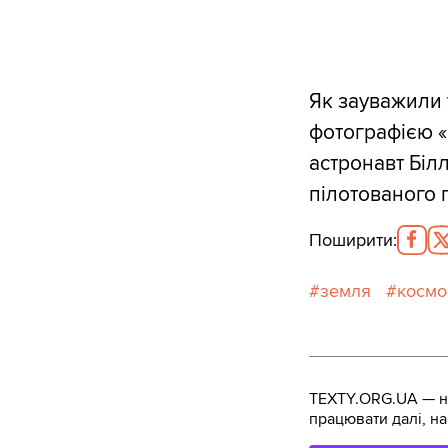
Як зауважили 
фотографією «С
астронавт Білл
пілотованого 
Поширити
:
земля
космо
TEXTY.ORG.UA — не
працювати далі, на