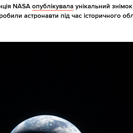
енція NASA
опублікувала
унікальний знімок
зробили астронавти під час історичного обл