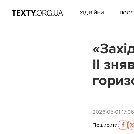
ХІД ВІЙНИ
ПОСЛ
«Захід
II зн
гориз
2026-05-01 17:06
Поширити
: