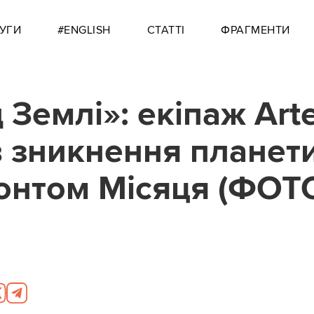
УГИ
#ENGLISH
СТАТТІ
ФРАГМЕНТИ
 Землі»: екіпаж Art
яв зникнення планети
онтом Місяця (ФОТ