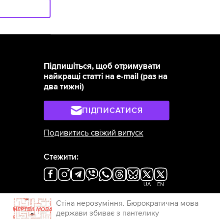
Підпишіться, щоб отримувати
найкращі статті на e-mail (раз на
два тижні)
ПІДПИСАТИСЯ
Подивитись свіжий випуск
Стежити:
×
UA
EN
Стіна нерозуміння. Бюрократична мова
держави збиває з пантелику