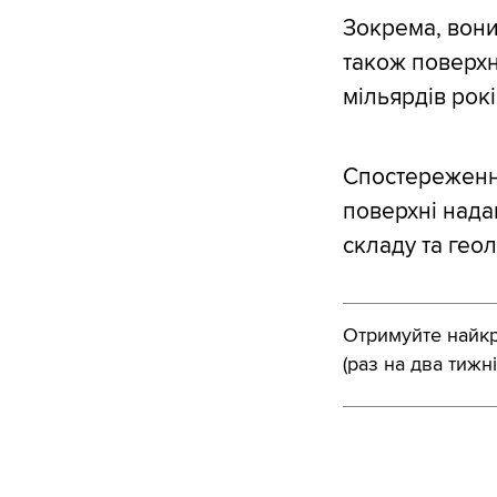
Зокрема, вони
також поверхн
мільярдів рокі
Спостереження 
поверхні нада
складу та геоло
Отримуйте найкра
(раз на два тижні