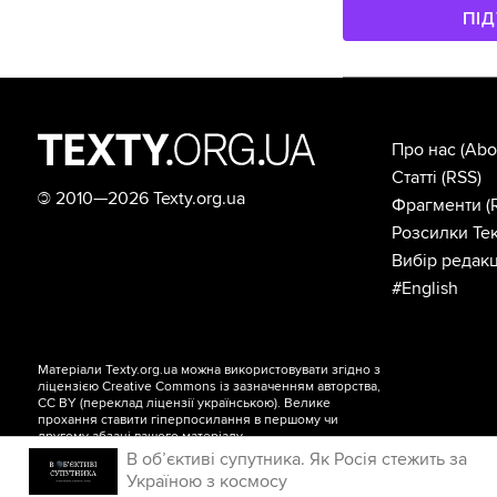
ПІ
Про нас
(Abo
Статті
(RSS)
©
2010—2026 Texty.org.ua
Фрагменти
(
Розсилки Тек
Вибір редакц
#English
Матеріали Texty.org.ua можна використовувати згідно з
ліцензією
Creative Commons із зазначенням авторства,
CC BY
(переклад ліцензії
українською
). Велике
прохання ставити гіперпосилання в першому чи
другому абзаці вашого матеріалу.
В об’єктиві супутника. Як Росія стежить за
Україною з космосу