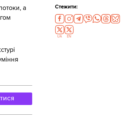
Стежити:
потоки, а
ягом
UA
EN
стурі
уміння
АТИСЯ