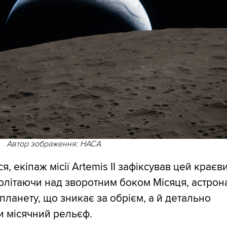
Автор зображення: НАСА
я, екіпаж місії Artemis II зафіксував цей краєв
олітаючи над зворотним боком Місяця, астрон
планету, що зникає за обрієм, а й детально
 місячний рельєф.