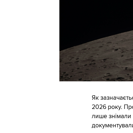
Як зазначаєтьс
2026 року. Пр
лише знімали 
документували