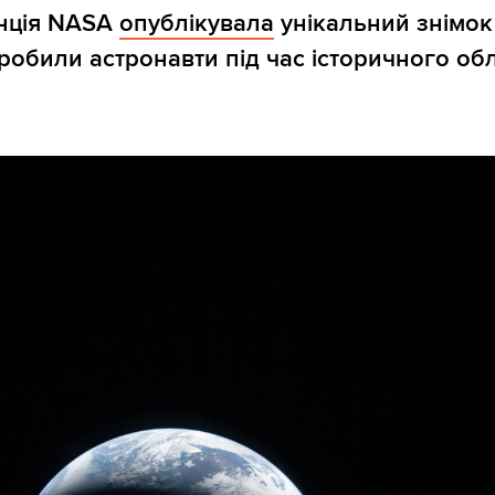
енція NASA
опублікувала
унікальний знімок
зробили астронавти під час історичного обл