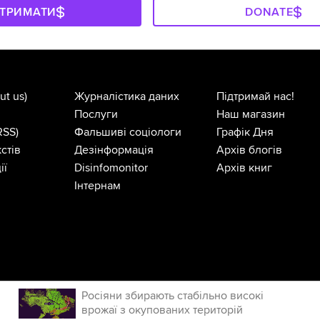
ДТРИМАТИ
DONATE
ut us)
Журналістика даних
Підтримай нас!
Послуги
Наш магазин
RSS)
Фальшиві соціологи
Графік Дня
стів
Дезінформація
Архів блогів
ії
Disinfomonitor
Архів книг
Інтернам
Росіяни збирають стабільно високі
врожаї з окупованих територій