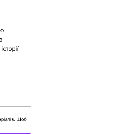
ою
в
історії
ріалів. Щоб