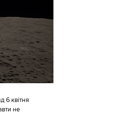
ид 6 квітня
авти не