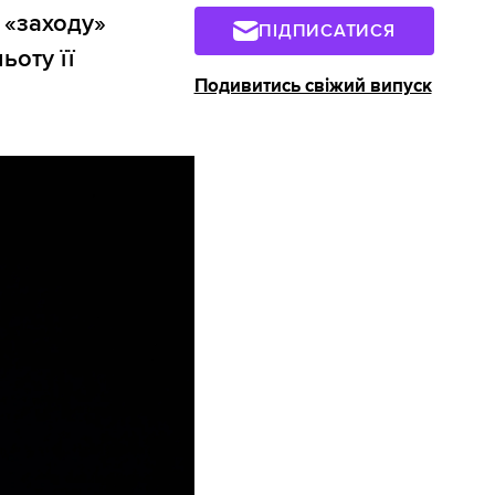
 «заходу»
ПІДПИСАТИСЯ
ьоту її
Подивитись свіжий випуск