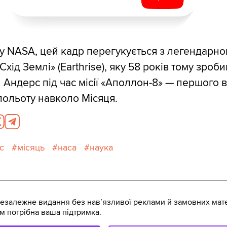
у NASA, цей кадр перегукується з легендарн
хід Землі» (Earthrise), яку 58 років тому зроби
 Андерс під час місії «Аполлон-8» — першого в 
польоту навколо Місяця.
с
місяць
наса
наука
залежне видання без навʼязливої реклами й замовних мате
м потрібна ваша підтримка.