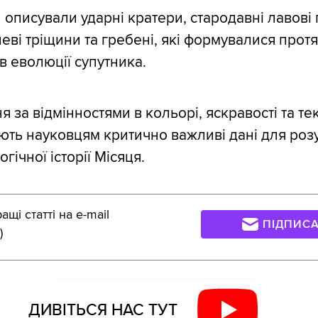
 описували ударні кратери, стародавні лавові 
еві тріщини та гребені, які формувалися прот
в еволюції супутника.
за відмінностями в кольорі, яскравості та тек
ють науковцям критично важливі дані для роз
гічної історії Місяця.
щі статті на e-mail
ПІДПИС
)
ДИВІТЬСЯ НАС ТУТ