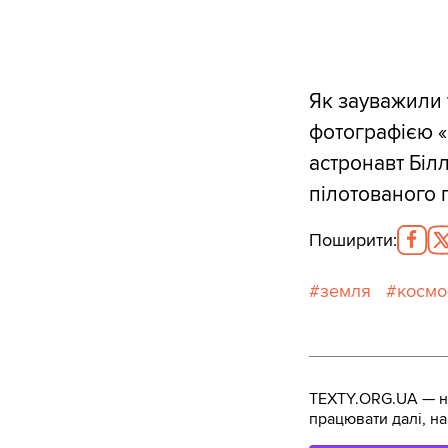
Як зауважили 
фотографією «С
астронавт Білл
пілотованого 
Поширити
:
земля
космо
TEXTY.ORG.UA — не
працювати далі, на