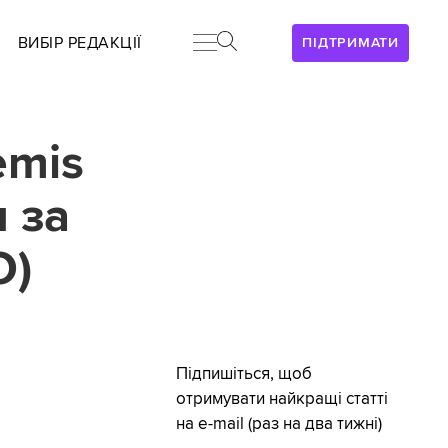
ВИБІР РЕДАКЦІЇ
ПІДТРИМАТИ
emis
 за
О)
Підпишіться, щоб
отримувати найкращі статті
на e-mail (раз на два тижні)