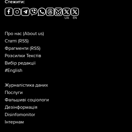
Стежити:
UA
EN
Про нас
(About us)
Статті
(RSS)
Фрагменти
(RSS)
Розсилки Текстів
Вибір редакції
#English
Журналістика даних
Послуги
Фальшиві соціологи
Дезінформація
Disinfomonitor
Інтернам