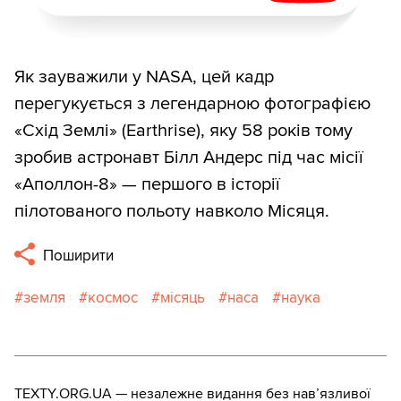
Як зауважили у NASA, цей кадр
перегукується з легендарною фотографією
«Схід Землі» (Earthrise), яку 58 років тому
зробив астронавт Білл Андерс під час місії
«Аполлон-8» — першого в історії
пілотованого польоту навколо Місяця.
Поширити
земля
космос
місяць
наса
наука
TEXTY.ORG.UA — незалежне видання без навʼязливої