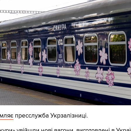
омляє
пресслужба Укрзалізниці.
ури» увійшли нові вагони, виготовлені в Украї