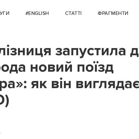
УГИ
#ENGLISH
СТАТТІ
ФРАГМЕНТИ
лізниця запустила 
ода новий поїзд
ра»: як він вигляда
О)
6