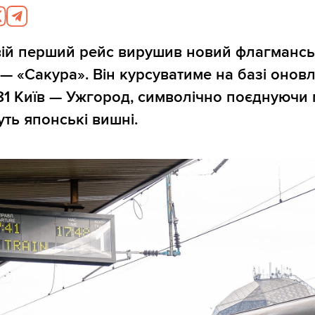
свій перший рейс вирушив новий флагмансь
 — «Сакура». Він курсуватиме на базі онов
 Київ — Ужгород, символічно поєднуючи м
уть японські вишні.