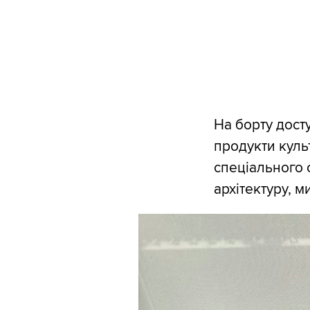
На борту дост
продукти культ
спеціального 
архітектуру, м