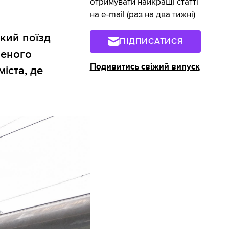
отримувати найкращі статті
на e-mail (раз на два тижні)
кий поїзд
ПІДПИСАТИСЯ
леного
Подивитись свіжий випуск
іста, де