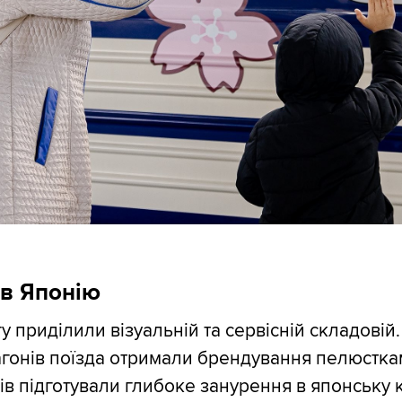
 в Японію
 приділили візуальній та сервісній складовій.
гонів поїзда отримали брендування пелюстка
ів підготували глибоке занурення в японську к