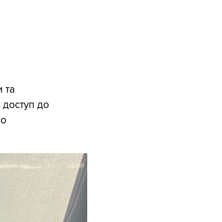
 та
 доступ до
ро