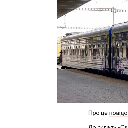
Про це
повід
До складу «Сак