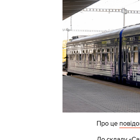
Про це
повід
До складу «Сак