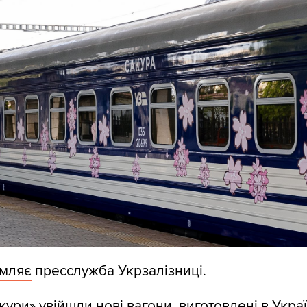
омляє
пресслужба Укрзалізниці.
ури» увійшли нові вагони, виготовлені в Украї