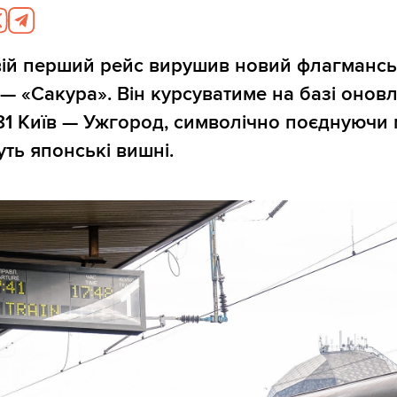
свій перший рейс вирушив новий флагмансь
 — «Сакура». Він курсуватиме на базі онов
 Київ — Ужгород, символічно поєднуючи м
уть японські вишні.