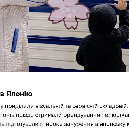
 в Японію
 приділили візуальній та сервісній складовій.
гонів поїзда отримали брендування пелюстка
ів підготували глибоке занурення в японську к