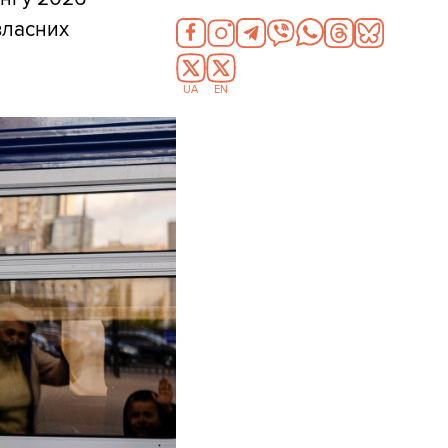
 власних
UA
EN