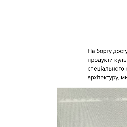
На борту дост
продукти культ
спеціального 
архітектуру, м