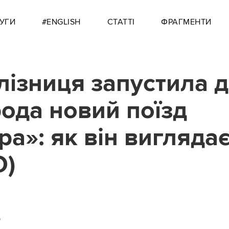
УГИ
#ENGLISH
СТАТТІ
ФРАГМЕНТИ
лізниця запустила 
ода новий поїзд
ра»: як він вигляда
О)
6