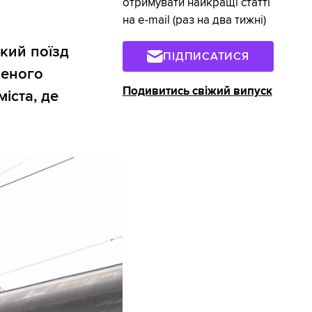
отримувати найкращі статті
на e-mail (раз на два тижні)
кий поїзд
ПІДПИСАТИСЯ
леного
Подивитись свіжий випуск
іста, де