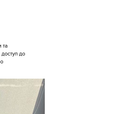
 та
 доступ до
ро