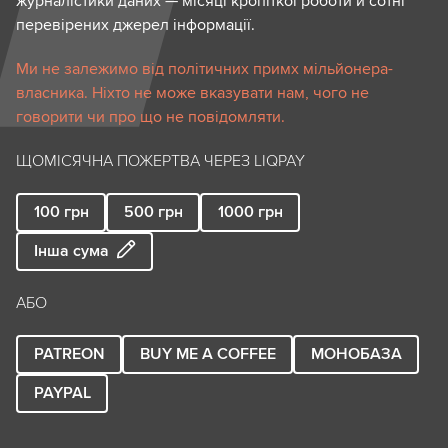
журналістики даних — місяці кропіткої роботи й сотні
перевірених джерел інформації.
Ми не залежимо від політичних примх мільйонера-
власника. Ніхто не може вказувати нам, чого не
говорити чи про що не повідомляти.
ЩОМІСЯЧНА ПОЖЕРТВА ЧЕРЕЗ LIQPAY
100
грн
500
грн
1000
грн
Інша сума
АБО
PATREON
BUY ME A COFFEE
МОНОБАЗА
PAYPAL