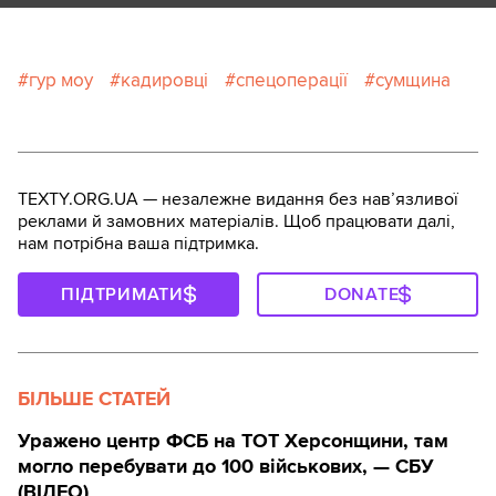
гур моу
кадировці
спецоперації
сумщина
TEXTY.ORG.UA — незалежне видання без навʼязливої
реклами й замовних матеріалів. Щоб працювати далі,
нам потрібна ваша підтримка.
ПІДТРИМАТИ
DONATE
БІЛЬШЕ СТАТЕЙ
Уражено центр ФСБ на ТОТ Херсонщини, там
могло перебувати до 100 військових, — СБУ
(ВIДЕО)