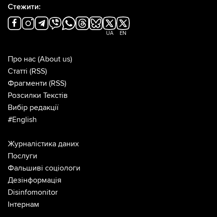
Стежити:
UA
EN
Про нас
(About us)
Статті
(RSS)
Фрагменти
(RSS)
Розсилки Текстів
Вибір редакції
#English
Журналістика даних
Послуги
Фальшиві соціологи
Дезінформація
Disinfomonitor
Інтернам