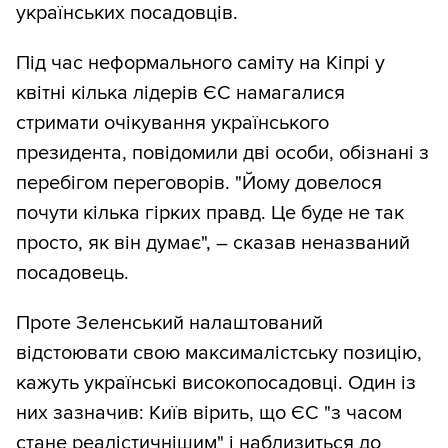
українських посадовців.
Під час неформального саміту на Кіпрі у
квітні кілька лідерів ЄС намагалися
стримати очікування українського
президента, повідомили дві особи, обізнані з
перебігом переговорів. "Йому довелося
почути кілька гірких правд. Це буде не так
просто, як він думає", – сказав неназваний
посадовець.
Проте Зеленський налаштований
відстоювати свою максималістську позицію,
кажуть українські високопосадовці. Один із
них зазначив: Київ вірить, що ЄС "з часом
стане реалістичнішим" і наблизиться до