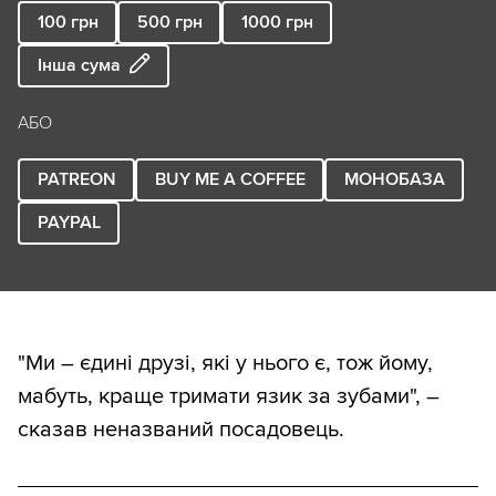
100
грн
500
грн
1000
грн
Інша сума
АБО
PATREON
BUY ME A COFFEE
МОНОБАЗА
PAYPAL
"Ми – єдині друзі, які у нього є, тож йому,
мабуть, краще тримати язик за зубами", –
сказав неназваний посадовець.