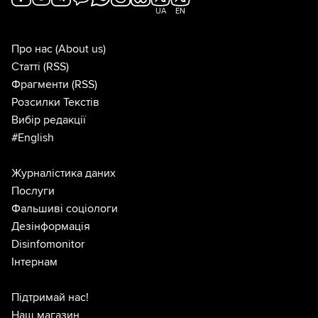
UA
EN
Про нас
(About us)
Статті
(RSS)
Фрагменти
(RSS)
Розсилки Текстів
Вибір редакції
#English
Журналістика даних
Послуги
Фальшиві соціологи
Дезінформація
Disinfomonitor
Інтернам
Підтримай нас!
Наш магазин