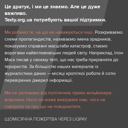
Це дратує, і ми це знаємо. Але це дуже
важливо.
Texty.org.ua потребують вашої підтримки.
Ми робимо те, на що не наважуються інші.
Розкриваємо
схеми пропагандистів, називаємо імена зрадників,
показуємо справжні масштаби катастроф, стаємо
ворогами найвпливовіших людей світу. Наприклад, Ілон
Маск писав у своєму твіті, що нас треба прирівняти до
терористів. За більшістю наших матеріалів із
журналістики даних — місяці кропіткої роботи й сотні
перевірених джерел інформації.
Ми не залежимо від політичних примх мільйонера-
власника. Ніхто не може вказувати нам, чого не
говорити чи про що не повідомляти.
ЩОМІСЯЧНА ПОЖЕРТВА ЧЕРЕЗ LIQPAY