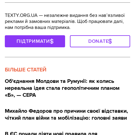
TEXTY.ORG.UA — незалежне видання без навʼязливої
реклами й замовних матеріалів. Щоб працювати далі,
нам потрібна ваша підтримка.
ПІДТРИМАТИ
DONATE
БІЛЬШЕ СТАТЕЙ
Об'єднання Молдови та Румунії: як колись
нереальна ідея стала геополітичним планом
«Б», — CEPA
Михайло Федоров про причини своєї відставки,
чіткий план війни та мобілізацію: головні заяви
В ЄС почали діяти нові правила для