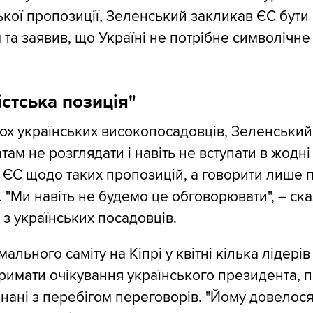
кої пропозиції, Зеленський закликав ЄС бути
та заявив, що Україні не потрібне символічне
стська позиція"
ох українських високопосадовців, Зеленський
ам не розглядати і навіть не вступати в жодні 
 ЄС щодо таких пропозицій, а говорити лише 
. "Ми навіть не будемо це обговорювати", – ск
з українських посадовців.
ального саміту на Кіпрі у квітні кілька лідерів
римати очікування українського президента, 
ізнані з перебігом переговорів. "Йому довелос