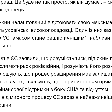
правд. Це буде не так просто, як він думає", – с
осадовець.
ький налаштований відстоювати свою максима
ть українські високопосадовці. Один із них за
о ЄС "з часом стане реалістичнішим" і наблизи
зиції.
атів ЄС заявили, що розуміють тиск, під яким
сля чотирьох років війни, і розуміють його ро
олошують, що процес розширення має залиша
 заслугах, і вказують, що з припиненням прям
фінансової підтримки з боку США та відчуттям
 від мирного процесу ЄС зараз є найважливі
аїни.