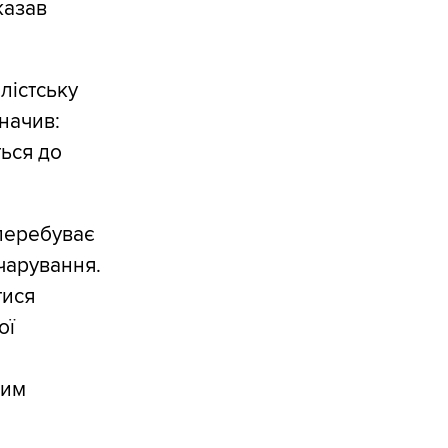
казав
лістську
значив:
ться до
 перебуває
зчарування.
тися
ої
шим