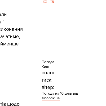
UA
EN
али
і"
 виконання
начатиме,
найменше
Погода
Київ
волог.:
тиск:
вітер:
Погода на 10 днів від
sinoptik.ua
стів щодо