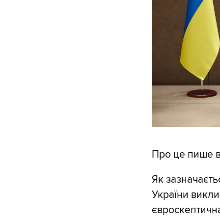
Про це пише 
Як зазначаєтьс
України викли
євроскептична