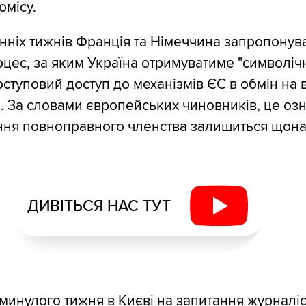
місу.
нніх тижнів Франція та Німеччина запропонув
цес, за яким Україна отримуватиме "символічн
оступовий доступ до механізмів ЄС в обмін на
. За словами європейських чиновників, це оз
ння повноправного членства залишиться що
ДИВІТЬСЯ НАС ТУТ
минулого тижня в Києві на запитання журналі