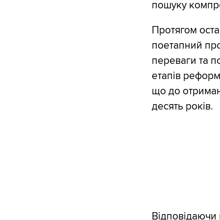
пошуку компро
Протягом оста
поетапний про
переваги та п
етапів реформ
що до отрима
десять років.
Відповідаючи 