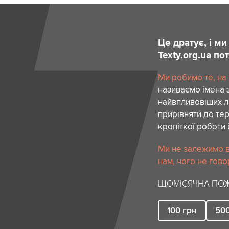
Це дратує, і м
Texty.org.ua п
Ми робимо те, на
називаємо імена 
найвпливовіших лю
прирівняти до тер
кропіткої роботи 
Ми не залежимо в
нам, чого не гово
ЩОМІСЯЧНА ПОЖ
100
грн
50