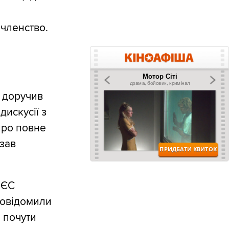
 членство.
 доручив
дискусії з
про повне
азав
 ЄС
повідомили
я почути