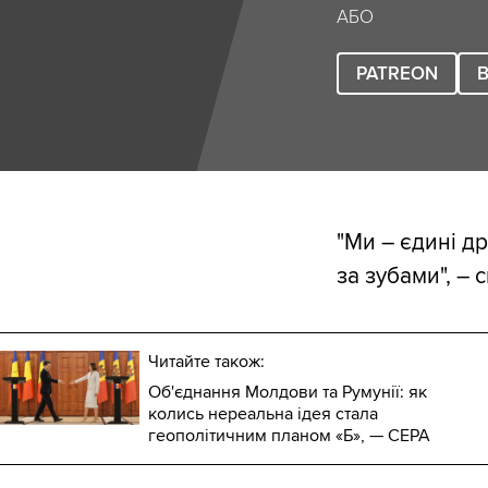
АБО
PATREON
B
"Ми – єдині др
за зубами", –
Читайте також:
Об'єднання Молдови та Румунії: як
колись нереальна ідея стала
геополітичним планом «Б», — CEPA