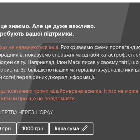
и це знаємо. Але це дуже важливо.
отребують вашої підтримки.
 що не наважуються інші.
Розкриваємо схеми пропагандист
зрадників, показуємо справжні масштаби катастроф, ста
дей світу. Наприклад, Ілон Маск писав у своєму твіті, що
ористів. За більшістю наших матеріалів із журналістики да
й сотні перевірених джерел інформації.
ід політичних примх мільйонера-власника. Ніхто не може
рити чи про що не повідомляти.
ЕРТВА ЧЕРЕЗ LIQPAY
0
грн
1000
грн
Інша сума