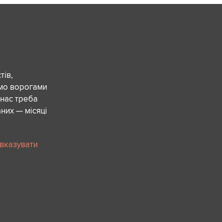
ів,
ємо ворогами
 нас треба
них — місяці
 вказувати