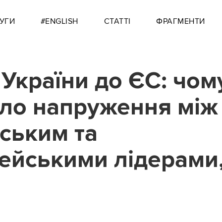
УГИ
#ENGLISH
СТАТТІ
ФРАГМЕНТИ
 України до ЄС: чом
ло напруження між
ським та
ейськими лідерами