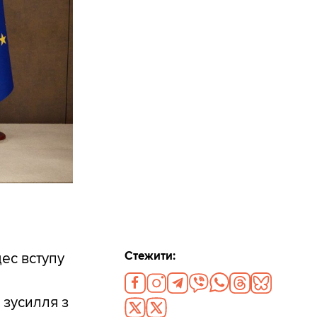
Стежити:
цес вступу
 зусилля з