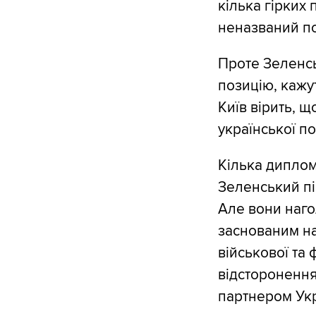
кілька гірких 
неназваний п
Проте Зеленс
позицію, кажу
Київ вірить, щ
української по
Кілька диплом
Зеленський пі
Але вони наг
заснованим на
військової та 
відсторонення
партнером Укр