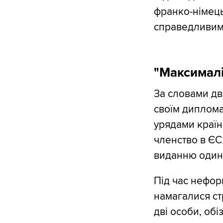
франко-німець
справедливим 
"Максималі
За словами дв
своїм дипломат
урядами країн
членство в ЄС
виданню один 
Під час неформ
намагалися ст
дві особи, об