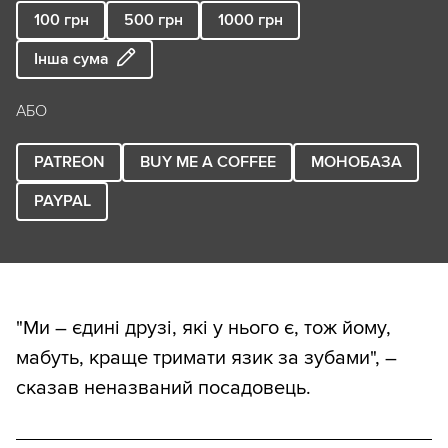
100
грн
500
грн
1000
грн
Інша сума
АБО
PATREON
BUY ME A COFFEE
МОНОБАЗА
PAYPAL
"Ми – єдині друзі, які у нього є, тож йому,
мабуть, краще тримати язик за зубами", –
сказав неназваний посадовець.