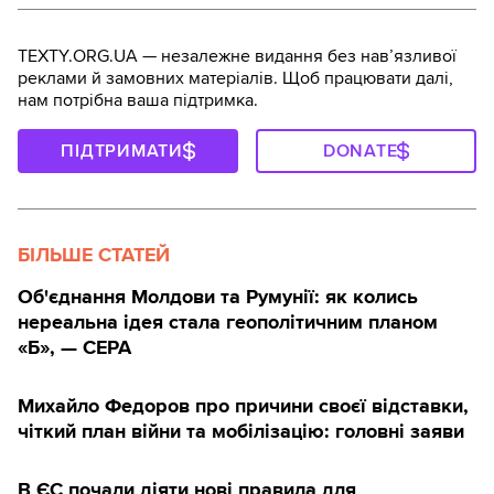
TEXTY.ORG.UA — незалежне видання без навʼязливої
реклами й замовних матеріалів. Щоб працювати далі,
нам потрібна ваша підтримка.
ПІДТРИМАТИ
DONATE
БІЛЬШЕ СТАТЕЙ
Об'єднання Молдови та Румунії: як колись
нереальна ідея стала геополітичним планом
«Б», — CEPA
Михайло Федоров про причини своєї відставки,
чіткий план війни та мобілізацію: головні заяви
В ЄС почали діяти нові правила для