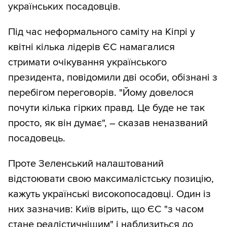
українських посадовців.
Під час неформального саміту на Кіпрі у
квітні кілька лідерів ЄС намагалися
стримати очікування українського
президента, повідомили дві особи, обізнані з
перебігом переговорів. "Йому довелося
почути кілька гірких правд. Це буде не так
просто, як він думає", – сказав неназваний
посадовець.
Проте Зеленський налаштований
відстоювати свою максималістську позицію,
кажуть українські високопосадовці. Один із
них зазначив: Київ вірить, що ЄС "з часом
стане реалістичнішим" і наблизиться до