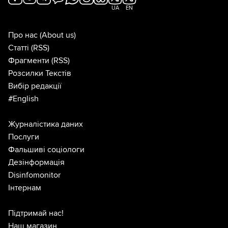
UA
EN
Про нас
(About us)
Статті
(RSS)
Фрагменти
(RSS)
Розсилки Текстів
Вибір редакції
#English
Журналістика даних
Послуги
Фальшиві соціологи
Дезінформація
Disinfomonitor
Інтернам
Підтримай нас!
Наш магазин