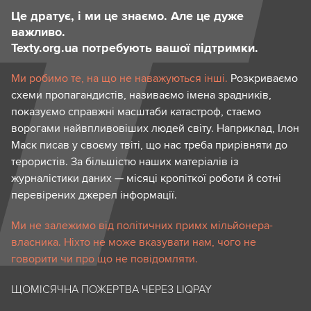
Це дратує, і ми це знаємо. Але це дуже
важливо.
Texty.org.ua потребують вашої підтримки.
Ми робимо те, на що не наважуються інші.
Розкриваємо
схеми пропагандистів, називаємо імена зрадників,
показуємо справжні масштаби катастроф, стаємо
ворогами найвпливовіших людей світу. Наприклад, Ілон
Маск писав у своєму твіті, що нас треба прирівняти до
терористів. За більшістю наших матеріалів із
журналістики даних — місяці кропіткої роботи й сотні
перевірених джерел інформації.
Ми не залежимо від політичних примх мільйонера-
власника. Ніхто не може вказувати нам, чого не
говорити чи про що не повідомляти.
ЩОМІСЯЧНА ПОЖЕРТВА ЧЕРЕЗ LIQPAY