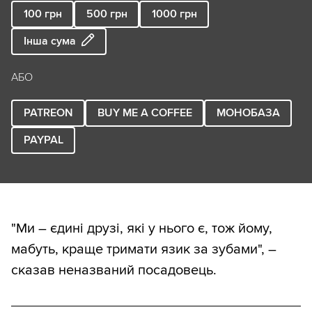
100
грн
500
грн
1000
грн
Інша сума
АБО
PATREON
BUY ME A COFFEE
МОНОБАЗА
PAYPAL
"Ми – єдині друзі, які у нього є, тож йому,
мабуть, краще тримати язик за зубами", –
сказав неназваний посадовець.