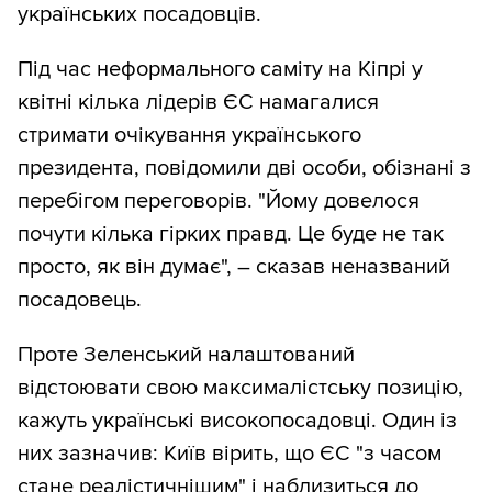
українських посадовців.
Під час неформального саміту на Кіпрі у
квітні кілька лідерів ЄС намагалися
стримати очікування українського
президента, повідомили дві особи, обізнані з
перебігом переговорів. "Йому довелося
почути кілька гірких правд. Це буде не так
просто, як він думає", – сказав неназваний
посадовець.
Проте Зеленський налаштований
відстоювати свою максималістську позицію,
кажуть українські високопосадовці. Один із
них зазначив: Київ вірить, що ЄС "з часом
стане реалістичнішим" і наблизиться до