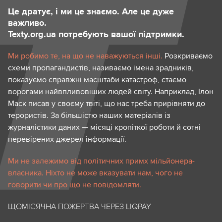
Це дратує, і ми це знаємо. Але це дуже
важливо.
Texty.org.ua потребують вашої підтримки.
Ми робимо те, на що не наважуються інші.
Розкриваємо
схеми пропагандистів, називаємо імена зрадників,
показуємо справжні масштаби катастроф, стаємо
ворогами найвпливовіших людей світу. Наприклад, Ілон
Маск писав у своєму твіті, що нас треба прирівняти до
терористів. За більшістю наших матеріалів із
журналістики даних — місяці кропіткої роботи й сотні
перевірених джерел інформації.
Ми не залежимо від політичних примх мільйонера-
власника. Ніхто не може вказувати нам, чого не
говорити чи про що не повідомляти.
ЩОМІСЯЧНА ПОЖЕРТВА ЧЕРЕЗ LIQPAY