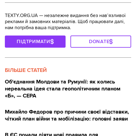
TEXTY.ORG.UA — незалежне видання без навʼязливої
реклами й замовних матеріалів. Щоб працювати далі,
нам потрібна ваша підтримка.
ПІДТРИМАТИ
DONATE
БІЛЬШЕ СТАТЕЙ
Об'єднання Молдови та Румунії: як колись
нереальна ідея стала геополітичним планом
«Б», — CEPA
Михайло Федоров про причини своєї відставки,
чіткий план війни та мобілізацію: головні заяви
В ЄС почали діяти нові правила для