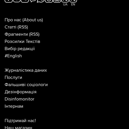
UA
EN
Про нас
(About us)
Статті
(RSS)
Фрагменти
(RSS)
Розсилки Текстів
Вибір редакції
#English
Журналістика даних
Послуги
Фальшиві соціологи
Дезінформація
Disinfomonitor
Інтернам
Підтримай нас!
Наш магазин