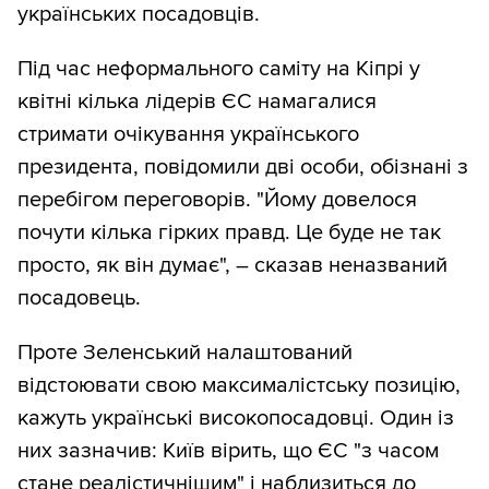
українських посадовців.
Під час неформального саміту на Кіпрі у
квітні кілька лідерів ЄС намагалися
стримати очікування українського
президента, повідомили дві особи, обізнані з
перебігом переговорів. "Йому довелося
почути кілька гірких правд. Це буде не так
просто, як він думає", – сказав неназваний
посадовець.
Проте Зеленський налаштований
відстоювати свою максималістську позицію,
кажуть українські високопосадовці. Один із
них зазначив: Київ вірить, що ЄС "з часом
стане реалістичнішим" і наблизиться до