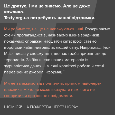
Це дратує, і ми це знаємо. Але це дуже
важливо.
Texty.org.ua потребують вашої підтримки.
Ми робимо те, на що не наважуються інші.
Розкриваємо
схеми пропагандистів, називаємо імена зрадників,
показуємо справжні масштаби катастроф, стаємо
ворогами найвпливовіших людей світу. Наприклад, Ілон
Маск писав у своєму твіті, що нас треба прирівняти до
терористів. За більшістю наших матеріалів із
журналістики даних — місяці кропіткої роботи й сотні
перевірених джерел інформації.
Ми не залежимо від політичних примх мільйонера-
власника. Ніхто не може вказувати нам, чого не
говорити чи про що не повідомляти.
ЩОМІСЯЧНА ПОЖЕРТВА ЧЕРЕЗ LIQPAY