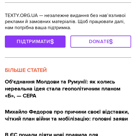
TEXTY.ORG.UA — незалежне видання без навʼязливої
реклами й замовних матеріалів. Щоб працювати далі,
нам потрібна ваша підтримка.
ПІДТРИМАТИ
DONATE
БІЛЬШЕ СТАТЕЙ
Об'єднання Молдови та Румунії: як колись
нереальна ідея стала геополітичним планом
«Б», — CEPA
Михайло Федоров про причини своєї відставки,
чіткий план війни та мобілізацію: головні заяви
В ЄС почали діяти нові правила для