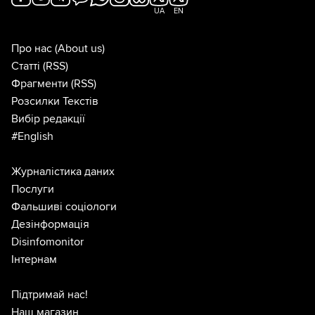
UA
EN
Про нас
(About us)
Статті
(RSS)
Фрагменти
(RSS)
Розсилки Текстів
Вибір редакції
#English
Журналістика даних
Послуги
Фальшиві соціологи
Дезінформація
Disinfomonitor
Інтернам
Підтримай нас!
Наш магазин