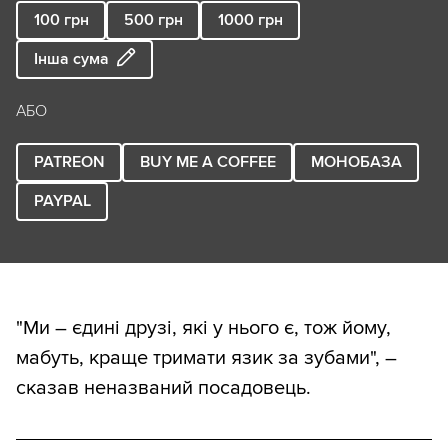
100
грн
500
грн
1000
грн
Інша сума
АБО
PATREON
BUY ME A COFFEE
МОНОБАЗА
PAYPAL
"Ми – єдині друзі, які у нього є, тож йому,
мабуть, краще тримати язик за зубами", –
сказав неназваний посадовець.