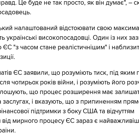
правд. Це буде не так просто, як він думає", – с
осадовець.
ький налаштований відстоювати свою максима
ть українські високопосадовці. Один із них за
о ЄС "з часом стане реалістичнішим" і наблизи
зиції.
атів ЄС заявили, що розуміють тиск, під яким
сля чотирьох років війни, і розуміють його ро
олошують, що процес розширення має залиша
 заслугах, і вказують, що з припиненням прям
фінансової підтримки з боку США та відчуттям
 від мирного процесу ЄС зараз є найважливі
аїни.