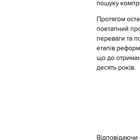
пошуку компро
Протягом оста
поетапний про
переваги та п
етапів реформ
що до отрима
десять років.
Відповідаючи 