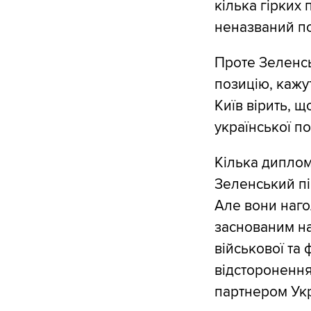
кілька гірких 
неназваний п
Проте Зеленс
позицію, кажу
Київ вірить, щ
української по
Кілька диплом
Зеленський пі
Але вони наг
заснованим на
військової та 
відсторонення
партнером Укр