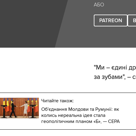
АБО
PATREON
B
"Ми – єдині др
за зубами", –
Читайте також:
Об'єднання Молдови та Румунії: як
колись нереальна ідея стала
геополітичним планом «Б», — CEPA