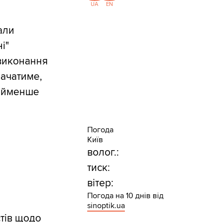
UA
EN
али
і"
 виконання
начатиме,
найменше
Погода
Київ
волог.:
тиск:
вітер:
Погода на 10 днів від
sinoptik.ua
стів щодо