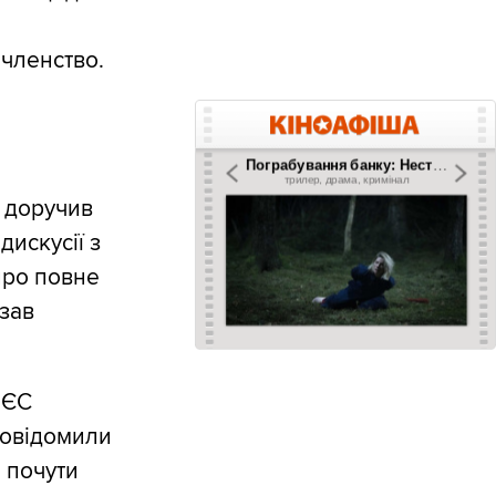
 членство.
 доручив
дискусії з
про повне
азав
 ЄС
повідомили
я почути