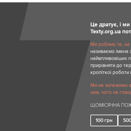
Це дратує, і м
Texty.org.ua п
Ми робимо те, на
називаємо імена 
найвпливовіших лю
прирівняти до тер
кропіткої роботи 
Ми не залежимо в
нам, чого не гово
ЩОМІСЯЧНА ПОЖ
100
грн
50