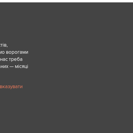
ів,
ємо ворогами
 нас треба
них — місяці
 вказувати