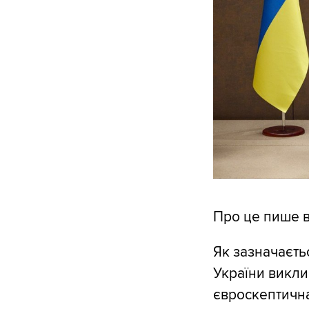
Про це пише 
Як зазначаєтьс
України викли
євроскептична