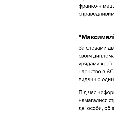
франко-німець
справедливим 
"Максималі
За словами дв
своїм дипломат
урядами країн
членство в ЄС
виданню один 
Під час неформ
намагалися ст
дві особи, об