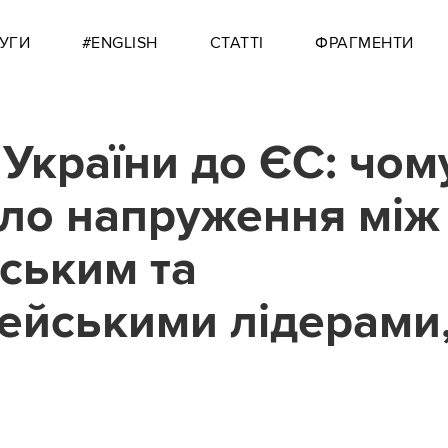
УГИ
#ENGLISH
СТАТТІ
ФРАГМЕНТИ
 України до ЄС: чом
ло напруження між
ським та
ейськими лідерами