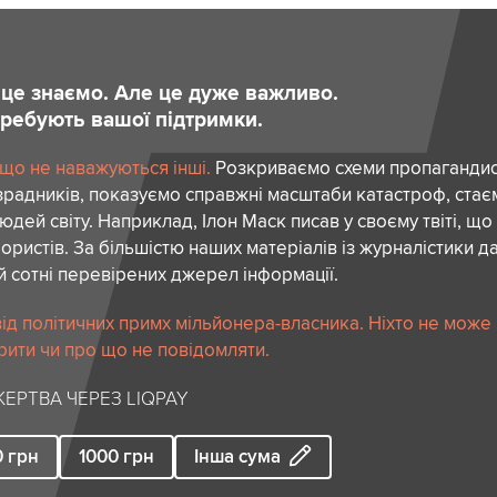
и це знаємо. Але це дуже важливо.
отребують вашої підтримки.
 що не наважуються інші.
Розкриваємо схеми пропагандист
зрадників, показуємо справжні масштаби катастроф, ста
дей світу. Наприклад, Ілон Маск писав у своєму твіті, що
ористів. За більшістю наших матеріалів із журналістики да
й сотні перевірених джерел інформації.
ід політичних примх мільйонера-власника. Ніхто не може
рити чи про що не повідомляти.
ЕРТВА ЧЕРЕЗ LIQPAY
0
грн
1000
грн
Інша сума