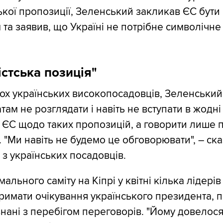
кої пропозиції, Зеленський закликав ЄС бути
та заявив, що Україні не потрібне символічне
стська позиція"
ох українських високопосадовців, Зеленський
ам не розглядати і навіть не вступати в жодні 
 ЄС щодо таких пропозицій, а говорити лише 
. "Ми навіть не будемо це обговорювати", – ск
з українських посадовців.
ального саміту на Кіпрі у квітні кілька лідерів
римати очікування українського президента, 
ізнані з перебігом переговорів. "Йому довелос