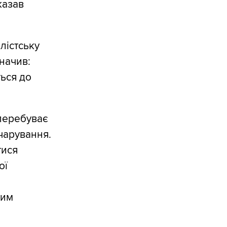
казав
лістську
значив:
ться до
 перебуває
зчарування.
тися
ої
шим