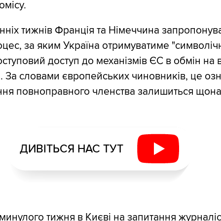
місу.
нніх тижнів Франція та Німеччина запропонув
цес, за яким Україна отримуватиме "символічн
оступовий доступ до механізмів ЄС в обмін на
. За словами європейських чиновників, це оз
ння повноправного членства залишиться що
ДИВІТЬСЯ НАС ТУТ
минулого тижня в Києві на запитання журналі