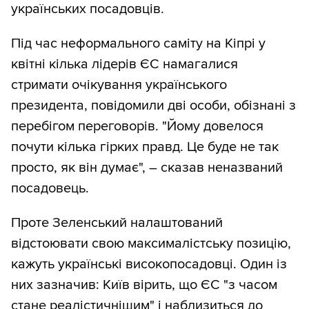
українських посадовців.
Під час неформального саміту на Кіпрі у
квітні кілька лідерів ЄС намагалися
стримати очікування українського
президента, повідомили дві особи, обізнані з
перебігом переговорів. "Йому довелося
почути кілька гірких правд. Це буде не так
просто, як він думає", – сказав неназваний
посадовець.
Проте Зеленський налаштований
відстоювати свою максималістську позицію,
кажуть українські високопосадовці. Один із
них зазначив: Київ вірить, що ЄС "з часом
стане реалістичнішим" і наблизиться до