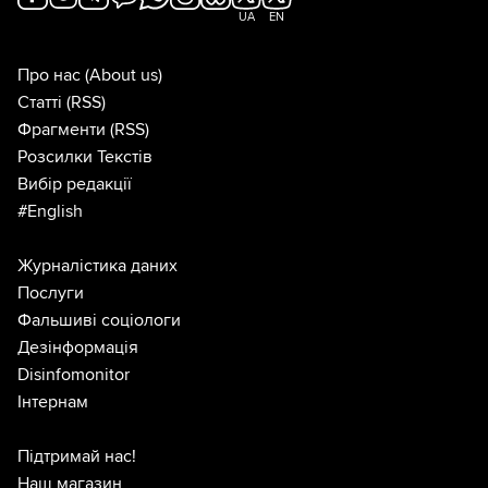
UA
EN
Про нас
(About us)
Статті
(RSS)
Фрагменти
(RSS)
Розсилки Текстів
Вибір редакції
#English
Журналістика даних
Послуги
Фальшиві соціологи
Дезінформація
Disinfomonitor
Інтернам
Підтримай нас!
Наш магазин