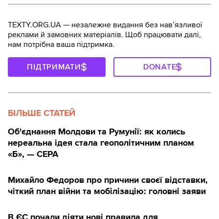
TEXTY.ORG.UA — незалежне видання без навʼязливої
реклами й замовних матеріалів. Щоб працювати далі,
нам потрібна ваша підтримка.
ПІДТРИМАТИ
DONATE
БІЛЬШЕ СТАТЕЙ
Об'єднання Молдови та Румунії: як колись
нереальна ідея стала геополітичним планом
«Б», — CEPA
Михайло Федоров про причини своєї відставки,
чіткий план війни та мобілізацію: головні заяви
В ЄС почали діяти нові правила для