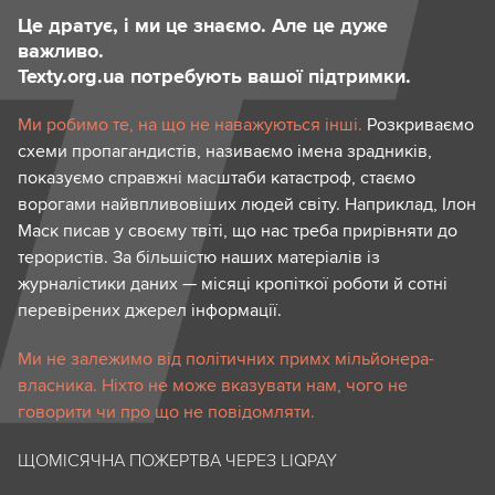
Це дратує, і ми це знаємо. Але це дуже
важливо.
Texty.org.ua потребують вашої підтримки.
Ми робимо те, на що не наважуються інші.
Розкриваємо
схеми пропагандистів, називаємо імена зрадників,
показуємо справжні масштаби катастроф, стаємо
ворогами найвпливовіших людей світу. Наприклад, Ілон
Маск писав у своєму твіті, що нас треба прирівняти до
терористів. За більшістю наших матеріалів із
журналістики даних — місяці кропіткої роботи й сотні
перевірених джерел інформації.
Ми не залежимо від політичних примх мільйонера-
власника. Ніхто не може вказувати нам, чого не
говорити чи про що не повідомляти.
ЩОМІСЯЧНА ПОЖЕРТВА ЧЕРЕЗ LIQPAY