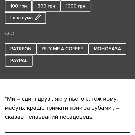
100
грн
500
грн
1000
грн
Інша сума
АБО
PATREON
BUY ME A COFFEE
МОНОБАЗА
PAYPAL
"Ми – єдині друзі, які у нього є, тож йому,
мабуть, краще тримати язик за зубами", –
сказав неназваний посадовець.