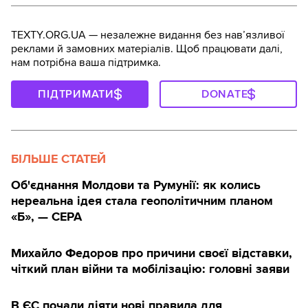
TEXTY.ORG.UA — незалежне видання без навʼязливої
реклами й замовних матеріалів. Щоб працювати далі,
нам потрібна ваша підтримка.
ПІДТРИМАТИ
DONATE
БІЛЬШЕ СТАТЕЙ
Об'єднання Молдови та Румунії: як колись
нереальна ідея стала геополітичним планом
«Б», — CEPA
Михайло Федоров про причини своєї відставки,
чіткий план війни та мобілізацію: головні заяви
В ЄС почали діяти нові правила для