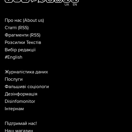
UA
EN
Про нас
(About us)
Статті
(RSS)
Фрагменти
(RSS)
Розсилки Текстів
Вибір редакції
#English
Журналістика даних
Послуги
Фальшиві соціологи
Дезінформація
Disinfomonitor
Інтернам
Підтримай нас!
Наш магазин