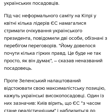
українських посадовців.
Під час неформального саміту на Кіпрі у
квітні кілька лідерів ЄС намагалися
стримати очікування українського
президента, повідомили дві особи, обізнані з
перебігом переговорів. "Йому довелося
почути кілька гірких правд. Це буде не так
просто, як він думає", – сказав неназваний
посадовець.
Проте Зеленський налаштований
відстоювати свою максималістську позицію,
кажуть українські високопосадовці. Один із
них зазначив: Київ вірить, що ЄС "з часом
стане реалістичнішим" і наблизиться до