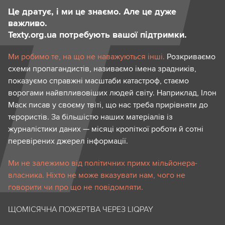
Це дратує, і ми це знаємо. Але це дуже
важливо.
Texty.org.ua потребують вашої підтримки.
Ми робимо те, на що не наважуються інші.
Розкриваємо
схеми пропагандистів, називаємо імена зрадників,
показуємо справжні масштаби катастроф, стаємо
ворогами найвпливовіших людей світу. Наприклад, Ілон
Маск писав у своєму твіті, що нас треба прирівняти до
терористів. За більшістю наших матеріалів із
журналістики даних — місяці кропіткої роботи й сотні
перевірених джерел інформації.
Ми не залежимо від політичних примх мільйонера-
власника. Ніхто не може вказувати нам, чого не
говорити чи про що не повідомляти.
ЩОМІСЯЧНА ПОЖЕРТВА ЧЕРЕЗ LIQPAY