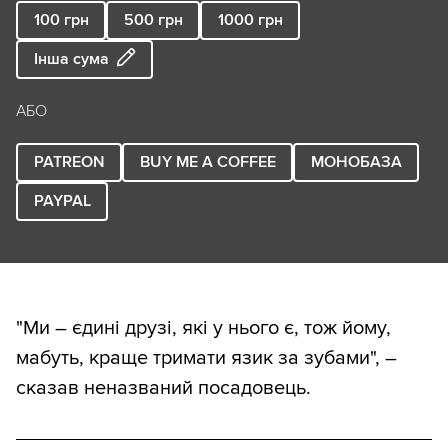
100
грн
500
грн
1000
грн
Інша сума
АБО
PATREON
BUY ME A COFFEE
МОНОБАЗА
PAYPAL
"Ми – єдині друзі, які у нього є, тож йому,
мабуть, краще тримати язик за зубами", –
сказав неназваний посадовець.