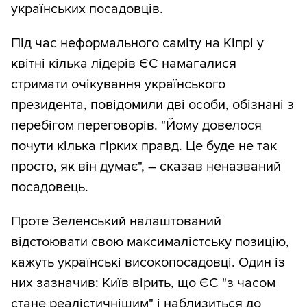
українських посадовців.
Під час неформального саміту на Кіпрі у
квітні кілька лідерів ЄС намагалися
стримати очікування українського
президента, повідомили дві особи, обізнані з
перебігом переговорів. "Йому довелося
почути кілька гірких правд. Це буде не так
просто, як він думає", – сказав неназваний
посадовець.
Проте Зеленський налаштований
відстоювати свою максималістську позицію,
кажуть українські високопосадовці. Один із
них зазначив: Київ вірить, що ЄС "з часом
стане реалістичнішим" і наблизиться до