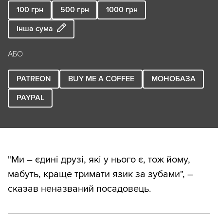
100
грн
500
грн
1000
грн
Інша сума
АБО
PATREON
BUY ME A COFFEE
МОНОБАЗА
PAYPAL
"Ми – єдині друзі, які у нього є, тож йому,
мабуть, краще тримати язик за зубами", –
сказав неназваний посадовець.