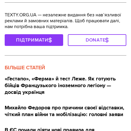
TEXTY.ORG.UA — незалежне видання без навʼязливої
реклами й замовних матеріалів. Щоб працювати далі,
нам потрібна ваша підтримка.
ПІДТРИМАТИ
DONATE
БІЛЬШЕ СТАТЕЙ
«Гестапо», «Ферма» й тест Леже. Як готують
бійців Французького іноземного легіону —
досвід українця
Михайло Федоров про причини своєї відставки,
чіткий план війни та мобілізацію: головні заяви
В ЄС почали діяти нові правила для