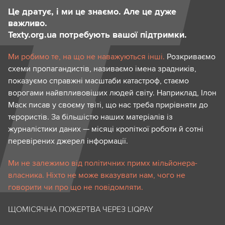
Це дратує, і ми це знаємо. Але це дуже
важливо.
Texty.org.ua потребують вашої підтримки.
Ми робимо те, на що не наважуються інші.
Розкриваємо
схеми пропагандистів, називаємо імена зрадників,
показуємо справжні масштаби катастроф, стаємо
ворогами найвпливовіших людей світу. Наприклад, Ілон
Маск писав у своєму твіті, що нас треба прирівняти до
терористів. За більшістю наших матеріалів із
журналістики даних — місяці кропіткої роботи й сотні
перевірених джерел інформації.
Ми не залежимо від політичних примх мільйонера-
власника. Ніхто не може вказувати нам, чого не
говорити чи про що не повідомляти.
ЩОМІСЯЧНА ПОЖЕРТВА ЧЕРЕЗ LIQPAY