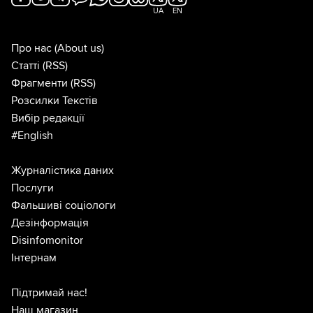
UA
EN
Про нас
(About us)
Статті
(RSS)
Фрагменти
(RSS)
Розсилки Текстів
Вибір редакції
#English
Журналістика даних
Послуги
Фальшиві соціологи
Дезінформація
Disinfomonitor
Інтернам
Підтримай нас!
Наш магазин