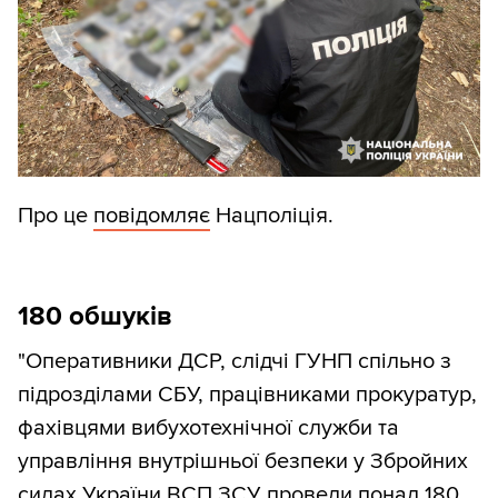
Про це
повідомляє
Нацполіція.
180 обшуків
"Оперативники ДСР, слідчі ГУНП спільно з
підрозділами СБУ, працівниками прокуратур,
фахівцями вибухотехнічної служби та
управління внутрішньої безпеки у Збройних
силах України ВСП ЗСУ провели понад 180