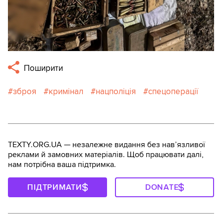
Поширити
зброя
кримінал
нацполіція
спецоперації
TEXTY.ORG.UA — незалежне видання без навʼязливої
реклами й замовних матеріалів. Щоб працювати далі,
нам потрібна ваша підтримка.
ПІДТРИМАТИ
DONATE