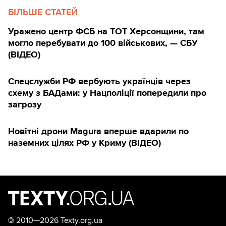
БІЛЬШЕ СТАТЕЙ
Уражено центр ФСБ на ТОТ Херсонщини, там
могло перебувати до 100 військових, — СБУ
(ВIДЕО)
Спецслужби РФ вербують українців через
схему з БАДами: у Нацполіції попередили про
загрозу
Новітні дрони Magura вперше вдарили по
наземних цілях РФ у Криму (ВІДЕО)
©
2010—2026 Texty.org.ua