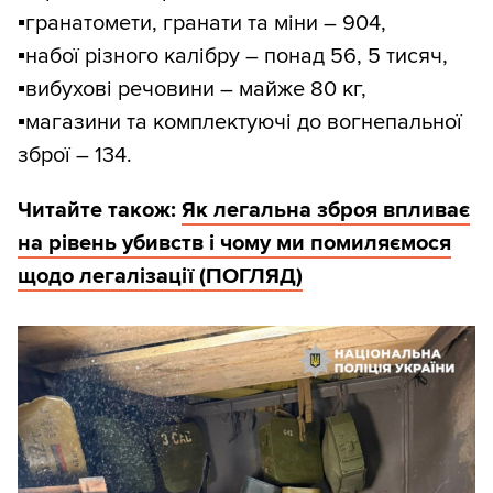
▪️
гранатомети, гранати та міни – 904,
▪️
набої різного калібру – понад 56, 5 тисяч,
▪️
вибухові речовини – майже 80 кг,
▪️
магазини та комплектуючі до вогнепальної
зброї – 134.
Читайте також:
Як легальна зброя впливає
на рівень убивств і чому ми помиляємося
щодо легалізації (ПОГЛЯД)