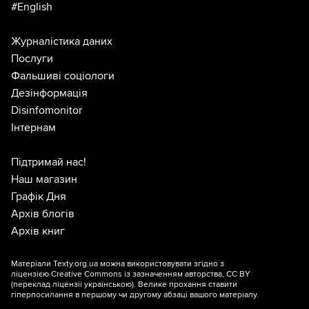
#English
Журналістика даних
Послуги
Фальшиві соціологи
Дезінформація
Disinfomonitor
Інтернам
Підтримай нас!
Наш магазин
Графік Дня
Архів блогів
Архів книг
Матеріали Texty.org.ua можна використовувати згідно з
ліцензією
Creative Commons із зазначенням авторства, CC BY
(переклад ліцензії
українською
). Велике прохання ставити
гіперпосилання в першому чи другому абзаці вашого матеріалу.