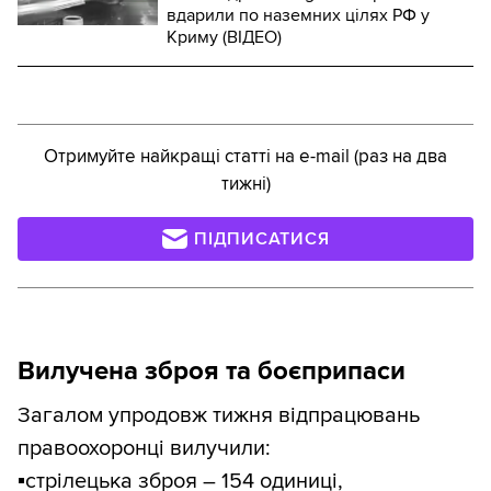
вдарили по наземних цілях РФ у
Криму (ВІДЕО)
Отримуйте найкращі статті на e-mail (раз на два
тижні)
ПІДПИСАТИСЯ
Вилучена зброя та боєприпаси
Загалом упродовж тижня відпрацювань
правоохоронці вилучили:
▪️
стрілецька зброя – 154 одиниці,