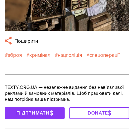
Поширити
зброя
кримінал
нацполіція
спецоперації
TEXTY.ORG.UA — незалежне видання без навʼязливої
реклами й замовних матеріалів. Щоб працювати далі,
нам потрібна ваша підтримка.
ПІДТРИМАТИ
DONATE