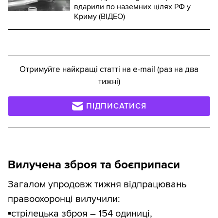
вдарили по наземних цілях РФ у
Криму (ВІДЕО)
Отримуйте найкращі статті на e-mail (раз на два
тижні)
ПІДПИСАТИСЯ
Вилучена зброя та боєприпаси
Загалом упродовж тижня відпрацювань
правоохоронці вилучили:
▪️
стрілецька зброя – 154 одиниці,