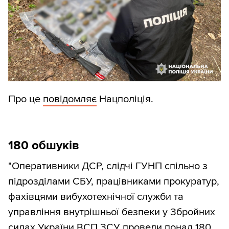
Про це
повідомляє
Нацполіція.
180 обшуків
"Оперативники ДСР, слідчі ГУНП спільно з
підрозділами СБУ, працівниками прокуратур,
фахівцями вибухотехнічної служби та
управління внутрішньої безпеки у Збройних
силах України ВСП ЗСУ провели понад 180