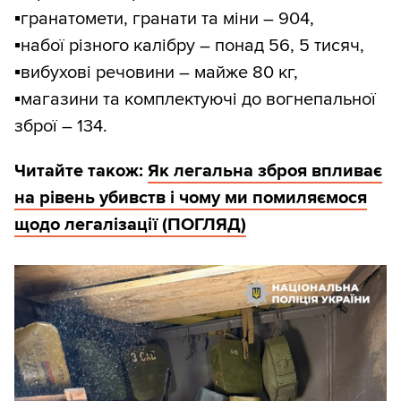
▪️
гранатомети, гранати та міни – 904,
▪️
набої різного калібру – понад 56, 5 тисяч,
▪️
вибухові речовини – майже 80 кг,
▪️
магазини та комплектуючі до вогнепальної
зброї – 134.
Читайте також:
Як легальна зброя впливає
на рівень убивств і чому ми помиляємося
щодо легалізації (ПОГЛЯД)