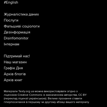
#English
Журналістика даних
Послуги
Фальшиві соціологи
Дезінформація
Disinfomonitor
Інтернам
Підтримай нас!
Наш магазин
Графік Дня
Архів блогів
Архів книг
Матеріали Texty.org.ua можна використовувати згідно з
ліцензією
Creative Commons із зазначенням авторства, CC BY
(переклад ліцензії
українською
). Велике прохання ставити
гіперпосилання в першому чи другому абзаці вашого матеріалу.