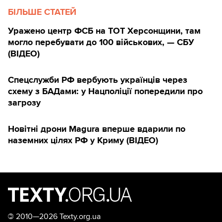
БІЛЬШЕ СТАТЕЙ
Уражено центр ФСБ на ТОТ Херсонщини, там
могло перебувати до 100 військових, — СБУ
(ВIДЕО)
Спецслужби РФ вербують українців через
схему з БАДами: у Нацполіції попередили про
загрозу
Новітні дрони Magura вперше вдарили по
наземних цілях РФ у Криму (ВІДЕО)
©
2010—2026 Texty.org.ua