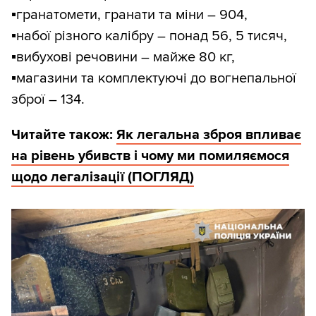
▪️
гранатомети, гранати та міни – 904,
▪️
набої різного калібру – понад 56, 5 тисяч,
▪️
вибухові речовини – майже 80 кг,
▪️
магазини та комплектуючі до вогнепальної
зброї – 134.
Читайте також:
Як легальна зброя впливає
на рівень убивств і чому ми помиляємося
щодо легалізації (ПОГЛЯД)