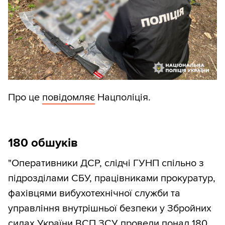
Про це
повідомляє
Нацполіція.
180 обшуків
"Оперативники ДСР, слідчі ГУНП спільно з
підрозділами СБУ, працівниками прокуратур,
фахівцями вибухотехнічної служби та
управління внутрішньої безпеки у Збройних
силах України ВСП ЗСУ провели понад 180