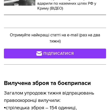
вдарили по наземних цілях РФ у
Криму (ВІДЕО)
Отримуйте найкращі статті на e-mail (раз на два
тижні)
ПІДПИСАТИСЯ
Вилучена зброя та боєприпаси
Загалом упродовж тижня відпрацювань
правоохоронці вилучили:
▪️
стрілецька зброя – 154 одиниці,