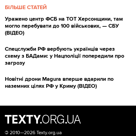
БІЛЬШЕ СТАТЕЙ
Уражено центр ФСБ на ТОТ Херсонщини, там
могло перебувати до 100 військових, — СБУ
(ВIДЕО)
Спецслужби РФ вербують українців через
схему з БАДами: у Нацполіції попередили про
загрозу
Новітні дрони Magura вперше вдарили по
наземних цілях РФ у Криму (ВІДЕО)
©
2010—2026 Texty.org.ua