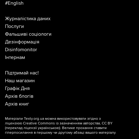
#English
Журналістика даних
Послуги
Фальшиві соціологи
Дезінформація
Disinfomonitor
Інтернам
Підтримай нас!
Наш магазин
Графік Дня
Архів блогів
Архів книг
Матеріали Texty.org.ua можна використовувати згідно з
ліцензією
Creative Commons із зазначенням авторства, CC BY
(переклад ліцензії
українською
). Велике прохання ставити
гіперпосилання в першому чи другому абзаці вашого матеріалу.