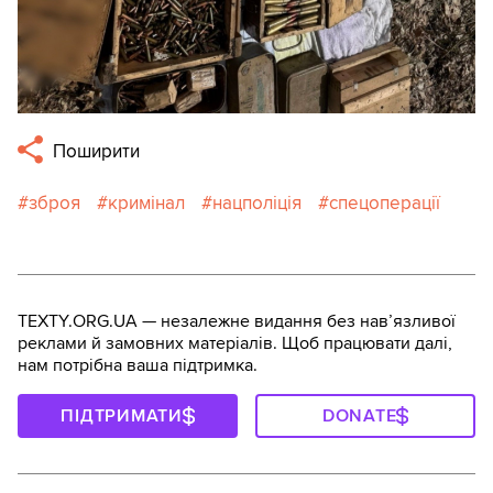
Поширити
зброя
кримінал
нацполіція
спецоперації
TEXTY.ORG.UA — незалежне видання без навʼязливої
реклами й замовних матеріалів. Щоб працювати далі,
нам потрібна ваша підтримка.
ПІДТРИМАТИ
DONATE