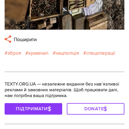
Поширити
зброя
кримінал
нацполіція
спецоперації
TEXTY.ORG.UA — незалежне видання без навʼязливої
реклами й замовних матеріалів. Щоб працювати далі,
нам потрібна ваша підтримка.
ПІДТРИМАТИ
DONATE