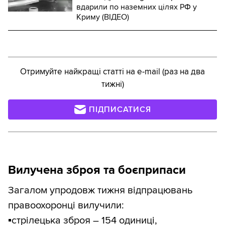
вдарили по наземних цілях РФ у
Криму (ВІДЕО)
Отримуйте найкращі статті на e-mail (раз на два
тижні)
ПІДПИСАТИСЯ
Вилучена зброя та боєприпаси
Загалом упродовж тижня відпрацювань
правоохоронці вилучили:
▪️
стрілецька зброя – 154 одиниці,