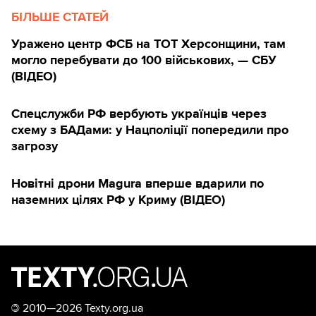
БІЛЬШЕ СТАТЕЙ
Уражено центр ФСБ на ТОТ Херсонщини, там
могло перебувати до 100 військових, — СБУ
(ВIДЕО)
Спецслужби РФ вербують українців через
схему з БАДами: у Нацполіції попередили про
загрозу
Новітні дрони Magura вперше вдарили по
наземних цілях РФ у Криму (ВІДЕО)
©
2010—2026 Texty.org.ua