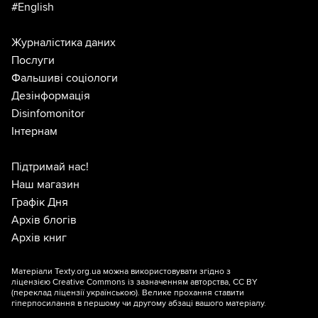
#English
Журналістика даних
Послуги
Фальшиві соціологи
Дезінформація
Disinfomonitor
Інтернам
Підтримай нас!
Наш магазин
Графік Дня
Архів блогів
Архів книг
Матеріали Texty.org.ua можна використовувати згідно з
ліцензією
Creative Commons із зазначенням авторства, CC BY
(переклад ліцензії
українською
). Велике прохання ставити
гіперпосилання в першому чи другому абзаці вашого матеріалу.