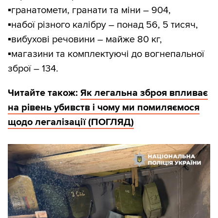
▪️
гранатомети, гранати та міни – 904,
▪️
набої різного калібру – понад 56, 5 тисяч,
▪️
вибухові речовини – майже 80 кг,
▪️
магазини та комплектуючі до вогнепальної
зброї – 134.
Читайте також:
Як легальна зброя впливає
на рівень убивств і чому ми помиляємося
щодо легалізації (ПОГЛЯД)