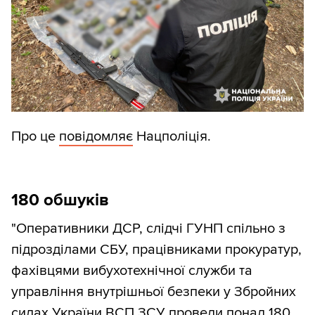
Про це
повідомляє
Нацполіція.
180 обшуків
"Оперативники ДСР, слідчі ГУНП спільно з
підрозділами СБУ, працівниками прокуратур,
фахівцями вибухотехнічної служби та
управління внутрішньої безпеки у Збройних
силах України ВСП ЗСУ провели понад 180