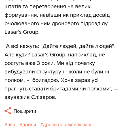
штатів та перетворення на великі
формування, навівши як приклад досвід
очолюваного ним дронового підрозділу
Lasar's Group.
"А всі кажуть: "Дайте людей, дайте людей".
Але куди? Lasar's Group, наприклад, не
ростуть вже 3 роки. Ми від початку
вибудували структуру і ніколи не були ні
полком, ні бригадою. Хоча зараз усі
прагнуть ставати бригадами чи полками", —
зауважив Єлізаров.
Поширити
ппо
дрони
дрони-перехоплювачі