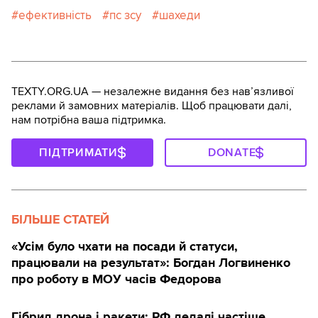
ефективність
пс зсу
шахеди
TEXTY.ORG.UA — незалежне видання без навʼязливої
реклами й замовних матеріалів. Щоб працювати далі,
нам потрібна ваша підтримка.
ПІДТРИМАТИ
DONATE
БІЛЬШЕ СТАТЕЙ
«Усім було чхати на посади й статуси,
працювали на результат»: Богдан Логвиненко
про роботу в МОУ часів Федорова
Гібрид дрона і ракети: РФ дедалі частіше