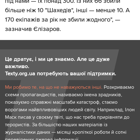
під нами — їх понад 300. Із них 66 збили
більше ніж 10 "Шахедів", інші — менше 10. А
170 екіпажів за рік не збили жодного", —
зазначив Єлізаров.
Це дратує, і ми це знаємо. Але це дуже
важливо.
Texty.org.ua потребують вашої підтримки.
Ми робимо те, на що не наважуються інші.
Розкриваємо
схеми пропагандистів, називаємо імена зрадників,
показуємо справжні масштаби катастроф, стаємо
ворогами найвпливовіших людей світу. Наприклад, Ілон
Маск писав у своєму твіті, що нас треба прирівняти до
терористів. За більшістю наших матеріалів із
журналістики даних — місяці кропіткої роботи й сотні
перевірених джерел інформації.