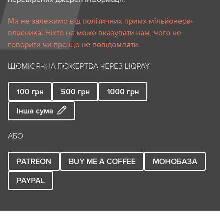
Ми не залежимо від політичних примх мільйонера-
власника. Ніхто не може вказувати нам, чого не
говорити чи про що не повідомляти.
ЩОМІСЯЧНА ПОЖЕРТВА ЧЕРЕЗ LIQPAY
100
грн
500
грн
1000
грн
Інша сума
АБО
PATREON
BUY ME A COFFEE
МОНОБАЗА
PAYPAL