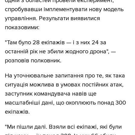
одній з областей провели експеримент,
спробувавши імплементувати нову модель
управління. Результати виявилися
показовими:
"Там було 28 екіпажів — і з них 24 за
останній рік не збили жодного дрона", —
розповів полковник.
На уточнювальне запитання про те, як така
ситуація можлива в умовах постійних атак,
заступник командувача навів ще
масштабніші дані, що охоплюють понад 300
екіпажів.
"Ми пішли далі. Взяли всі екіпажі, які були