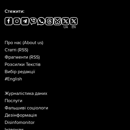
Стежити:
UA
EN
Про нас
(About us)
Статті
(RSS)
Фрагменти
(RSS)
Розсилки Текстів
Вибір редакції
#English
Журналістика даних
Послуги
Фальшиві соціологи
Дезінформація
Disinfomonitor
Інтернам