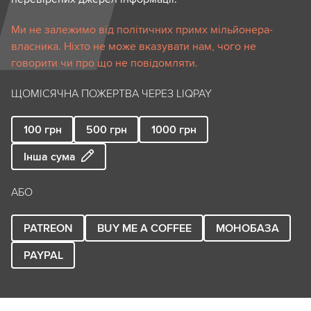
Ми не залежимо від політичних примх мільйонера-
власника. Ніхто не може вказувати нам, чого не
говорити чи про що не повідомляти.
ЩОМІСЯЧНА ПОЖЕРТВА ЧЕРЕЗ LIQPAY
100
грн
500
грн
1000
грн
Інша сума
АБО
PATREON
BUY ME A COFFEE
МОНОБАЗА
PAYPAL