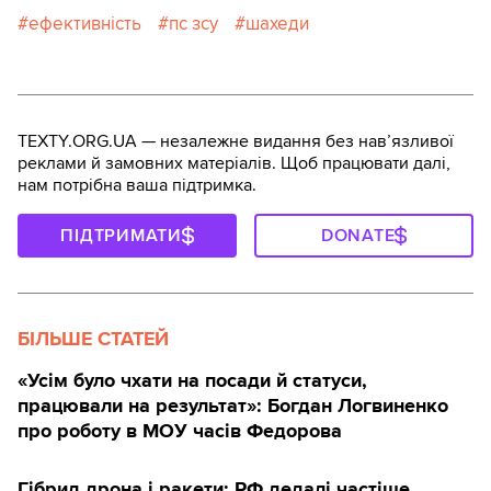
ефективність
пс зсу
шахеди
TEXTY.ORG.UA — незалежне видання без навʼязливої
реклами й замовних матеріалів. Щоб працювати далі,
нам потрібна ваша підтримка.
ПІДТРИМАТИ
DONATE
БІЛЬШЕ СТАТЕЙ
«Усім було чхати на посади й статуси,
працювали на результат»: Богдан Логвиненко
про роботу в МОУ часів Федорова
Гібрид дрона і ракети: РФ дедалі частіше