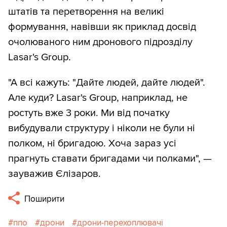
штатів та перетворення на великі
формування, навівши як приклад досвід
очолюваного ним дронового підрозділу
Lasar's Group.
"А всі кажуть: "Дайте людей, дайте людей".
Але куди? Lasar's Group, наприклад, не
ростуть вже 3 роки. Ми від початку
вибудували структуру і ніколи не були ні
полком, ні бригадою. Хоча зараз усі
прагнуть ставати бригадами чи полками", —
зауважив Єлізаров.
Поширити
ппо
дрони
дрони-перехоплювачі