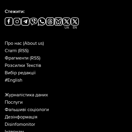
Стежити:
UA
EN
Про нас
(About us)
Статті
(RSS)
Фрагменти
(RSS)
Розсилки Текстів
Вибір редакції
#English
Журналістика даних
Послуги
Фальшиві соціологи
Дезінформація
Disinfomonitor
Інтернам