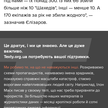
під нами — їх понад 300. Із них 66 збили
більше ніж 10 "Шахедів", інші — менше 10. А
170 екіпажів за рік не збили жодного", —
зазначив Єлізаров.
Це дратує, і ми це знаємо. Але це дуже
важливо.
Texty.org.ua потребують вашої підтримки.
Ми робимо те, на що не наважуються інші.
Розкриваємо
схеми пропагандистів, називаємо імена зрадників,
показуємо справжні масштаби катастроф, стаємо
ворогами найвпливовіших людей світу. Наприклад, Ілон
Маск писав у своєму твіті, що нас треба прирівняти до
терористів. За більшістю наших матеріалів із
журналістики даних — місяці кропіткої роботи й сотні
перевірених джерел інформації.