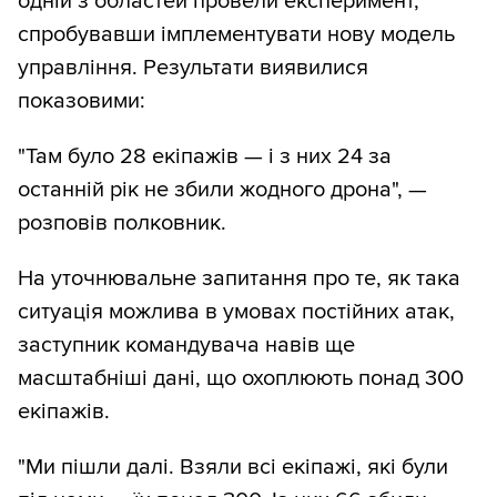
одній з областей провели експеримент,
спробувавши імплементувати нову модель
управління. Результати виявилися
показовими:
"Там було 28 екіпажів — і з них 24 за
останній рік не збили жодного дрона", —
розповів полковник.
На уточнювальне запитання про те, як така
ситуація можлива в умовах постійних атак,
заступник командувача навів ще
масштабніші дані, що охоплюють понад 300
екіпажів.
"Ми пішли далі. Взяли всі екіпажі, які були