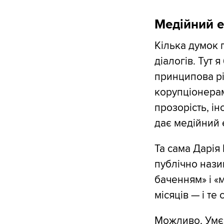
Медійний 
Кілька думок 
діалогів. Тут 
принципова рі
корупціонерам
прозорість, ін
дає медійний 
Та сама Дарія
публічно нази
баченням» і «
місяців — і те
Можливо, Умєр