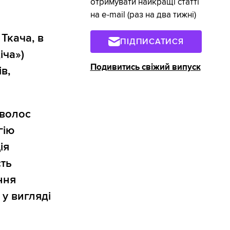
отримувати найкращі статті
на e-mail (раз на два тижні)
Ткача, в
ПІДПИСАТИСЯ
іча»)
Подивитись свіжий випуск
в,
иволос
гію
ія
сть
ння
 у вигляді