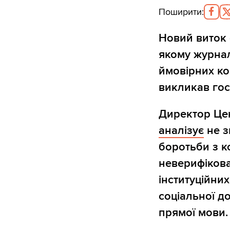
Поширити
:
Новий виток
якому журнал
ймовірних ко
викликав гос
Директор Цен
аналізує
не з
боротьби з ко
неверифікова
інституційни
соціальної до
прямої мови.