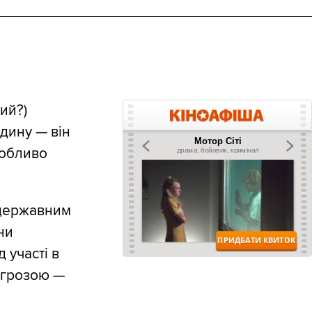
ий?)
дину — він
собливо
 державним
ни
 участі в
агрозою —