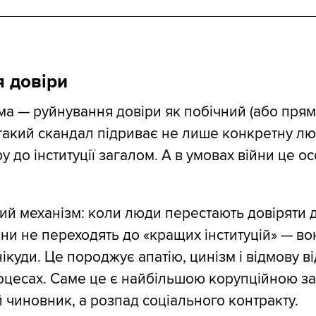
 довіри
а — руйнування довіри як побічний (або прям
такий скандал підриває не лише конкретну лю
у до інституції загалом. А в умовах війни це о
ий механізм: коли люди перестають довіряти
они не переходять до «кращих інституцій» — во
ікуди. Це породжує апатію, цинізм і відмову від
оцесах. Саме це є найбільшою корупційною з
 чиновник, а розпад соціального контракту.