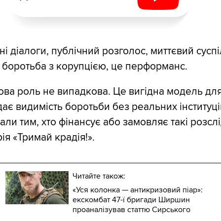
і діалоги, публічний розголос, миттєвий сусп
 боротьба з корупцією, це перформанс.
ова роль не випадкова. Це вигідна модель дл
дає видимість боротьби без реальних інституці
али тим, хто фінансує або замовляє такі розсл
ія «Тримай крадія!».
Читайте також:
«Уся колонка — антикризовий піар»:
екскомбат 47-ї бригади Ширшин
проаналізував статтю Сирського