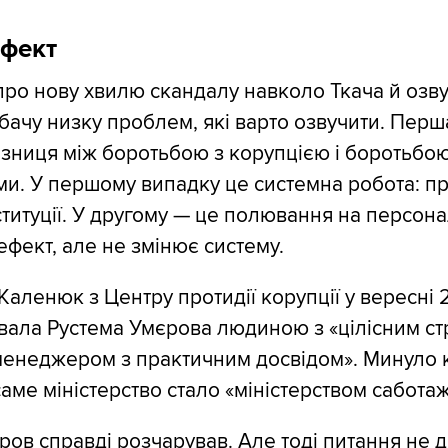
ефект
про нову хвилю скандалу навколо Ткача й озв
я бачу низку проблем, які варто озвучити. Перш
зниця між боротьбою з корупцією і боротьбою
и. У першому випадку це системна робота: п
ституції. У другому — це полювання на персонал
ефект, але не змінює систему.
 Каленюк з Центру протидії корупції у вересні
вала Рустема Умєрова людиною з «цілісним ст
менеджером з практичним досвідом». Минуло 
 саме міністерство стало «міністерством саботаж
ов справді розчарував. Але тоді питання не 