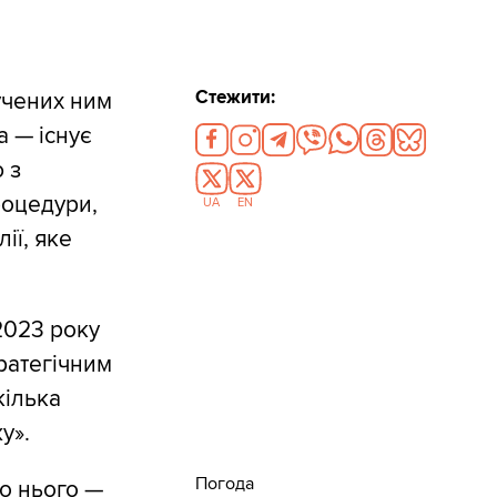
Стежити:
учених ним
а — існує
 з
роцедури,
UA
EN
ії, яке
 2023 року
ратегічним
кілька
у».
Погода
до нього —