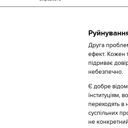
Руйнування
Друга проблем
ефект. Кожен 
підриває довір
небезпечно.
Є добре відом
інституціям, в
переходять в н
суспільних пр
не конкретний