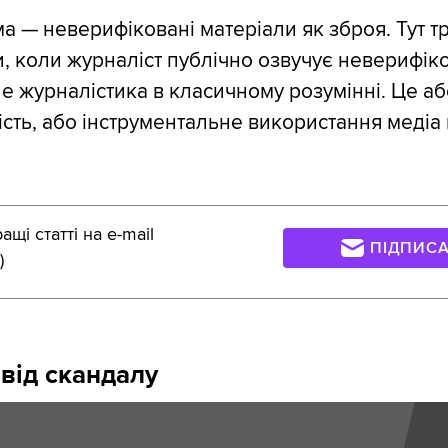
а — неверифіковані матеріали як зброя. Тут тр
, коли журналіст публічно озвучує неверифік
не журналістика в класичному розумінні. Це аб
сть, або інструментальне використання медіа 
щі статті на e-mail
ПІДПИС
)
 від скандалу