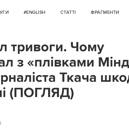
УГИ
#ENGLISH
СТАТТІ
ФРАГМЕНТИ
л тривоги. Чому
ал з «плівками Мінд
урналіста Ткача шко
ні (ПОГЛЯД)
6