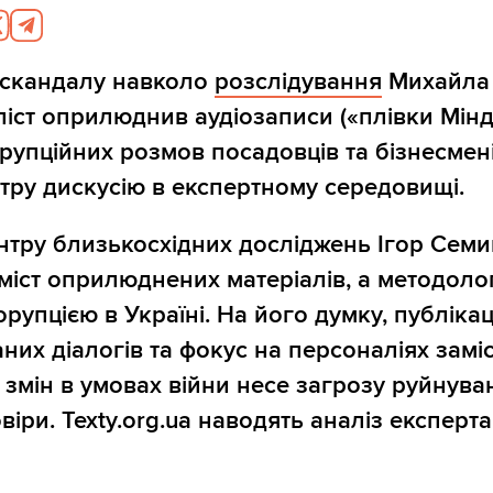
 скандалу навколо
розслідування
Михайла 
іст оприлюднив аудіозаписи («плівки Мінд
рупційних розмов посадовців та бізнесмені
тру дискусію в експертному середовищі.
тру близькосхідних досліджень Ігор Сем
міст оприлюднених матеріалів, а методоло
рупцією в Україні. На його думку, публікац
них діалогів та фокус на персоналіях замі
х змін в умовах війни несе загрозу руйнува
віри. Texty.org.ua наводять аналіз експерта