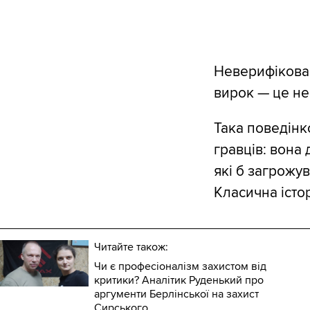
Неверифікован
вирок — це не
Така поведінк
гравців: вона 
які б загрожув
Класична істор
Читайте також:
Чи є професіоналізм захистом від
критики? Аналітик Руденький про
аргументи Берлінської на захист
Сирського