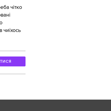
еба чітко
овані
о
в чиїхось
АТИСЯ