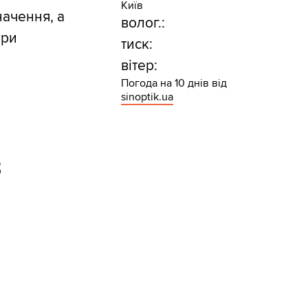
Київ
начення, а
волог.:
при
тиск:
вітер:
Погода на 10 днів від
sinoptik.ua
З