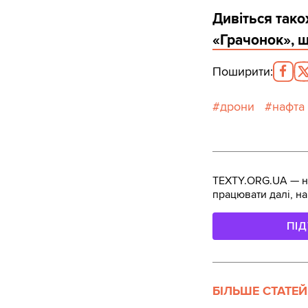
Дивіться так
«Грачонок», щ
Поширити
:
дрони
нафта
TEXTY.ORG.UA — не
працювати далі, на
ПІ
БІЛЬШЕ СТАТЕЙ