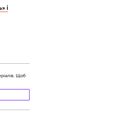
» і
ріалів. Щоб