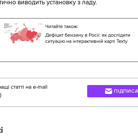
ично виводить установку з ладу.
Читайте також:
Дефіцит бензину в Росії: як дослідити
ситуацію на інтерактивній карті Texty
щі статті на e-mail
ПІДПИС
)
і