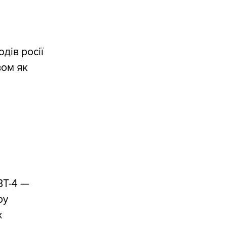
дів росії
вом як
ВТ-4 —
ру
х