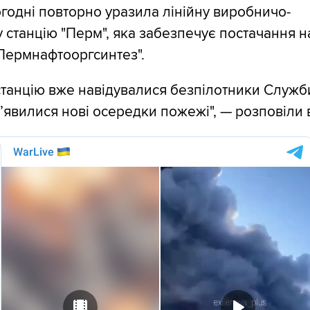
годні повторно уразила лінійну виробничо-
 станцію "Перм", яка забезпечує постачання н
Пермнафтооргсинтез".
станцію вже навідувалися безпілотники Служб
з’явилися нові осередки пожежі", — розповіли 