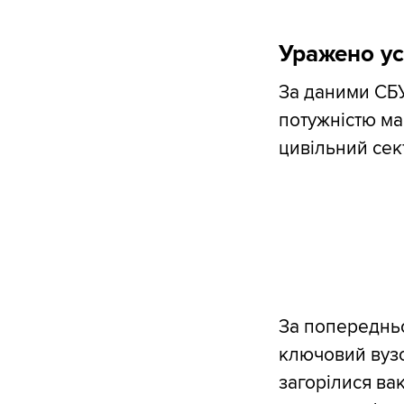
Уражено ус
За даними СБУ
потужністю ма
цивільний сект
За попереднь
ключовий вузо
загорілися ва