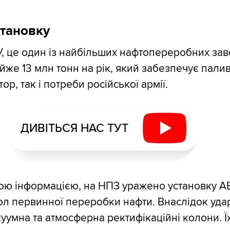
тановку
, це один із найбільших нафтопереробних заво
йже 13 млн тонн на рік, який забезпечує пали
ор, так і потреби російської армії.
ДИВІТЬСЯ НАС ТУТ
ою інформацією, на НПЗ уражено установку А
л первинної переробки нафти. Внаслідок уда
куумна та атмосферна ректифікаційні колони. Ї