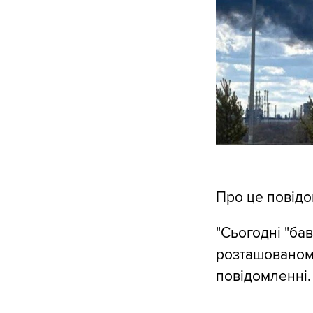
Про це повід
"Сьогодні "ба
розташованому
повідомленні.