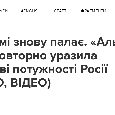
УГИ
#ENGLISH
СТАТТІ
ФРАГМЕНТИ
мі знову палає. «А
овторно уразила
і потужності Росії
, ВІДЕО)