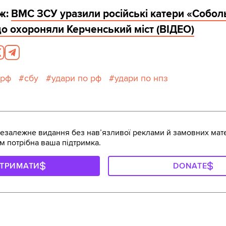
ож:
ВМС ЗСУ уразили російські катери «Соболь
о охороняли Керченський міст (ВІДЕО)
 рф
сбу
удари по рф
удари по нпз
залежне видання без навʼязливої реклами й замовних мате
м потрібна ваша підтримка.
ДТРИМАТИ
DONATE