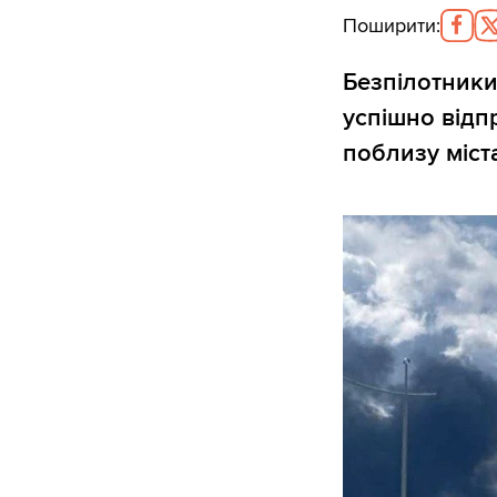
Поширити
:
Безпілотники
успішно відп
поблизу міст