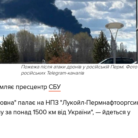
Пожежа після атаки дронів у російській Пермі. Фото
російських Telegram-каналів
омляє пресцентр
СБУ
вовна" палає на НПЗ "Лукойл-Пермнафтооргсин
 за понад 1500 км від України", — йдеться у