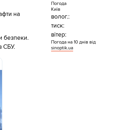
Погода
Київ
афти на
волог.:
тиск:
вітер:
и безпеки.
Погода на 10 днів від
в СБУ.
sinoptik.ua