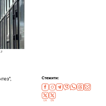
 з
Стежити:
тез",
UA
EN