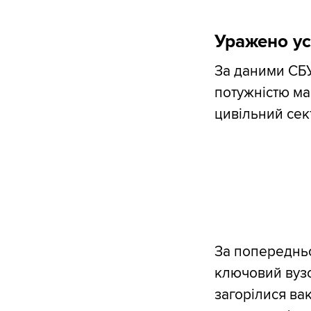
Уражено ус
За даними СБУ
потужністю ма
цивільний сект
За попереднь
ключовий вузо
загорілися ва