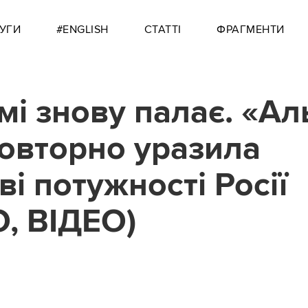
УГИ
#ENGLISH
СТАТТІ
ФРАГМЕНТИ
мі знову палає. «А
овторно уразила
і потужності Росії
, ВІДЕО)