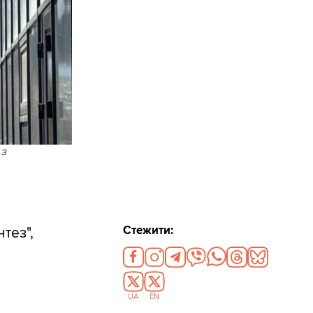
 з
Стежити:
тез",
UA
EN