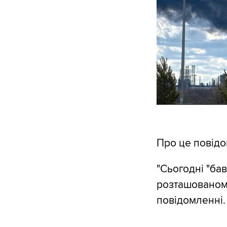
Про це повід
"Сьогодні "ба
розташованому
повідомленні.