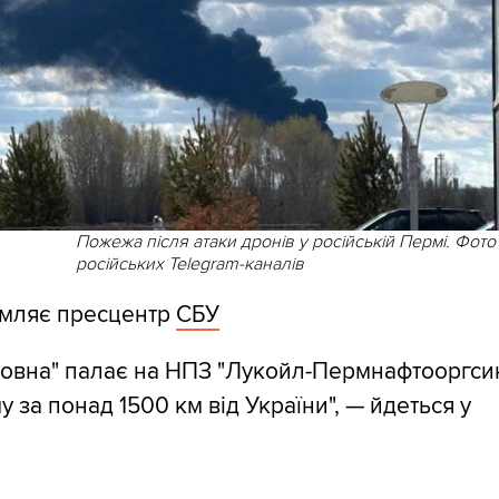
Пожежа після атаки дронів у російській Пермі. Фото
російських Telegram-каналів
омляє пресцентр
СБУ
вовна" палає на НПЗ "Лукойл-Пермнафтооргсин
 за понад 1500 км від України", — йдеться у