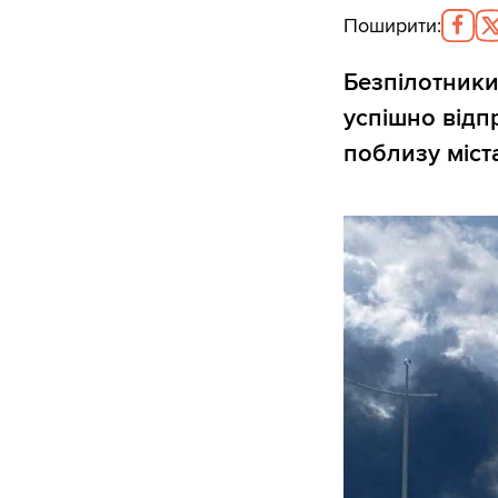
Поширити
:
Безпілотники
успішно відп
поблизу міст