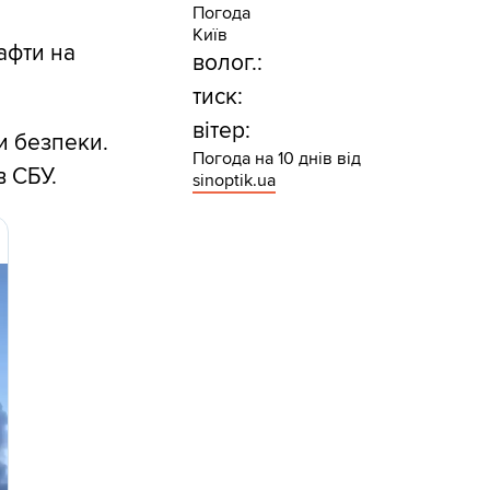
Погода
Київ
афти на
волог.:
тиск:
вітер:
и безпеки.
Погода на 10 днів від
в СБУ.
sinoptik.ua