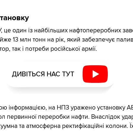
тановку
, це один із найбільших нафтопереробних заво
йже 13 млн тонн на рік, який забезпечує пали
ор, так і потреби російської армії.
ДИВІТЬСЯ НАС ТУТ
ою інформацією, на НПЗ уражено установку А
л первинної переробки нафти. Внаслідок уда
куумна та атмосферна ректифікаційні колони. Ї