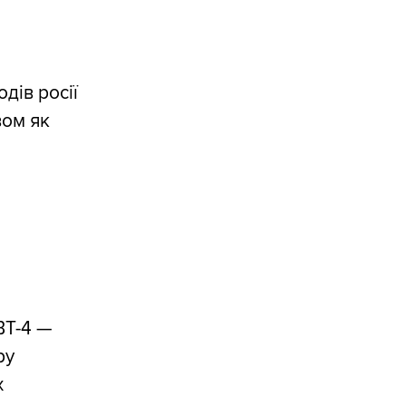
дів росії
вом як
ВТ-4 —
ру
х