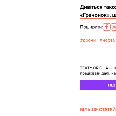
Дивіться так
«Грачонок», щ
Поширити
:
дрони
нафта
TEXTY.ORG.UA — не
працювати далі, на
ПІ
БІЛЬШЕ СТАТЕЙ