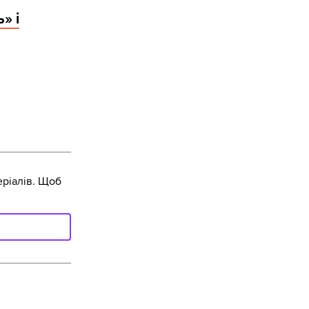
» і
ріалів. Щоб