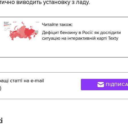
ично виводить установку з ладу.
Читайте також:
Дефіцит бензину в Росії: як дослідити
ситуацію на інтерактивній карті Texty
щі статті на e-mail
ПІДПИС
)
і