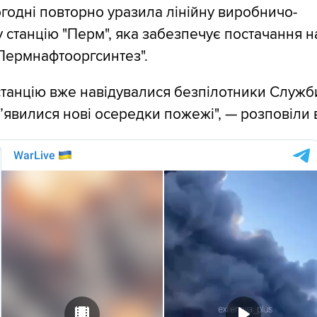
годні повторно уразила лінійну виробничо-
 станцію "Перм", яка забезпечує постачання н
Пермнафтооргсинтез".
станцію вже навідувалися безпілотники Служб
з’явилися нові осередки пожежі", — розповіли 