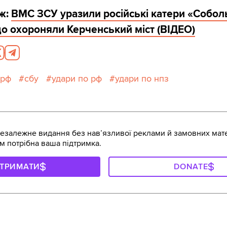
ож:
ВМС ЗСУ уразили російські катери «Соболь
о охороняли Керченський міст (ВІДЕО)
 рф
сбу
удари по рф
удари по нпз
залежне видання без навʼязливої реклами й замовних мате
м потрібна ваша підтримка.
ДТРИМАТИ
DONATE