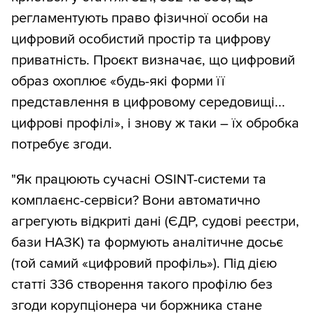
регламентують право фізичної особи на
цифровий особистий простір та цифрову
приватність. Проєкт визначає, що цифровий
образ охоплює «будь-які форми її
представлення в цифровому середовищі...
цифрові профілі», і знову ж таки – їх обробка
потребує згоди.
"Як працюють сучасні OSINT-системи та
комплаєнс-сервіси? Вони автоматично
агрегують відкриті дані (ЄДР, судові реєстри,
бази НАЗК) та формують аналітичне досьє
(той самий «цифровий профіль»). Під дією
статті 336 створення такого профілю без
згоди корупціонера чи боржника стане