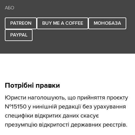
АБО
PATREON
BUY ME A COFFEE
МОНОБАЗА
PAYPAL
Потрібні правки
Юристи наголошують, що прийняття проєкту
№15150 у нинішній редакції без урахування
специфіки відкритих даних скасує
презумпцію відкритості державних реєстрів.