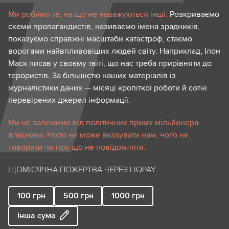
Ми робимо те, на що не наважуються інші.
Розкриваємо
схеми пропагандистів, називаємо імена зрадників,
показуємо справжні масштаби катастроф, стаємо
ворогами найвпливовіших людей світу. Наприклад, Ілон
Маск писав у своєму твіті, що нас треба прирівняти до
терористів. За більшістю наших матеріалів із
журналістики даних — місяці кропіткої роботи й сотні
перевірених джерел інформації.
Ми не залежимо від політичних примх мільйонера-
власника. Ніхто не може вказувати нам, чого не
говорити чи про що не повідомляти.
ЩОМІСЯЧНА ПОЖЕРТВА ЧЕРЕЗ LIQPAY
100
грн
500
грн
1000
грн
Інша сума