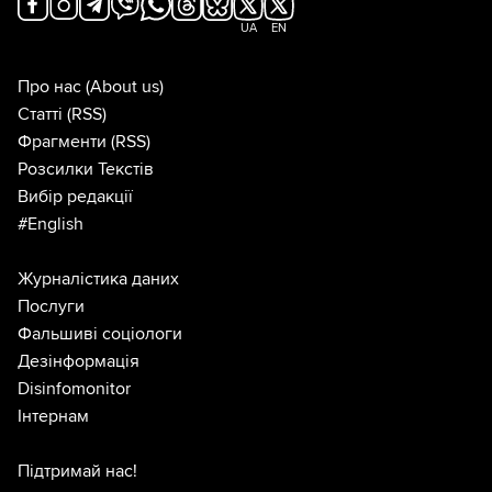
UA
EN
Про нас
(About us)
Статті
(RSS)
Фрагменти
(RSS)
Розсилки Текстів
Вибір редакції
#English
Журналістика даних
Послуги
Фальшиві соціологи
Дезінформація
Disinfomonitor
Інтернам
Підтримай нас!