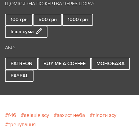
ЩОМІСЯЧНА ПОЖЕРТВА ЧЕРЕЗ LIQPAY
100
грн
500
грн
1000
грн
Інша сума
АБО
PATREON
BUY ME A COFFEE
МОНОБАЗА
PAYPAL
f-16
авіація зсу
захист неба
пілоти зсу
тренування