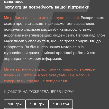
важливо.
Texty.org.ua потребують вашої підтримки.
Ми робимо те, на що не наважуються інші.
Розкриваємо
схеми пропагандистів, називаємо імена зрадників,
показуємо справжні масштаби катастроф, стаємо
ворогами найвпливовіших людей світу. Наприклад, Ілон
Маск писав у своєму твіті, що нас треба прирівняти до
терористів. За більшістю наших матеріалів із
журналістики даних — місяці кропіткої роботи й сотні
перевірених джерел інформації.
Ми не залежимо від політичних примх мільйонера-
власника. Ніхто не може вказувати нам, чого не
говорити чи про що не повідомляти.
ЩОМІСЯЧНА ПОЖЕРТВА ЧЕРЕЗ LIQPAY
100
грн
500
грн
1000
грн