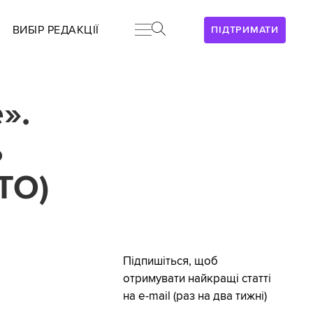
ВИБІР РЕДАКЦІЇ
ПІДТРИМАТИ
».
ь
ТО)
Підпишіться, щоб
отримувати найкращі статті
на e-mail (раз на два тижні)