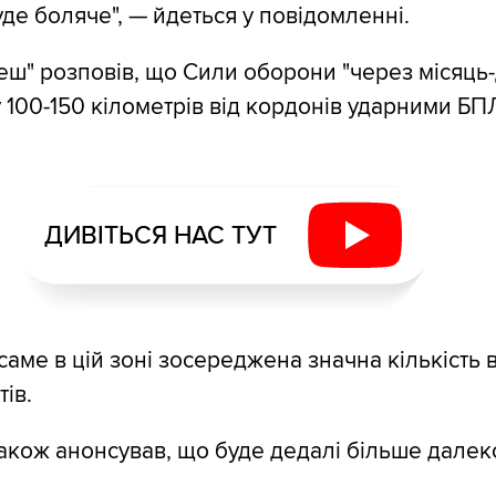
де боляче", — йдеться у повідомленні.
леш" розповів, що Сили оборони "через місяць
 100-150 кілометрів від кордонів ударними Б
ДИВІТЬСЯ НАС ТУТ
 саме в цій зоні зосереджена значна кількість
тів.
акож анонсував, що буде дедалі більше далек