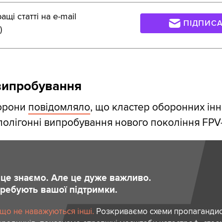
щі статті на e-mail
ПІДПИС
)
випробування
орони
повідомляло
, що кластер оборонних ін
 полігонні випробування нового покоління FPV
и це знаємо. Але це дуже важливо.
отребують вашої підтримки.
 що не наважуються інші.
Розкриваємо схеми пропагандист