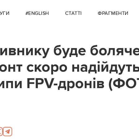
УГИ
#ENGLISH
СТАТТІ
ФРАГМЕНТИ
ивнику буде боляче
онт скоро надійдут
типи FPV-дронів (ФО