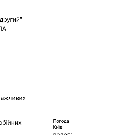
-другий"
ПЛА
 важливих
Погода
обійних
Київ
волог.: