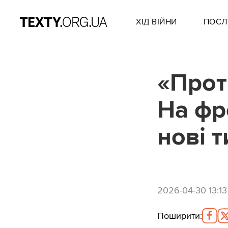
ХІД ВІЙНИ
ПОСЛ
«Прот
На фр
нові 
2026-04-30 13:13
Поширити
: