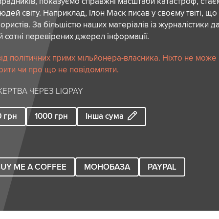
зрадників, показуємо справжні масштаби катастроф, ста
дей світу. Наприклад, Ілон Маск писав у своєму твіті, що
ористів. За більшістю наших матеріалів із журналістики да
й сотні перевірених джерел інформації.
ід політичних примх мільйонера-власника. Ніхто не може
рити чи про що не повідомляти.
ЕРТВА ЧЕРЕЗ LIQPAY
0
грн
1000
грн
Інша сума
UY ME A COFFEE
МОНОБАЗА
PAYPAL