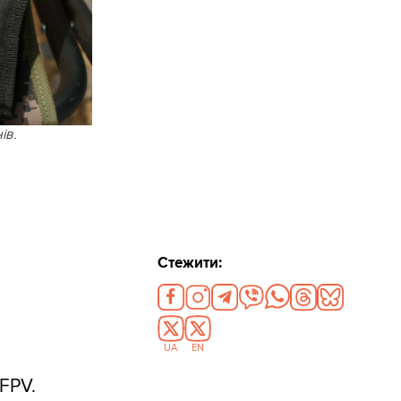
ів.
Стежити:
UA
EN
 FPV.