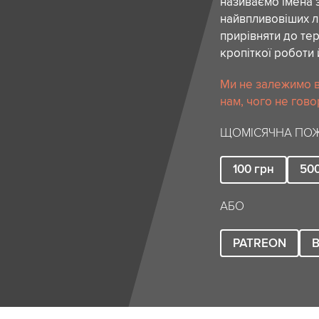
називаємо імена 
найвпливовіших лю
прирівняти до тер
кропіткої роботи 
Ми не залежимо в
нам, чого не гово
ЩОМІСЯЧНА ПОЖ
100
грн
50
АБО
PATREON
B