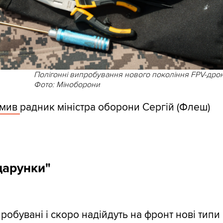
Полігонні випробування нового покоління FPV-дрон
Фото: Міноборони
омив
радник міністра оборони Сергій (Флеш)
дарунки"
робувані і скоро надійдуть на фронт нові типи