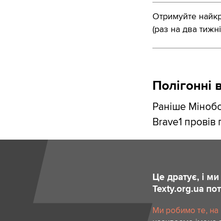
Отримуйте найкра
(раз на два тижні
Полігонні 
Раніше Міноб
Brave1 провів
Це дратує, і м
Texty.org.ua п
Ми робимо те, на