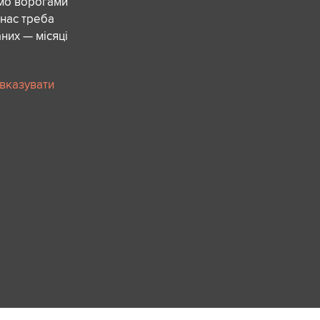
ємо ворогами
 нас треба
них — місяці
 вказувати