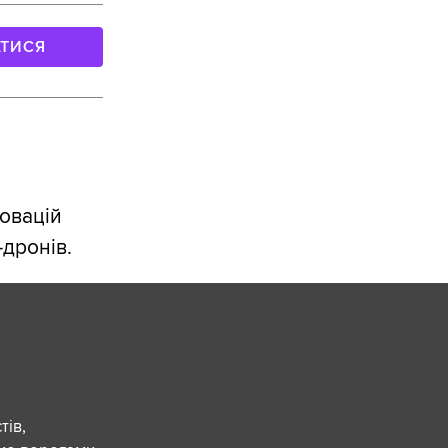
АТИСЯ
новацій
-дронів.
ів,