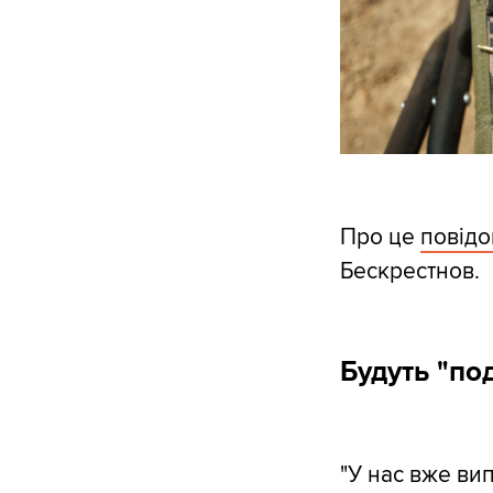
Про це
повід
Бескрестнов.
Будуть "по
"У нас вже вип