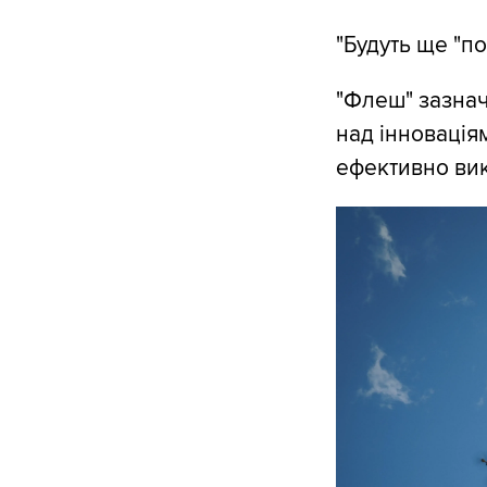
"Будуть ще "по
"Флеш" зазнач
над інновація
ефективно вик