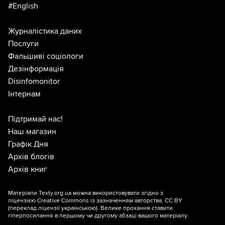
#English
Журналістика даних
Послуги
Фальшиві соціологи
Дезінформація
Disinfomonitor
Інтернам
Підтримай нас!
Наш магазин
Графік Дня
Архів блогів
Архів книг
Матеріали Texty.org.ua можна використовувати згідно з
ліцензією
Creative Commons із зазначенням авторства, CC BY
(переклад ліцензії
українською
). Велике прохання ставити
гіперпосилання в першому чи другому абзаці вашого матеріалу.