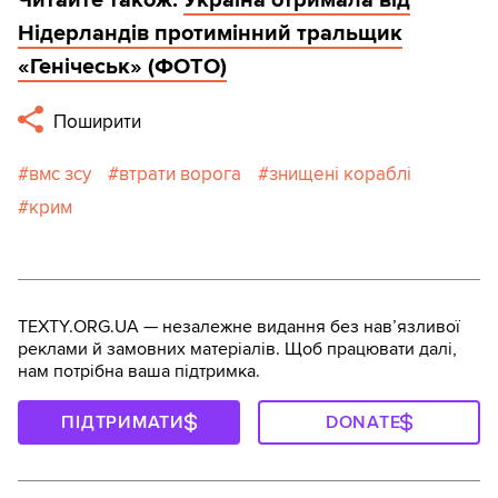
Нідерландів протимінний тральщик
«Генічеськ» (ФОТО)
Поширити
вмс зсу
втрати ворога
знищені кораблі
крим
TEXTY.ORG.UA — незалежне видання без навʼязливої
реклами й замовних матеріалів. Щоб працювати далі,
нам потрібна ваша підтримка.
ПІДТРИМАТИ
DONATE