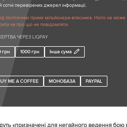
й сотні перевірених джерел інформації.
ід політичних примх мільйонера-власника. Ніхто не може
рити чи про що не повідомляти.
ЕРТВА ЧЕРЕЗ LIQPAY
0
грн
1000
грн
Інша сума
UY ME A COFFEE
МОНОБАЗА
PAYPAL
дуть «призначені для негайного ведення бою в