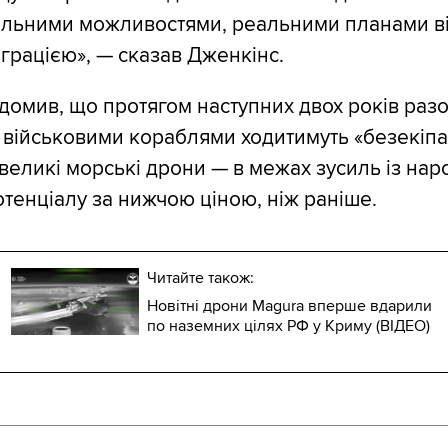
альними можливостями, реальними планами ві
грацією», — сказав Дженкінс.
ідомив, що протягом наступних двох років разо
військовими кораблями ходитимуть «безекіпа
великі морські дрони — в межах зусиль із на
отенціалу за нижчою ціною, ніж раніше.
Читайте також:
Новітні дрони Magura вперше вдарили
по наземних цілях РФ у Криму (ВІДЕО)