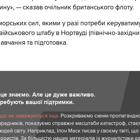
ину», — сказав очільник британського флоту.
орських сил, якими у разі потреби керуватиму
військового штабу в Нортвуді (північно-західн
авчання та підготовка.
и це знаємо. Але це дуже важливо.
отребують вашої підтримки.
 що не наважуються інші.
Розкриваємо схеми пропагандист
зрадників, показуємо справжні масштаби катастроф, ста
дей світу. Наприклад, Ілон Маск писав у своєму твіті, що
ористів. За більшістю наших матеріалів із журналістики да