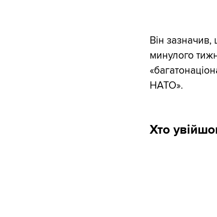
Він зазначив,
минулого тижн
«багатонаціон
НАТО».
Хто увійшо