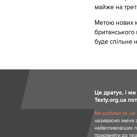
майже на трет
Метою нових м
британського 
буде спільне н
Це дратує, і м
Texty.org.ua п
Ми робимо те, на
називаємо імена 
найвпливовіших лю
прирівняти до тер