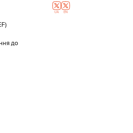
UA
EN
EF)
ення до