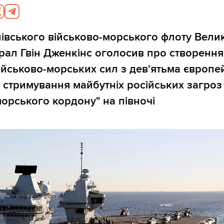
івського військово-морського флоту Велик
ерал Гвін Дженкінс оголосив про створення
ійськово-морських сил з дев'ятьма європ
 стримування майбутніх російських загроз
морського кордону" на півночі