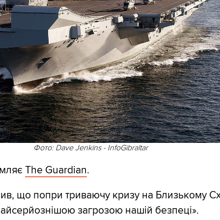
Фото: Dave Jenkins - InfoGibraltar
омляє
The Guardian
.
ив, що попри триваючу кризу на Близькому Схо
айсерйознішою загрозою нашій безпеці».