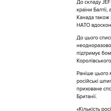
До складу JEF 
країни Балтії,
Канада також 
НАТО вдоскона
До цього спис
неодноразово 
підтримує бом
Королівського
Раніше цього 
російські шпиг
приховане сп
Британії.
«Кількість рос