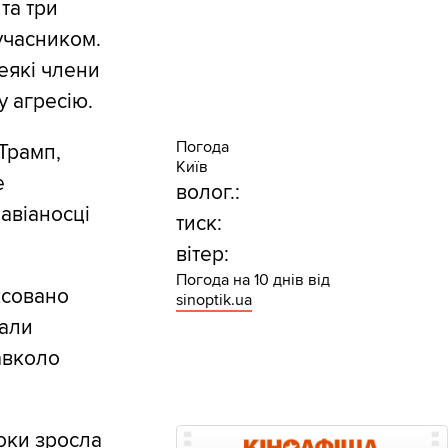
та три
 учасником.
еякі члени
 агресію.
Погода
Трамп,
Київ
е
волог.:
 авіаносці
тиск:
вітер:
Погода на 10 днів від
ксовано
sinoptik.ua
вали
авколо
роки зросла