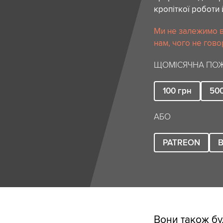
кропіткої роботи 
Ми не залежимо в
нам, чого не гово
ЩОМІСЯЧНА ПОЖ
100
грн
50
АБО
PATREON
B
Вони також бу