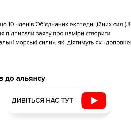
 що 10 членів Об'єднаних експедиційних сил (J
я підписали заяву про наміри створити
альні морські сили», які діятимуть як «доповн
в до альянсу
ДИВІТЬСЯ НАС ТУТ