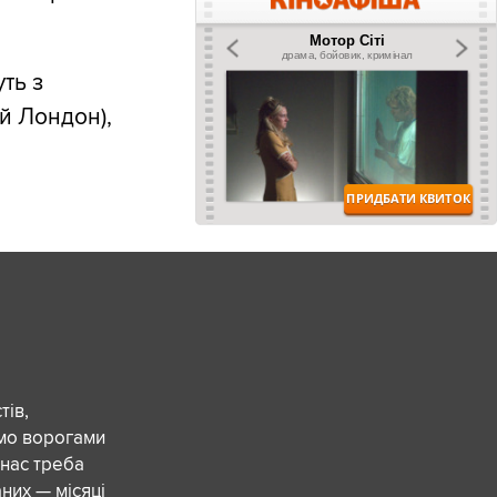
ть з
ий Лондон),
ів,
ємо ворогами
 нас треба
них — місяці