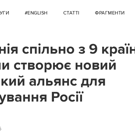
УГИ
#ENGLISH
СТАТТІ
ФРАГМЕНТИ
нія спільно з 9 кра
и створює новий
кий альянс для
ування Росії
6