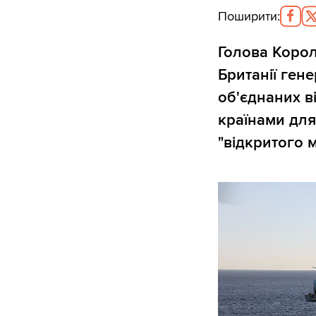
Поширити
:
Голова Корол
Британії ген
об'єднаних в
країнами для
"відкритого 