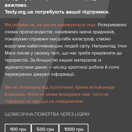
важливо.
Texty.org.ua потребують вашої підтримки.
Ми робимо те, на що не наважуються інші.
Розкриваємо
схеми пропагандистів, називаємо імена зрадників,
показуємо справжні масштаби катастроф, стаємо
ворогами найвпливовіших людей світу. Наприклад, Ілон
Маск писав у своєму твіті, що нас треба прирівняти до
терористів. За більшістю наших матеріалів із
журналістики даних — місяці кропіткої роботи й сотні
перевірених джерел інформації.
Ми не залежимо від політичних примх мільйонера-
власника. Ніхто не може вказувати нам, чого не
говорити чи про що не повідомляти.
ЩОМІСЯЧНА ПОЖЕРТВА ЧЕРЕЗ LIQPAY
100
грн
500
грн
1000
грн