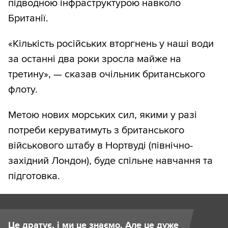
підводною інфраструктурою навколо
Британії.
«Кількість російських вторгнень у наші води
за останні два роки зросла майже на
третину», — сказав очільник британського
флоту.
Метою нових морських сил, якими у разі
потреби керуватимуть з британського
військового штабу в Нортвуді (північно-
західний Лондон), буде спільне навчання та
підготовка.
Це дратує, і ми це знаємо. Але це дуже