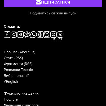
ПІДПИСАТИСЯ
Подивитись свіжий випуск
Стежити:
UA
EN
Про нас
(About us)
Статті
(RSS)
Фрагменти
(RSS)
Розсилки Текстів
Вибір редакції
#English
Журналістика даних
Послуги
Фальшиві соціологи