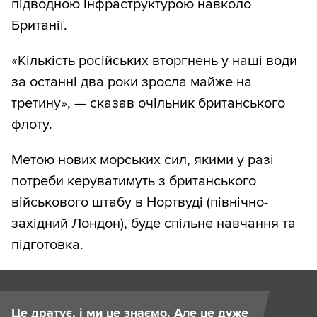
підводною інфраструктурою навколо
Британії.
«Кількість російських вторгнень у наші води
за останні два роки зросла майже на
третину», — сказав очільник британського
флоту.
Метою нових морських сил, якими у разі
потреби керуватимуть з британського
військового штабу в Нортвуді (північно-
західний Лондон), буде спільне навчання та
підготовка.
Це дратує, і ми це знаємо. Але це дуже