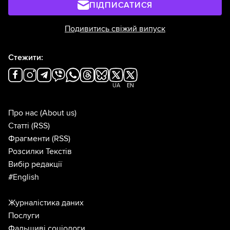
ПІДПИСАТИСЯ
Подивитись свіжий випуск
Стежити:
UA
EN
Про нас
(About us)
Статті
(RSS)
Фрагменти
(RSS)
Розсилки Текстів
Вибір редакції
#English
Журналістика даних
Послуги
Фальшиві соціологи