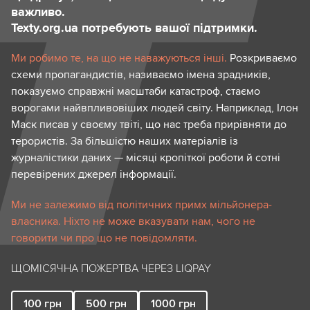
важливо.
Texty.org.ua потребують вашої підтримки.
Ми робимо те, на що не наважуються інші.
Розкриваємо
схеми пропагандистів, називаємо імена зрадників,
показуємо справжні масштаби катастроф, стаємо
ворогами найвпливовіших людей світу. Наприклад, Ілон
Маск писав у своєму твіті, що нас треба прирівняти до
терористів. За більшістю наших матеріалів із
журналістики даних — місяці кропіткої роботи й сотні
перевірених джерел інформації.
Ми не залежимо від політичних примх мільйонера-
власника. Ніхто не може вказувати нам, чого не
говорити чи про що не повідомляти.
ЩОМІСЯЧНА ПОЖЕРТВА ЧЕРЕЗ LIQPAY
100
грн
500
грн
1000
грн