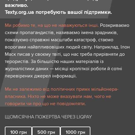
важливо.
Texty.org.ua потребують вашої підтримки.
Ми робимо те, на що не наважуються інші.
Розкриваємо
схеми пропагандистів, називаємо імена зрадників,
показуємо справжні масштаби катастроф, стаємо
ворогами найвпливовіших людей світу. Наприклад, Ілон
Маск писав у своєму твіті, що нас треба прирівняти до
терористів. За більшістю наших матеріалів із
журналістики даних — місяці кропіткої роботи й сотні
перевірених джерел інформації.
Ми не залежимо від політичних примх мільйонера-
власника. Ніхто не може вказувати нам, чого не
говорити чи про що не повідомляти.
ЩОМІСЯЧНА ПОЖЕРТВА ЧЕРЕЗ LIQPAY
100
грн
500
грн
1000
грн