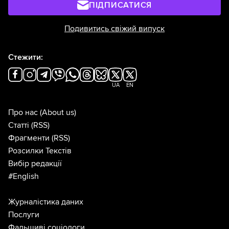
ПІДПИСАТИСЯ
Подивитись свіжий випуск
Стежити:
UA
EN
Про нас
(About us)
Статті
(RSS)
Фрагменти
(RSS)
Розсилки Текстів
Вибір редакції
#English
Журналістика даних
Послуги
Фальшиві соціологи