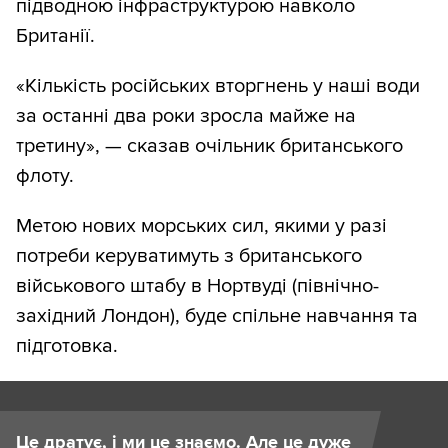
підводною інфраструктурою навколо
Британії.
«Кількість російських вторгнень у наші води
за останні два роки зросла майже на
третину», — сказав очільник британського
флоту.
Метою нових морських сил, якими у разі
потреби керуватимуть з британського
військового штабу в Нортвуді (північно-
західний Лондон), буде спільне навчання та
підготовка.
Це дратує, і ми це знаємо. Але це дуже