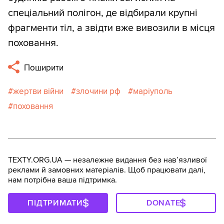
спеціальний полігон, де відбирали крупні
фрагменти тіл, а звідти вже вивозили в місця
поховання.
Поширити
жертви війни
злочини рф
маріуполь
поховання
TEXTY.ORG.UA — незалежне видання без навʼязливої
реклами й замовних матеріалів. Щоб працювати далі,
нам потрібна ваша підтримка.
ПІДТРИМАТИ
DONATE