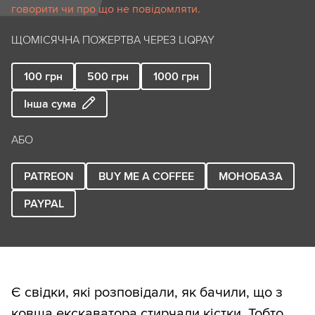
говорити чи про що не повідомляти.
ЩОМІСЯЧНА ПОЖЕРТВА ЧЕРЕЗ LIQPAY
100
грн
500
грн
1000
грн
Інша сума
АБО
PATREON
BUY ME A COFFEE
МОНОБАЗА
PAYPAL
Є свідки, які розповідали, як бачили, що з
ковша екскаватора стирчали кістки. Тобто