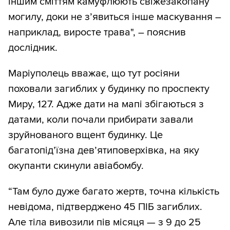
іншим сміттям камуфлюють свіжезакопану
могилу, доки не з’явиться інше маскування –
наприклад, виросте трава", – пояснив
дослідник.
Маріуполець вважає, що тут росіяни
поховали загиблих у будинку по проспекту
Миру, 127. Адже дати на мапі збігаються з
датами, коли почали прибирати завали
зруйнованого вщент будинку. Це
багатопід’їзна дев’ятиповерхівка, на яку
окупанти скинули авіабомбу.
“Там було дуже багато жертв, точна кількість
невідома, підтверджено 45 ПІБ загиблих.
Але тіла вивозили пів місяця — з 9 до 25