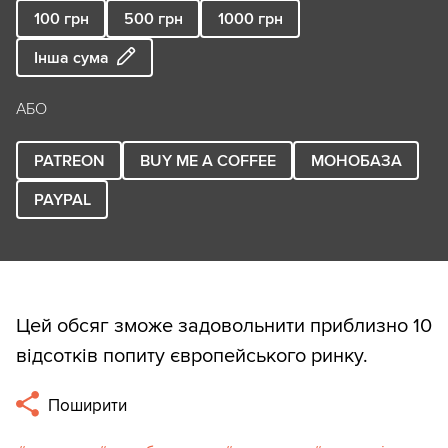
100
грн
500
грн
1000
грн
Інша сума
АБО
PATREON
BUY ME A COFFEE
МОНОБАЗА
PAYPAL
Цей обсяг зможе задовольнити приблизно 10
відсотків попиту європейського ринку.
Поширити