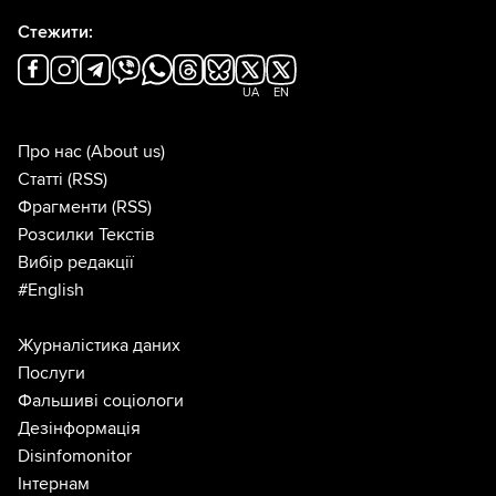
Стежити:
UA
EN
Про нас
(About us)
Статті
(RSS)
Фрагменти
(RSS)
Розсилки Текстів
Вибір редакції
#English
Журналістика даних
Послуги
Фальшиві соціологи
Дезінформація
Disinfomonitor
Інтернам