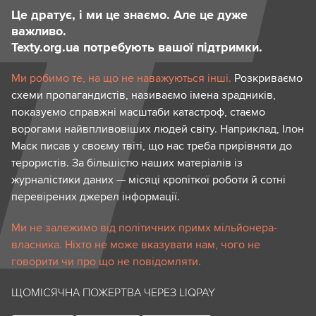
Це дратує, і ми це знаємо. Але це дуже
важливо.
Texty.org.ua потребують вашої підтримки.
Ми робимо те, на що не наважуються інші.
Розкриваємо
схеми пропагандистів, називаємо імена зрадників,
показуємо справжні масштаби катастроф, стаємо
ворогами найвпливовіших людей світу. Наприклад, Ілон
Маск писав у своєму твіті, що нас треба прирівняти до
терористів. За більшістю наших матеріалів із
журналістики даних — місяці кропіткої роботи й сотні
перевірених джерел інформації.
Ми не залежимо від політичних примх мільйонера-
власника. Ніхто не може вказувати нам, чого не
говорити чи про що не повідомляти.
ЩОМІСЯЧНА ПОЖЕРТВА ЧЕРЕЗ LIQPAY