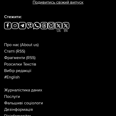
Подивитись свіжий випуск
Стежити:
UA
EN
Про нас
(About us)
Статті
(RSS)
Фрагменти
(RSS)
Розсилки Текстів
Вибір редакції
#English
Журналістика даних
Послуги
Фальшиві соціологи
Дезінформація