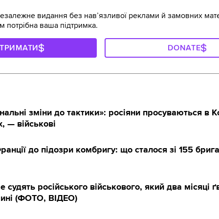
залежне видання без навʼязливої реклами й замовних мате
м потрібна ваша підтримка.
ДТРИМАТИ
DONATE
нальні зміни до тактики»: росіяни просуваються в К
х, — військові
ранції до підозри комбригу: що сталося зі 155 бриг
е судять російського військового, який два місяці ґ
ині (ФОТО, ВІДЕО)