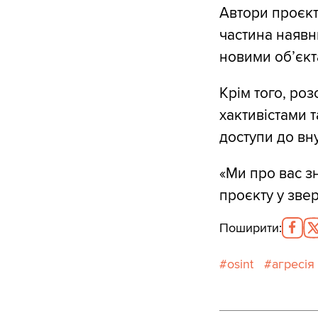
Автори проєк
частина наявн
новими об’єкт
Крім того, роз
хактивістами 
доступи до вн
«Ми про вас зн
проєкту у зве
Поширити
:
osint
агресія