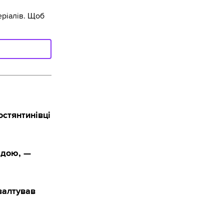
ріалів. Щоб
остянтинівці
адою, —
валтував