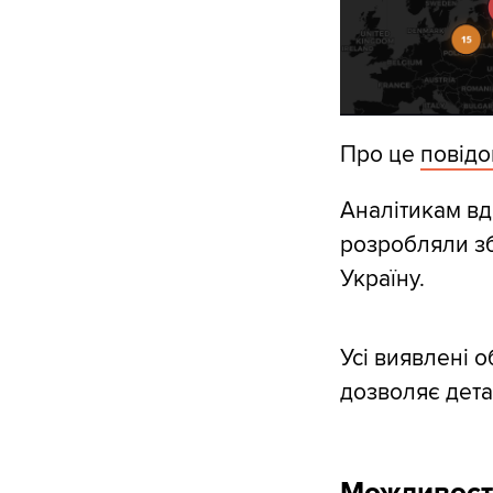
Про це
повід
Аналітикам вд
розробляли зб
Україну.
Усі виявлені 
дозволяє дета
Можливості