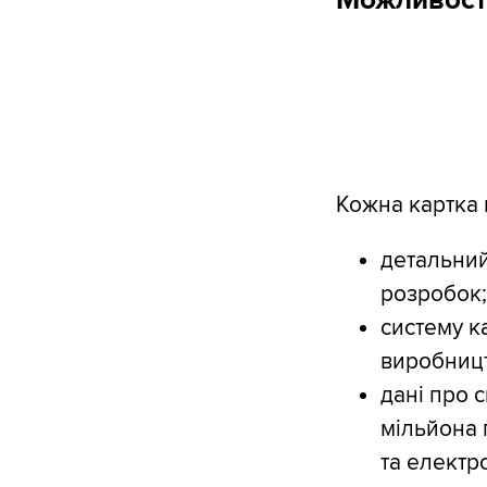
Кожна картка 
детальний
розробок
систему к
виробницт
дані про с
мільйона 
та електр