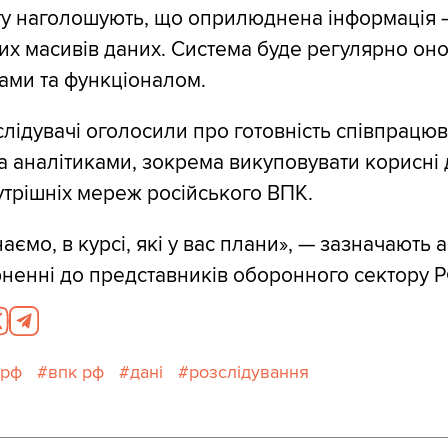
ту наголошують, що оприлюднена інформація 
их масивів даних. Система буде регулярно он
ами та функціоналом.
слідувачі оголосили про готовність співпрацюв
та аналітиками, зокрема викуповувати корисні 
утрішніх мереж російського ВПК.
аємо, в курсі, які у вас плани», — зазначають 
рненні до представників оборонного сектору Р
 рф
впк рф
дані
розслідування