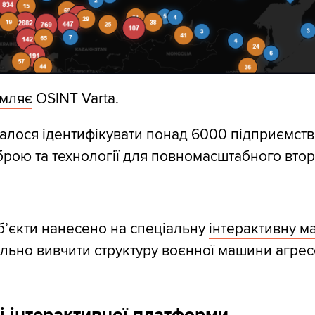
омляє
OSINT Varta.
алося ідентифікувати понад 6000 підприємств,
рою та технології для повномасштабного втор
об’єкти нанесено на спеціальну
інтерактивну м
льно вивчити структуру воєнної машини агрес
 інтерактивної платформи