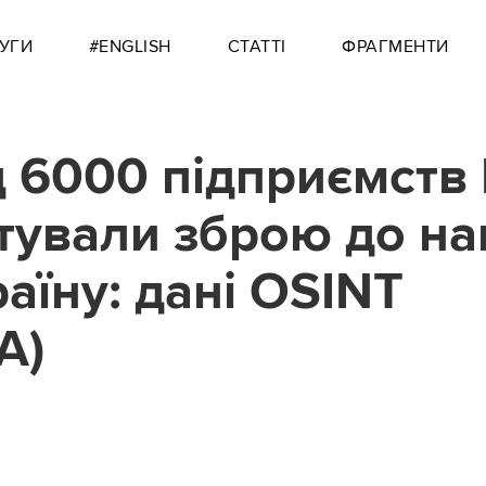
УГИ
#ENGLISH
СТАТТІ
ФРАГМЕНТИ
 6000 підприємств
тували зброю до на
раїну: дані OSINT
А)
0