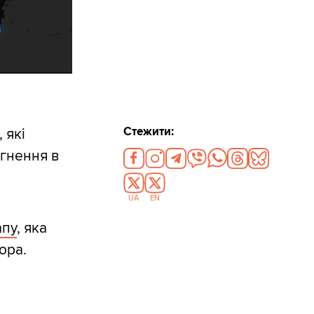
Стежити:
 які
гнення в
UA
EN
апу
, яка
ора.