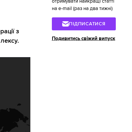
отримувати найкращі статті
на e-mail (раз на два тижні)
ПІДПИСАТИСЯ
ації з
Подивитись свіжий випуск
лексу.