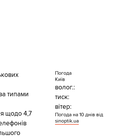
Погода
ькових
Київ
волог.:
 за типами
тиск:
вітер:
ія щодо 4,7
Погода на 10 днів від
sinoptik.ua
телефонів
альшого