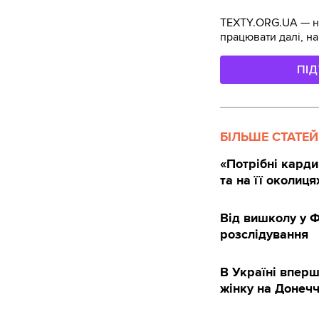
TEXTY.ORG.UA — не
працювати далі, на
ПІ
БІЛЬШЕ СТАТЕЙ
«Потрібні карди
та на її околиця
Від вишколу у Ф
розслідування
В Україні вперш
жінку на Донечч