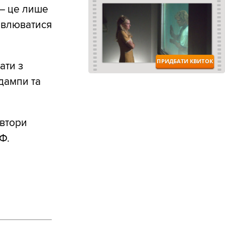
— це лише
овлюватися
ати з
дампи та
автори
Ф.