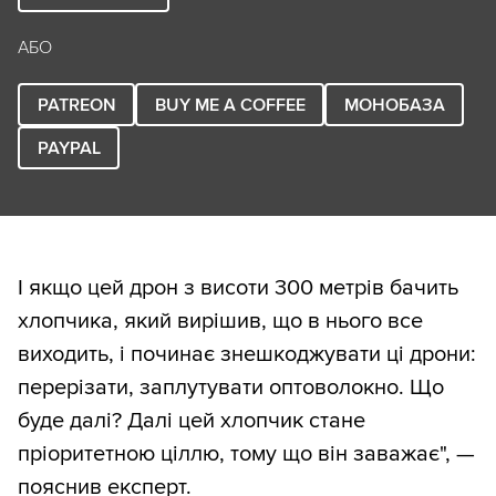
АБО
PATREON
BUY ME A COFFEE
МОНОБАЗА
PAYPAL
І якщо цей дрон з висоти 300 метрів бачить
хлопчика, який вирішив, що в нього все
виходить, і починає знешкоджувати ці дрони:
перерізати, заплутувати оптоволокно. Що
буде далі? Далі цей хлопчик стане
пріоритетною ціллю, тому що він заважає", —
пояснив експерт.