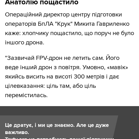
Анатолію пощастило
Операційний директор центру підготовки
операторів БпЛА "Крук" Микита Гавриленко
каже: хлопчику пощастило, що поруч не було
іншого дрона.
"Зазвичай FPV-дрон не летить сам. Його
веде інший дрон з повітря. Умовно, «мавік»
якийсь висить на висоті 300 метрів і дає
цілевказання: ціль там, або ціль
перемістилась.
Це дратує, і ми це знаємо. Але це дуже
важливо.