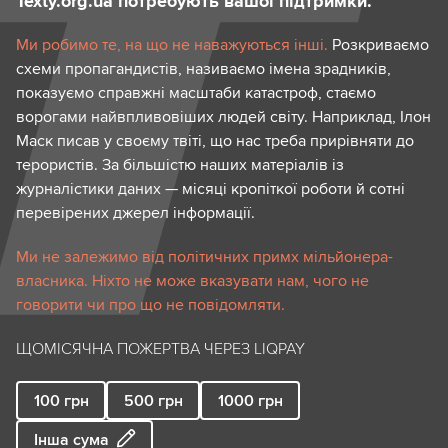
Texty.org.ua потребують вашої підтримки.
Ми робимо те, на що не наважуються інші.
Розкриваємо
схеми пропагандистів, називаємо імена зрадників,
показуємо справжні масштаби катастроф, стаємо
ворогами найвпливовіших людей світу. Наприклад, Ілон
Маск писав у своєму твіті, що нас треба прирівняти до
терористів. За більшістю наших матеріалів із
журналістики даних — місяці кропіткої роботи й сотні
перевірених джерел інформації.
Ми не залежимо від політичних примх мільйонера-
власника. Ніхто не може вказувати нам, чого не
говорити чи про що не повідомляти.
ЩОМІСЯЧНА ПОЖЕРТВА ЧЕРЕЗ LIQPAY
100
грн
500
грн
1000
грн
Інша сума