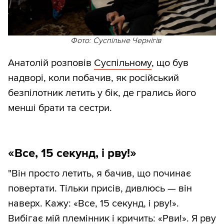
Фото: Суспільне Чернігів
Анатолій розповів
Суспільному
, що був
надворі, коли побачив, як російський
безпілотник летить у бік, де грались його
менші брати та сестри.
«Все, 15 секунд, і рву!»
"Він просто летить, я бачив, що починає
повертати. Тільки присів, дивлюсь — він
наверх. Кажу: «Все, 15 секунд, і рву!».
Вибігає мій племінник і кричить: «Рви!». Я рву