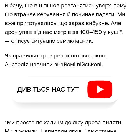
й бачу, що він пішов розганятись уверх, тому
що втрачає керування й починає падати. Ми
вже приготувались, що зараз вибухне. Але
дрон упав від нас метрів за 100–150 у кущі",
— описує ситуацію семикласник.
Як правильно розірвати оптоволокно,
Анатолія навчили знайомі військові.
ДИВІТЬСЯ НАС ТУТ
"Ми просто поїхали їм до лісу дрова пиляти.
Ми дружили. Напиляли дров, і як останнє