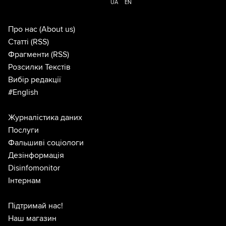
UA
EN
Про нас
(About us)
Статті
(RSS)
Фрагменти
(RSS)
Розсилки Текстів
Вибір редакції
#English
Журналістика даних
Послуги
Фальшиві соціологи
Дезінформація
Disinfomonitor
Інтернам
Підтримай нас!
Наш магазин