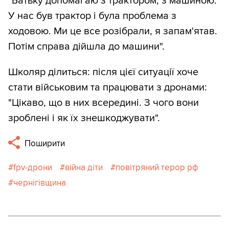
"Батьку допомагаю з трактором, з машиною.
У нас був трактор і була проблема з
ходовою. Ми це все розібрали, я запам'ятав.
Потім справа дійшла до машини".
Школяр ділиться: після цієї ситуації хоче
стати військовим та працювати з дронами:
"Цікаво, що в них всередині. З чого вони
зроблені і як їх знешкоджувати".
Поширити
fpv-дрони
війна діти
повітряний терор рф
чернігівщина