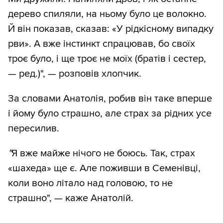
дерево спиляли, на ньому було це волокно.
Й він показав, сказав: «У рідкісному випадку
рви». А вже інстинкт спрацював, бо своїх
троє було, і ще троє не моїх (братів і сестер,
— ред.)", — розповів хлопчик.
За словами Анатолія, робив він таке вперше
і йому було страшно, але страх за рідних усе
пересилив.
"
Я вже майже нічого не боюсь. Так, страх
«шахеда» ще є. Але поживши в Семенівці,
коли воно літало над головою, то не
страшно", — каже Анатолій.