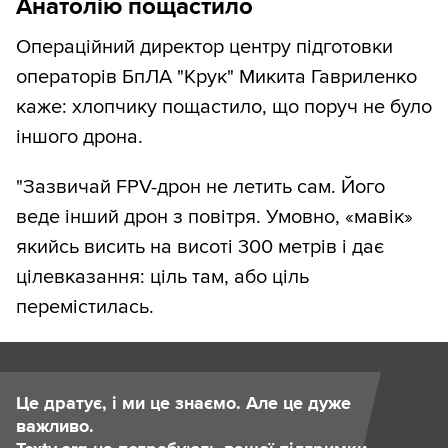
Анатолію пощастило
Операційний директор центру підготовки
операторів БпЛА "Крук" Микита Гавриленко
каже: хлопчику пощастило, що поруч не було
іншого дрона.
"Зазвичай FPV-дрон не летить сам. Його
веде інший дрон з повітря. Умовно, «мавік»
якийсь висить на висоті 300 метрів і дає
цілевказання: ціль там, або ціль
перемістилась.
Це дратує, і ми це знаємо. Але це дуже
важливо.