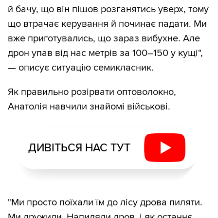
й бачу, що він пішов розганятись уверх, тому
що втрачає керування й починає падати. Ми
вже приготувались, що зараз вибухне. Але
дрон упав від нас метрів за 100–150 у кущі",
— описує ситуацію семикласник.
Як правильно розірвати оптоволокно,
Анатолія навчили знайомі військові.
ДИВІТЬСЯ НАС ТУТ
"Ми просто поїхали їм до лісу дрова пиляти.
Ми дружили. Напиляли дров, і як останнє