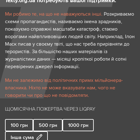
Texty.org.ua потребують вашої підтримки.
Ми робимо те, на що не наважуються інші.
Розкриваємо
схеми пропагандистів, називаємо імена зрадників,
показуємо справжні масштаби катастроф, стаємо
ворогами найвпливовіших людей світу. Наприклад, Ілон
Маск писав у своєму твіті, що нас треба прирівняти до
терористів. За більшістю наших матеріалів із
журналістики даних — місяці кропіткої роботи й сотні
перевірених джерел інформації.
Ми не залежимо від політичних примх мільйонера-
власника. Ніхто не може вказувати нам, чого не
говорити чи про що не повідомляти.
ЩОМІСЯЧНА ПОЖЕРТВА ЧЕРЕЗ LIQPAY
100
грн
500
грн
1000
грн
Інша сума