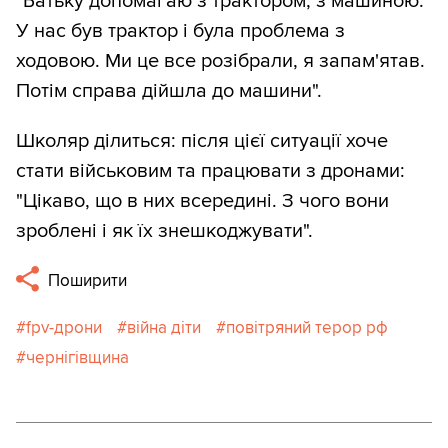
"Батьку допомагаю з трактором, з машиною.
У нас був трактор і була проблема з
ходовою. Ми це все розібрали, я запам'ятав.
Потім справа дійшла до машини".
Школяр ділиться: після цієї ситуації хоче
стати військовим та працювати з дронами:
"Цікаво, що в них всередині. З чого вони
зроблені і як їх знешкоджувати".
Поширити
fpv-дрони
війна діти
повітряний терор рф
чернігівщина