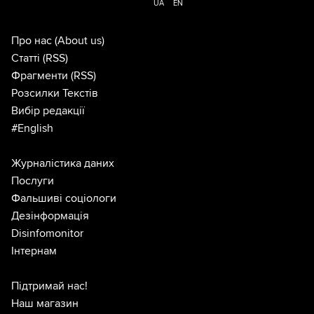
UA
EN
Про нас
(About us)
Статті
(RSS)
Фрагменти
(RSS)
Розсилки Текстів
Вибір редакції
#English
Журналістика даних
Послуги
Фальшиві соціологи
Дезінформація
Disinfomonitor
Інтернам
Підтримай нас!
Наш магазин