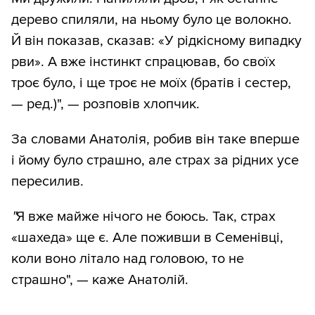
дерево спиляли, на ньому було це волокно.
Й він показав, сказав: «У рідкісному випадку
рви». А вже інстинкт спрацював, бо своїх
троє було, і ще троє не моїх (братів і сестер,
— ред.)", — розповів хлопчик.
За словами Анатолія, робив він таке вперше
і йому було страшно, але страх за рідних усе
пересилив.
"
Я вже майже нічого не боюсь. Так, страх
«шахеда» ще є. Але поживши в Семенівці,
коли воно літало над головою, то не
страшно", — каже Анатолій.