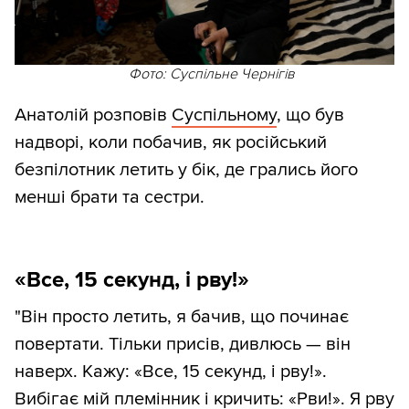
Фото: Суспільне Чернігів
Анатолій розповів
Суспільному
, що був
надворі, коли побачив, як російський
безпілотник летить у бік, де грались його
менші брати та сестри.
«Все, 15 секунд, і рву!»
"Він просто летить, я бачив, що починає
повертати. Тільки присів, дивлюсь — він
наверх. Кажу: «Все, 15 секунд, і рву!».
Вибігає мій племінник і кричить: «Рви!». Я рву