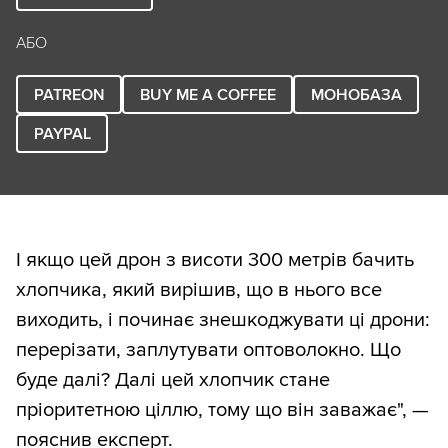
АБО
PATREON
BUY ME A COFFEE
МОНОБАЗА
PAYPAL
І якщо цей дрон з висоти 300 метрів бачить
хлопчика, який вирішив, що в нього все
виходить, і починає знешкоджувати ці дрони:
перерізати, заплутувати оптоволокно. Що
буде далі? Далі цей хлопчик стане
пріоритетною ціллю, тому що він заважає", —
пояснив експерт.