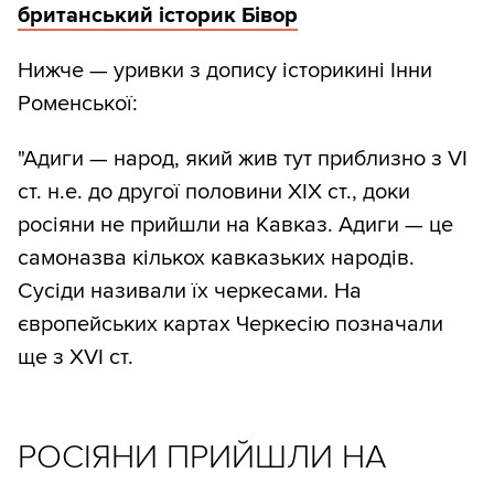
британський історик Бівор
Нижче — уривки з допису історикині Інни
Роменської:
"Адиги — народ, який жив тут приблизно з VІ
ст. н.е. до другої половини ХІХ ст., доки
росіяни не прийшли на Кавказ. Адиги — це
самоназва кількох кавказьких народів.
Сусіди називали їх черкесами. На
європейських картах Черкесію позначали
ще з ХVІ ст.
РОСІЯНИ ПРИЙШЛИ НА