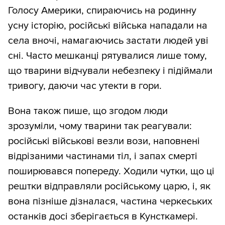
Голосу Америки, спираючись на родинну
усну історію, російські війська нападали на
села вночі, намагаючись застати людей уві
сні. Часто мешканці рятувалися лише тому,
що тварини відчували небезпеку і підіймали
тривогу, даючи час утекти в гори.
Вона також пише, що згодом люди
зрозуміли, чому тварини так реагували:
російські військові везли вози, наповнені
відрізаними частинами тіл, і запах смерті
поширювався попереду. Ходили чутки, що ці
рештки відправляли російському царю, і, як
вона пізніше дізналася, частина черкеських
останків досі зберігається в Кунсткамері.