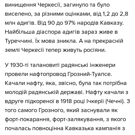
винищення Черкесії, загинуло та було
виселено, за різними оцінками, від 1,2 до 2,8
млн адигів. Від 90 до 97% народів Кавказу.
Найбільша діаспора адигів зараз живе в
Туреччині. Їх мова зникла. А на прекрасній
землі Черкесії тепер живуть росіяни.
У 1930-ті талановиті радянські інженери
провели нафтопровод Грозний-Туапсе.
Качали нафту, яка, звісно, була так потрібна
молодій радянській державі. Нафту качали з
вдруге підкореної в 1918 році Ічкерії (Чечні). З
того самого Грозного, який заснували як
форт-покарання, форт-залякування, з якого
почалась повноцінна Кавказька кампанія з