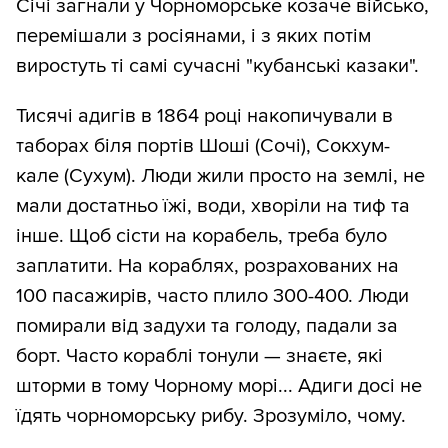
Січі загнали у Чорноморське козаче військо,
перемішали з росіянами, і з яких потім
виростуть ті самі сучасні "кубанські казаки".
Тисячі адигів в 1864 році накопичували в
таборах біля портів Шоші (Сочі), Сокхум-
кале (Сухум). Люди жили просто на землі, не
мали достатньо їжі, води, хворіли на тиф та
інше. Щоб сісти на корабель, треба було
заплатити. На кораблях, розрахованих на
100 пасажирів, часто плило 300-400. Люди
помирали від задухи та голоду, падали за
борт. Часто кораблі тонули — знаєте, які
шторми в тому Чорному морі... Адиги досі не
їдять чорноморську рибу. Зрозуміло, чому.