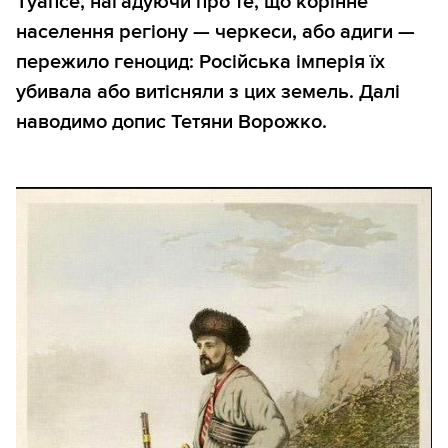
Туапсе, нагадуючи про те, що корінне
населення регіону — черкеси, або адиги —
пережило геноцид: Російська імперія їх
убивала або витісняли з цих земель. Далі
наводимо допис Тетяни Ворожко.