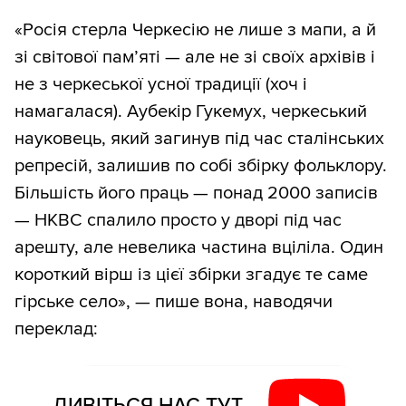
«Росія стерла Черкесію не лише з мапи, а й
зі світової пам’яті — але не зі своїх архівів і
не з черкеської усної традиції (хоч і
намагалася). Аубекір Гукемух, черкеський
науковець, який загинув під час сталінських
репресій, залишив по собі збірку фольклору.
Більшість його праць — понад 2000 записів
— НКВС спалило просто у дворі під час
арешту, але невелика частина вціліла. Один
короткий вірш із цієї збірки згадує те саме
гірське село», — пише вона, наводячи
переклад:
ДИВІТЬСЯ НАС ТУТ