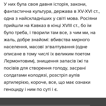
У них була своя давня історія, закони,
фантастична культура, держава в ХV-ХVІ ст.,
одна з найскладніших у світі мова. Росіяни
прийшли на Кавказ в кінці ХVІІІ ст., бо їм
було треба, і творили там все, з чим ми, на
жаль, добре знайомі: вбивства мирного
населення, масові згвалтування (одне
описане в тому числі їх великим поетом
Лєрмонтовим), знищення запасів їжі та
посівів для створення голоду, засрані
солдатами колодязі, розстріл аулів
артилерією, короче, все, що має ознаки
геноциду і ним по суті і є.