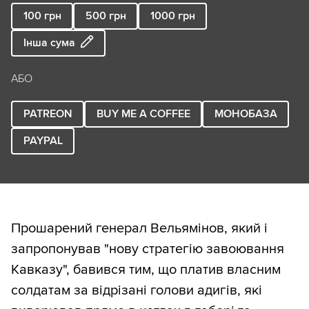
100
грн
500
грн
1000
грн
Інша сума
АБО
PATREON
BUY ME A COFFEE
МОНОБАЗА
PAYPAL
Прошарений генерал Вельямінов, який і
запропонував "нову стратегію завоювання
Кавказу", бавився тим, що платив власним
солдатам за відрізані голови адигів, які