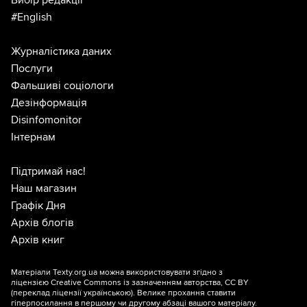
Вибір редакції
#English
Журналістика даних
Послуги
Фальшиві соціологи
Дезінформація
Disinfomonitor
Інтернам
Підтримай нас!
Наш магазин
Графік Дня
Архів блогів
Архів книг
Матеріали Texty.org.ua можна використовувати згідно з
ліцензією
Creative Commons із зазначенням авторства, CC BY
(переклад ліцензії
українською
). Велике прохання ставити
гіперпосилання в першому чи другому абзаці вашого матеріалу.