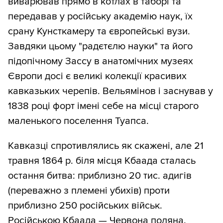
виварював прямо в котлах в таборі та
передавав у російську академію наук, їх
срану Кунсткамеру та європейські вузи.
Завдяки цьому "радєтєлю науки" та його
підопічному Зассу в анатомічних музеях
Європи досі є великі колекції красивих
кавказьких черепів. Вельямінов і заснував у
1838 році форт імені себе на місці старого
маленького поселення Туапса.
Кавказці спротивлялись як скажені, але 21
травня 1864 р. біля місця Кбаада сталась
остання битва: приблизно 20 тис. адигів
(переважно з племені убихів) проти
приблизно 250 російських військ.
Російською Кбаада — Червона поляна.