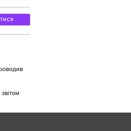
АТИСЯ
проводив
 звітом