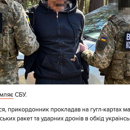
омляє
СБУ.
ся, прикордонник прокладав на гугл-картах м
ських ракет та ударних дронів в обхід українс