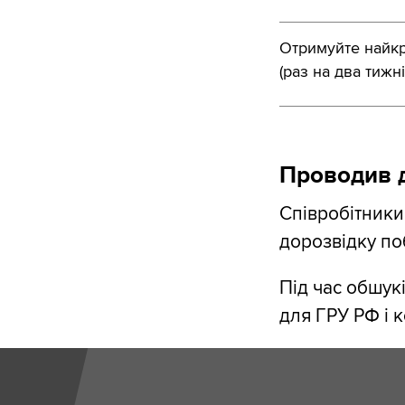
Отримуйте найкра
(раз на два тижні
Проводив 
Співробітники
дорозвідку поб
Під час обшук
для ГРУ РФ і 