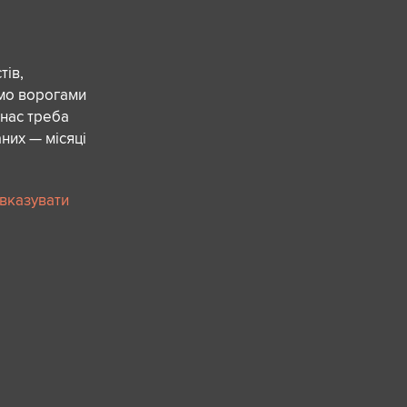
ів,
ємо ворогами
 нас треба
них — місяці
 вказувати