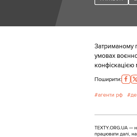
Затриманому п
умовах воєнно
конфіскацією 
Поширити
:
агенти рф
де
TEXTY.ORG.UA — не
працювати далі, на