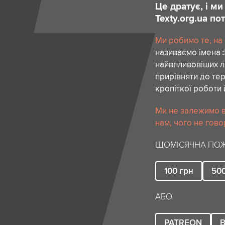
Це дратує, і м
Texty.org.ua п
Ми робимо те, на
називаємо імена 
найвпливовіших лю
прирівняти до тер
кропіткої роботи 
Ми не залежимо в
нам, чого не гово
ЩОМІСЯЧНА ПОЖ
100
грн
50
АБО
PATREON
B