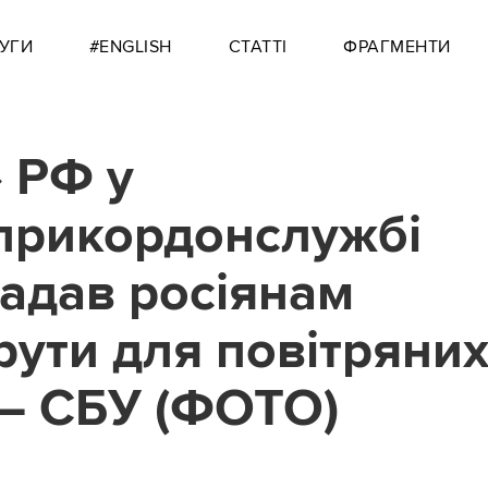
УГИ
#ENGLISH
СТАТТІ
ФРАГМЕНТИ
» РФ у
рикордонслужбі
адав росіянам
ути для повітряни
 — СБУ (ФОТО)