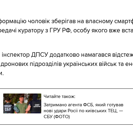
ормацію чоловік зберігав на власному смарт
едачі куратору з ГРУ РФ, особу якого вже вст
 інспектор ДПСУ додатково намагався відсте
дронових підрозділів українських військ та е
и.
Читайте також:
Затримано агента ФСБ, який готував
нові удари Росії по київських ТЕЦ, —
СБУ (ФОТО)