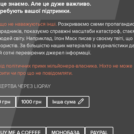
и це знаємо. Але це дуже важливо.
отребують вашої підтримки.
 що не наважуються інші.
Розкриваємо схеми пропагандист
зрадників, показуємо справжні масштаби катастроф, ста
дей світу. Наприклад, Ілон Маск писав у своєму твіті, що
ористів. За більшістю наших матеріалів із журналістики да
й сотні перевірених джерел інформації.
ід політичних примх мільйонера-власника. Ніхто не може
рити чи про що не повідомляти.
ЕРТВА ЧЕРЕЗ LIQPAY
0
грн
1000
грн
Інша сума
UY ME A COFFEE
МОНОБАЗА
PAYPAL