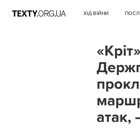
ХІД ВІЙНИ
ПОСЛ
«Кріт
Держп
прокл
маршр
атак,