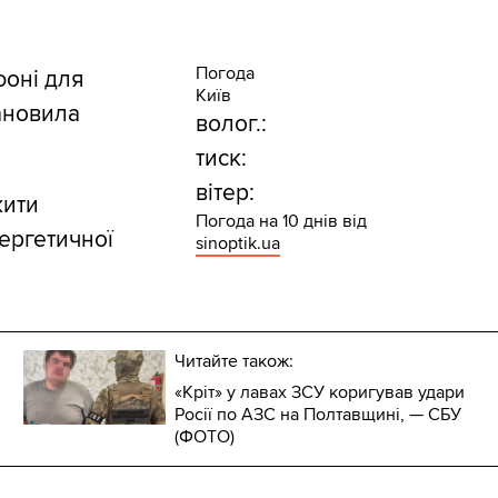
Погода
фоні для
Київ
ановила
волог.:
тиск:
вітер:
жити
Погода на 10 днів від
нергетичної
sinoptik.ua
Читайте також:
«Кріт» у лавах ЗСУ коригував удари
Росії по АЗС на Полтавщині, — СБУ
(ФОТО)