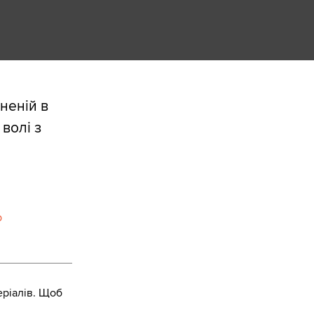
неній в
волі з
ф
ріалів. Щоб