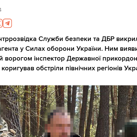
4
нтррозвідка Служби безпеки та ДБР викри
агента у Силах оборони України. Ним вияв
й ворогом інспектор Державної прикордон
коригував обстріли північних регіонів Укр