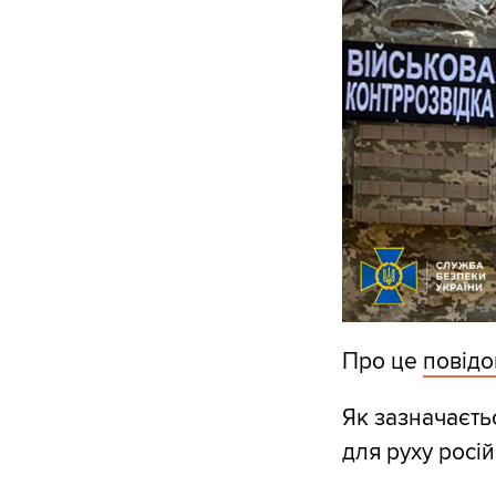
Про це
повід
Як зазначаєть
для руху росій