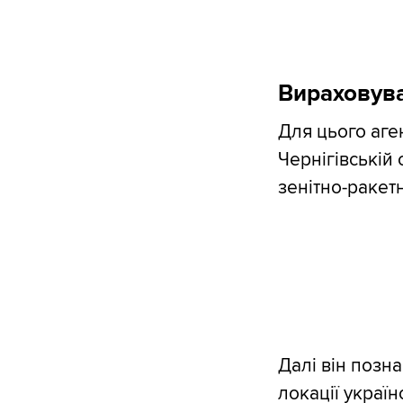
Вираховув
Для цього аген
Чернігівській 
зенітно-ракет
Далі він позн
локації україн