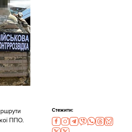
Стежити:
аршрути
ької ППО.