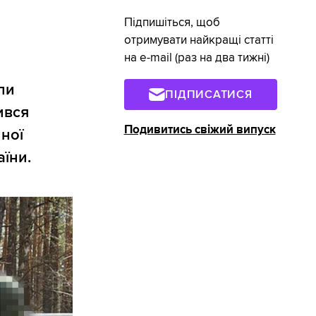
Підпишіться, щоб
отримувати найкращі статті
на e-mail (раз на два тижні)
ли
ПІДПИСАТИСЯ
ився
Подивитись свіжий випуск
ної
аїни.