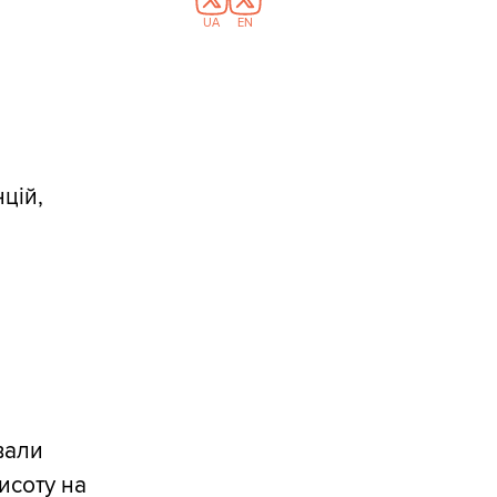
UA
EN
цій,
вали
исоту на