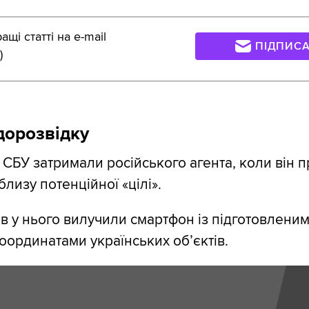
щі статті на e-mail
ПІДПИС
)
дорозвідку
 СБУ затримали російського агента, коли він 
лизу потенційної «цілі».
ів у нього вилучили смартфон із підготовленим
координатами українських об’єктів.