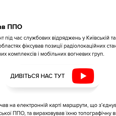
ав ППО
т під час службових відряджень у Київській та
областях фіксував позиції радіолокаційних стан
них комплексів і мобільних вогневих груп.
ДИВІТЬСЯ НАС ТУТ
ачав на електронній карті маршрути, що з’єдну
ської ППО, та вираховував їхню топографічну в