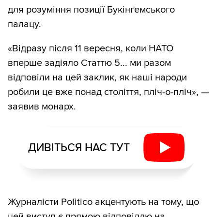
для розуміння позиції Букінґемського
палацу.
«Відразу після 11 вересня, коли НАТО
вперше задіяло Статтю 5... ми разом
відповіли на цей заклик, як наші народи
робили це вже понад століття, пліч-о-пліч», —
заявив монарх.
ДИВІТЬСЯ НАС ТУТ
Журналісти Politico акцентують на тому, що
цей виступ є прямою відповіддю на